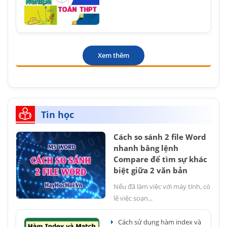
Xem thêm
Tin học
Cách so sánh 2 file Word
nhanh bằng lệnh
Compare để tìm sự khác
biệt giữa 2 văn bản
Nếu đã làm việc với máy tính, có
lẽ việc soạn...
Cách sử dụng hàm index và