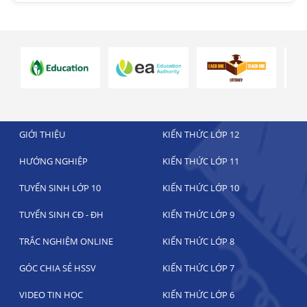
GIỚI THIỆU
KIẾN THỨC LỚP 12
HƯỚNG NGHIỆP
KIẾN THỨC LỚP 11
TUYỂN SINH LỚP 10
KIẾN THỨC LỚP 10
TUYỂN SINH CĐ - ĐH
KIẾN THỨC LỚP 9
TRẮC NGHIỆM ONLINE
KIẾN THỨC LỚP 8
GÓC CHIA SẺ HSSV
KIẾN THỨC LỚP 7
VIDEO TIN HỌC
KIẾN THỨC LỚP 6