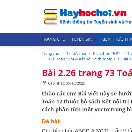
TRANG CHỦ
TUYỂN SINH
KIẾN THỨC THP
Trang chủ
Tin tức mới
Kiến thức THPT
Tr
Giải Toán 12 SGK Kết nối Tri thức tập 1
Bài 2
Bài 2.26 trang 73 Toá
Cập nhật: 06/10/2025
Chào các em! Bài viết này sẽ hướn
Toán 12
thuộc bộ sách
Kết nối tri
cách
phân tích một vectơ
trong hì
Đề bài:
Cho hình hộp ABCD.A'B'C'D'. Lấy M l