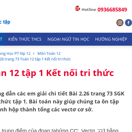
0936685849
Hotline
T
KIẾN THỨC THCS
NGOẠI NGỮ TIN HỌC
HƯỚNG NGHIỆP
ung Học PT lớp 12
Môn Toán 12
.26 trang 73 Toán 12 tập 1 Kết nối tri thức
n 12 tập 1 Kết nối tri thức
g dẫn các em giải chi tiết
Bài 2.26 trang 73 SGK
 thức tập 1
. Bài toán này giúp chúng ta ôn tập
nh hộp thành tổng các vectơ cơ sở.
à trung điểm của đoạn tahửng CC'. Vectơ
bằng.