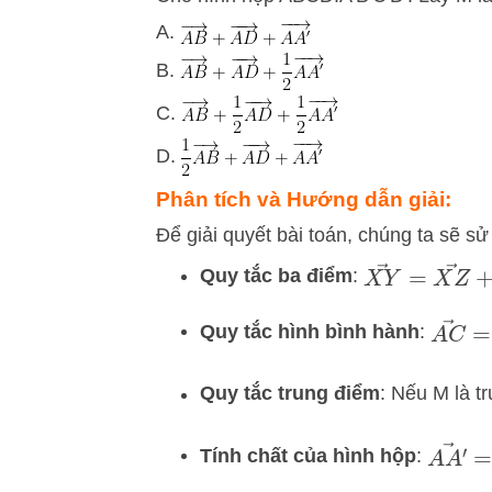
A.
B.
C.
D.
Phân tích và Hướng dẫn giải:
Để giải quyết bài toán, chúng ta sẽ s
X
Y
→
=
X
Z
→
Quy tắc ba điểm
:
A
C
→
Quy tắc hình bình hành
:
Quy tắc trung điểm
: Nếu M là t
A
A
′
→
Tính chất của hình hộp
: