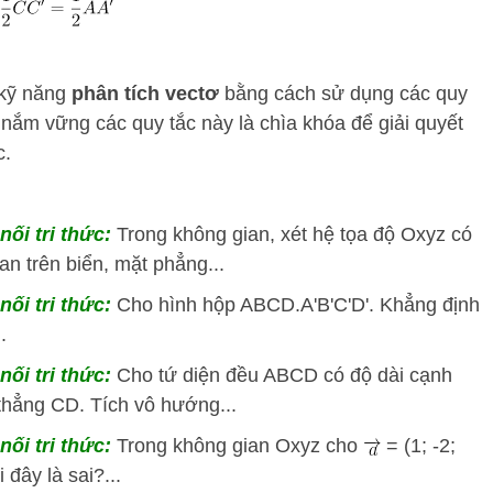
 kỹ năng
phân tích vectơ
bằng cách sử dụng các quy
c nắm vững các quy tắc này là chìa khóa để giải quyết
c.
nối tri thức:
Trong không gian, xét hệ tọa độ Oxyz có
an trên biển, mặt phẳng...
nối tri thức:
Cho hình hộp ABCD.A'B'C'D'. Khẳng định
..
nối tri thức:
Cho tứ diện đều ABCD có độ dài cạnh
thẳng CD. Tích vô hướng...
nối tri thức:
Trong không gian Oxyz cho
= (1; -2;
 đây là sai?...