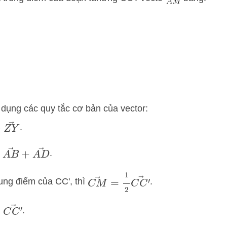
ử dụng các quy tắc cơ bản của vector:
+
Z
Y
→
.
=
A
B
→
+
A
D
→
.
C
M
→
=
1
2
C
C
′
→
rung điểm của CC', thì
.
=
C
C
′
→
.