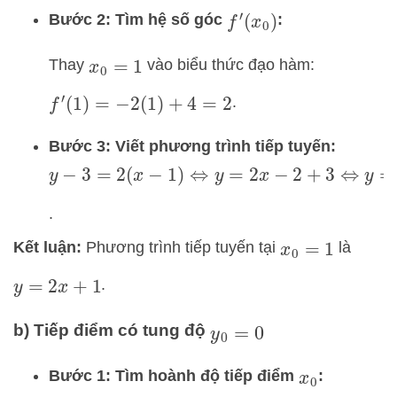
Bước 2: Tìm hệ số góc
:
f
′
(
x
0
)
Thay
vào biểu thức đạo hàm:
x
0
=
1
.
f
′
(
1
)
=
−
2
(
1
)
+
4
=
2
Bước 3: Viết phương trình tiếp tuyến:
y
−
3
=
2
(
x
−
1
)
⇔
y
=
2
x
−
2
+
3
⇔
y
=
2
x
+
1
.
Kết luận:
Phương trình tiếp tuyến tại
là
x
0
=
1
.
y
=
2
x
+
1
b) Tiếp điểm có tung độ
y
0
=
0
Bước 1: Tìm hoành độ tiếp điểm
:
x
0