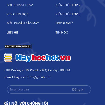
GÓC CHIA SẺ HSSV
KIẾN THỨC LỚP 7
VIDEO TIN HỌC
KIẾN THỨC LỚP 6
ĐIỀU KHOẢN BẢO MẬT
NGOẠI NGỮ
LIÊN HỆ
TIN HỌC
• 184 Đường số 10, Phường 9, Q.Gò Vấp, TPHCM.
• Email: hayhochoi.3h@gmail.com
KẾT NỐI VỚI CHÚNG TÔI