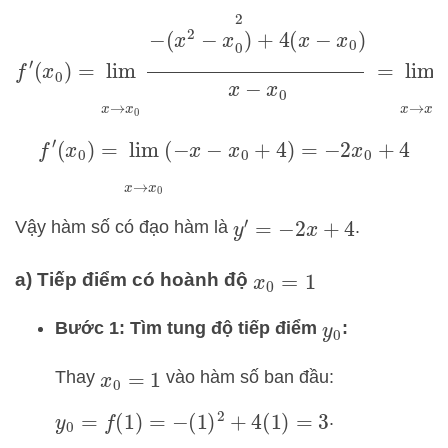
f
′
(
x
0
)
=
lim
x
→
x
0
−
(
x
2
−
x
0
2
)
+
4
(
x
−
x
0
)
x
−
x
0
=
lim
x
→
x
0
(
x
−
x
0
)
(
−
x
−
x
0
+
4
)
x
−
x
0
f
′
(
x
0
)
=
lim
x
→
x
0
(
−
x
−
x
0
+
4
)
=
−
2
x
0
+
4
Vậy hàm số có đạo hàm là
.
y
′
=
−
2
x
+
4
a) Tiếp điểm có hoành độ
x
0
=
1
Bước 1: Tìm tung độ tiếp điểm
:
y
0
Thay
vào hàm số ban đầu:
x
0
=
1
.
y
0
=
f
(
1
)
=
−
(
1
)
2
+
4
(
1
)
=
3