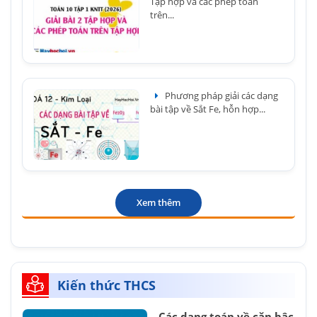
Tập hợp và các phép toán
trên...
Phương pháp giải các dạng
bài tập về Sắt Fe, hỗn hợp...
Xem thêm
Kiến thức THCS
Các dạng toán về căn bậc