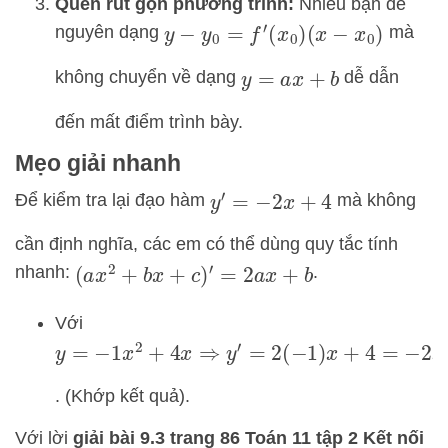
Quên rút gọn phương trình:
Nhiều bạn để
nguyên dạng
mà
y
−
y
0
=
f
′
(
x
0
)
(
x
−
x
0
)
không chuyển về dạng
dễ dẫn
y
=
a
x
+
b
đến mất điểm trình bày.
Mẹo giải nhanh
Để kiểm tra lại đạo hàm
mà không
y
′
=
−
2
x
+
4
cần định nghĩa, các em có thể dùng quy tắc tính
nhanh:
.
(
a
x
2
+
b
x
+
c
)
′
=
2
a
x
+
b
Với
y
=
−
1
x
2
+
4
x
⇒
y
′
=
2
(
−
1
)
x
+
4
=
−
2
x
+
4
. (Khớp kết quả).
Với lời
giải bài 9.3 trang 86 Toán 11 tập 2 Kết nối