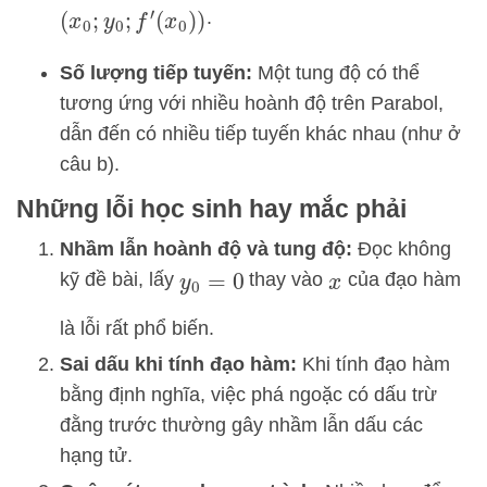
.
(
x
0
;
y
0
;
f
′
(
x
0
)
)
Số lượng tiếp tuyến:
Một tung độ có thể
tương ứng với nhiều hoành độ trên Parabol,
dẫn đến có nhiều tiếp tuyến khác nhau (như ở
câu b).
Những lỗi học sinh hay mắc phải
Nhầm lẫn hoành độ và tung độ:
Đọc không
kỹ đề bài, lấy
thay vào
của đạo hàm
y
0
=
0
x
là lỗi rất phổ biến.
Sai dấu khi tính đạo hàm:
Khi tính đạo hàm
bằng định nghĩa, việc phá ngoặc có dấu trừ
đằng trước thường gây nhầm lẫn dấu các
hạng tử.