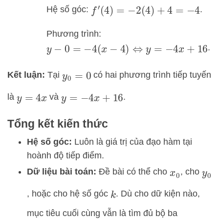
Hệ số góc:
.
f
′
(
4
)
=
−
2
(
4
)
+
4
=
−
4
Phương trình:
.
y
−
0
=
−
4
(
x
−
4
)
⇔
y
=
−
4
x
+
16
Kết luận:
Tại
có hai phương trình tiếp tuyến
y
0
=
0
là
và
.
y
=
4
x
y
=
−
4
x
+
16
Tổng kết kiến thức
Hệ số góc:
Luôn là giá trị của đạo hàm tại
hoành độ tiếp điểm.
Dữ liệu bài toán:
Đề bài có thể cho
, cho
x
0
y
0
, hoặc cho hệ số góc
. Dù cho dữ kiện nào,
k
mục tiêu cuối cùng vẫn là tìm đủ bộ ba