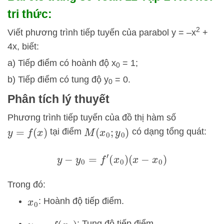
tri thức:
2
Viết phương trình tiếp tuyến của parabol y = –x
+
4x, biết:
a) Tiếp điểm có hoành độ x
= 1;
0
b) Tiếp điểm có tung độ y
= 0.
0
Phân tích lý thuyết
Phương trình tiếp tuyến của đồ thị hàm số
tại điểm
có dạng tổng quát:
y
=
f
(
x
)
M
(
x
0
;
y
0
)
y
−
y
0
=
f
′
(
x
0
)
(
x
−
x
0
)
Trong đó:
: Hoành độ tiếp điểm.
x
0
: Tung độ tiếp điểm.