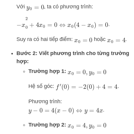
Với
, ta có phương trình:
y
0
=
0
−
x
0
2
+
4
x
0
=
0
⇔
x
0
(
4
−
x
0
)
=
0
.
Suy ra có hai tiếp điểm:
hoặc
.
x
0
=
0
x
0
=
4
Bước 2: Viết phương trình cho từng trường
hợp:
Trường hợp 1:
x
0
=
0
,
y
0
=
0
Hệ số góc:
.
f
′
(
0
)
=
−
2
(
0
)
+
4
=
4
Phương trình:
.
y
−
0
=
4
(
x
−
0
)
⇔
y
=
4
x
Trường hợp 2:
x
0
=
4
,
y
0
=
0