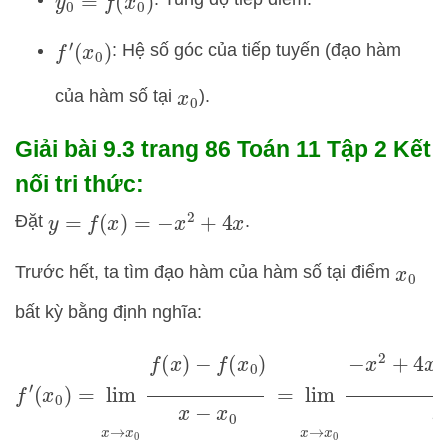
y
0
=
f
(
x
0
)
: Hệ số góc của tiếp tuyến (đạo hàm
f
′
(
x
0
)
của hàm số tại
).
x
0
Giải bài 9.3 trang 86 Toán 11 Tập 2 Kết
nối tri thức:
Đặt
.
y
=
f
(
x
)
=
−
x
2
+
4
x
Trước hết, ta tìm đạo hàm của hàm số tại điểm
x
0
bất kỳ bằng định nghĩa:
f
′
(
x
0
)
=
lim
x
→
x
0
f
(
x
)
−
f
(
x
0
)
x
−
x
0
=
lim
x
→
x
0
−
x
2
+
4
x
−
(
−
x
0
2
+
4
x
0
)
x
−
x
0