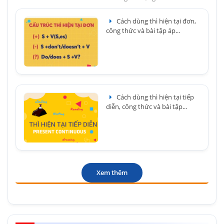
Cách dùng thì hiện tại đơn,
công thức và bài tập áp...
Cách dùng thì hiện tại tiếp
diễn, công thức và bài tập...
Xem thêm