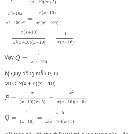
x
2
+
10
x
x
4
−
100
x
2
=
x
(
x
+
10
)
x
2
(
x
2
−
100
)
=
x
(
x
+
10
)
x
2
(
x
+
10
)
(
x
−
10
)
=
1
x
(
x
−
10
)
Q
=
1
x
(
x
−
10
)
Vậy
b)
Quy đồng mẫu P, Q
MTC: x(x + 5)(x – 10).
P
=
x
(
x
−
10
)
(
x
+
5
)
=
x
2
x
(
x
−
10
)
(
x
+
5
)
Q
=
1
(
x
−
10
)
=
x
+
5
x
(
x
−
10
)
(
x
+
5
)