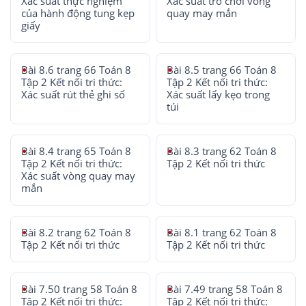
Xác suất thực nghiệm
Xác suất trò chơi vòng
của hành động tung kẹp
quay may mắn
giấy
Bài 8.6 trang 66 Toán 8
Bài 8.5 trang 66 Toán 8
Tập 2 Kết nối tri thức:
Tập 2 Kết nối tri thức:
Xác suất rút thẻ ghi số
Xác suất lấy kẹo trong
túi
Bài 8.4 trang 65 Toán 8
Bài 8.3 trang 62 Toán 8
Tập 2 Kết nối tri thức:
Tập 2 Kết nối tri thức
Xác suất vòng quay may
mắn
Bài 8.2 trang 62 Toán 8
Bài 8.1 trang 62 Toán 8
Tập 2 Kết nối tri thức
Tập 2 Kết nối tri thức
Bài 7.50 trang 58 Toán 8
Bài 7.49 trang 58 Toán 8
Tập 2 Kết nối tri thức:
Tập 2 Kết nối tri thức: