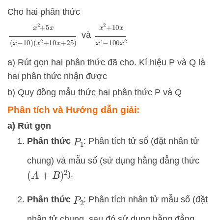
Cho hai phân thức
x
2
+
5
x
(
x
−
10
)
(
x
2
+
10
x
2
x
+
+
10
25
x
)
x
4
−
100
x
2
và
a) Rút gọn hai phân thức đã cho. Kí hiệu P và Q là
hai phân thức nhận được
b) Quy đồng mẫu thức hai phân thức P và Q
Phân tích và Hướng dẫn giải:
a) Rút gọn
Phân thức
: Phân tích tử số (đặt nhân tử
P
1
chung) và mẫu số (sử dụng hằng đẳng thức
).
(
A
+
B
)
2
Phân thức
: Phân tích nhân tử mẫu số (đặt
P
2
nhân tử chung, sau đó sử dụng hằng đẳng