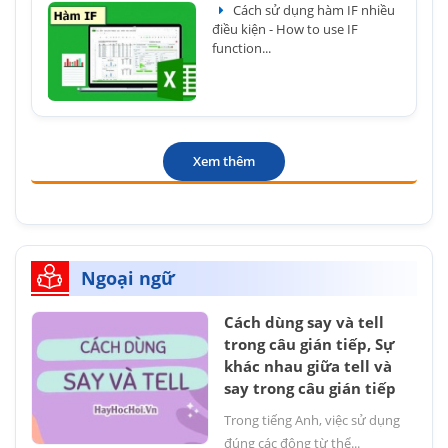
Cách sử dụng hàm IF nhiều
điều kiện - How to use IF
function...
Xem thêm
Ngoại ngữ
Cách dùng say và tell
trong câu gián tiếp, Sự
khác nhau giữa tell và
say trong câu gián tiếp
Trong tiếng Anh, việc sử dụng
đúng các động từ thể...