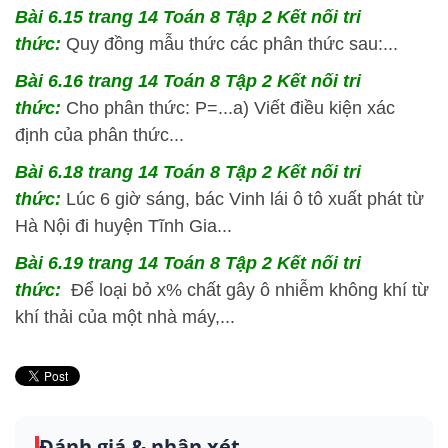
Bài 6.15 trang 14 Toán 8 Tập 2 Kết nối tri
thức:
Quy đồng mẫu thức các phân thức sau:...
Bài 6.16 trang 14 Toán 8 Tập 2 Kết nối tri
thức:
Cho phân thức: P=...a) Viết điều kiện xác
định của phân thức...
Bài 6.18 trang 14 Toán 8 Tập 2 Kết nối tri
thức:
Lúc 6 giờ sáng, bác Vinh lái ô tô xuất phát từ
Hà Nội đi huyện Tĩnh Gia...
Bài 6.19 trang 14 Toán 8 Tập 2 Kết nối tri
thức:
Để loại bỏ x% chất gây ô nhiễm không khí từ
khí thải của một nhà máy,...
Đánh giá & nhận xét