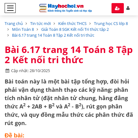
Trang chủ
Tin tức mới
Kiến thức THCS
Trung học CS lớp 8
Môn Toán 8
Giải Toán 8 SGK Kết nối Tri thức tập 2
Bài 6.17 trang 14 Toán 8 Tập 2 Kết nối tri thức
Bài 6.17 trang 14 Toán 8 Tập
2 Kết nối tri thức
Cập nhật: 28/10/2025
Bài toán này là một bài tập tổng hợp, đòi hỏi
phải vận dụng thành thạo các kỹ năng:
phân
tích nhân tử
(đặt nhân tử chung, hằng đẳng
2
2
2
2
thức
A
+ 2AB + B
và
A
- B
),
rút gọn phân
thức
, và
quy đồng mẫu thức
các phân thức đã
rút gọn.
Đề bài: