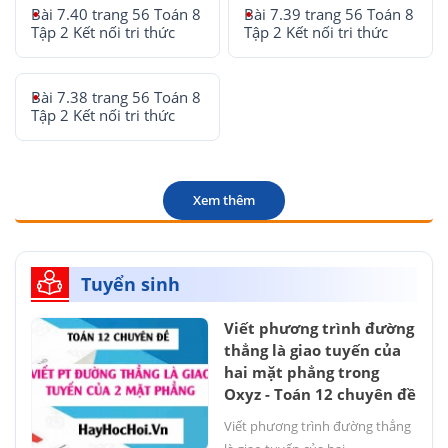
Bài 7.40 trang 56 Toán 8
Bài 7.39 trang 56 Toán 8
Tập 2 Kết nối tri thức
Tập 2 Kết nối tri thức
Bài 7.38 trang 56 Toán 8
Tập 2 Kết nối tri thức
Xem thêm
Tuyển sinh
Viết phương trình đường
thẳng là giao tuyến của
hai mặt phẳng trong
Oxyz - Toán 12 chuyên đề
Viết phương trình đường thẳng