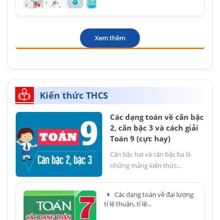
Xem thêm
Kiến thức THCS
Các dạng toán về căn bậc
2, căn bậc 3 và cách giải
Toán 9 (cực hay)
Căn bậc hai và căn bậc ba là
những mảng kiến thức...
Các dạng toán về đại lượng
tỉ lệ thuận, tỉ lệ...