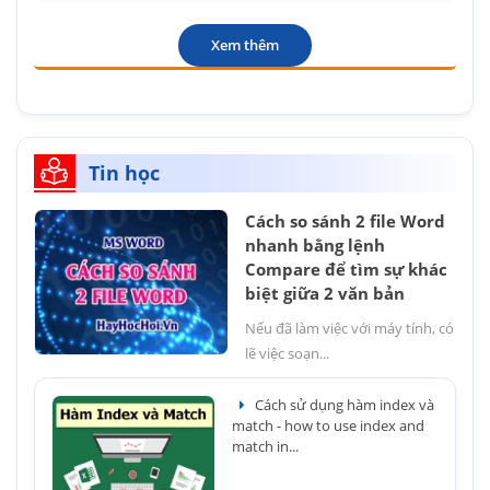
Xem thêm
Tin học
Cách so sánh 2 file Word
nhanh bằng lệnh
Compare để tìm sự khác
biệt giữa 2 văn bản
Nếu đã làm việc với máy tính, có
lẽ việc soạn...
Cách sử dụng hàm index và
match - how to use index and
match in...