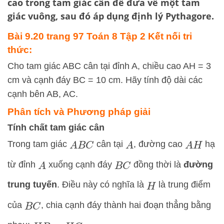
cao trong tam giác cân để đưa về một tam
giác vuông, sau đó áp dụng định lý Pythagore.
Bài 9.20 trang 97 Toán 8 Tập 2 Kết nối tri
thức:
Cho tam giác ABC cân tại đỉnh A, chiều cao AH = 3
cm và cạnh đáy BC = 10 cm. Hãy tính độ dài các
cạnh bên AB, AC.
Phân tích và Phương pháp giải
Tính chất tam giác cân
Trong tam giác
cân tại
, đường cao
hạ
A
B
C
A
A
H
từ đỉnh
xuống cạnh đáy
đồng thời là
đường
A
B
C
trung tuyến
. Điều này có nghĩa là
là trung điểm
H
của
, chia cạnh đáy thành hai đoạn thẳng bằng
B
C