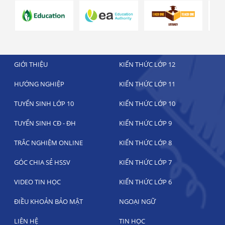
GIỚI THIỆU
KIẾN THỨC LỚP 12
HƯỚNG NGHIỆP
KIẾN THỨC LỚP 11
TUYỂN SINH LỚP 10
KIẾN THỨC LỚP 10
TUYỂN SINH CĐ - ĐH
KIẾN THỨC LỚP 9
TRẮC NGHIỆM ONLINE
KIẾN THỨC LỚP 8
GÓC CHIA SẺ HSSV
KIẾN THỨC LỚP 7
VIDEO TIN HỌC
KIẾN THỨC LỚP 6
ĐIỀU KHOẢN BẢO MẬT
NGOẠI NGỮ
LIÊN HỆ
TIN HỌC