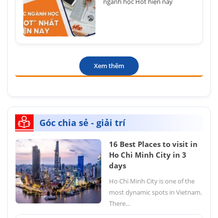
ngành học Hot hiện nay
Xem thêm
Góc chia sẻ - giải trí
16 Best Places to visit in
Ho Chi Minh City in 3
days
Ho Chi Minh City is one of the
most dynamic spots in Vietnam.
There...