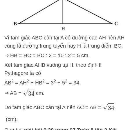
Vì tam giác ABC cân tại A có đường cao AH nên AH
cũng là đường trung tuyến hay H là trung điểm BC.
⇒ HB = HC = BC : 2 = 10 : 2 = 5 cm.
Xét tam giác AHB vuông tại H, theo định lí
Pythagore ta có
2
2
2
2
2
AB
= AH
+ HB
= 3
+ 5
= 34.
34
⇒ AB =
cm.
34
Do tam giác ABC cân tại A nên AC = AB =
(cm).
Qua bài
giải bài 9.20 trang 97 Toán 8 tập 2 Kết