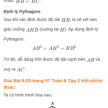
nhau:
.
H
B
=
H
C
Định lý Pythagore
Sau khi xác định được độ dài
, ta sẽ xét tam
H
B
giác vuông
(vuông tại
). Áp dụng định lý
A
H
B
H
Pythagore:
A
B
2
=
A
H
2
+
H
B
2
Từ đó, dễ dàng tính được độ dài cạnh bên
và
A
B
suy ra
.
A
C
Giải Bài 9.20 trang 97 Toán 8 Tập 2 Kết nối tri
thức:
Ta có hình minh hoạ sau: