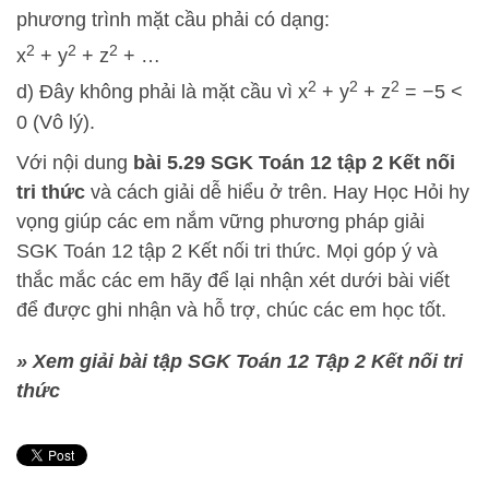
phương trình mặt cầu phải có dạng:
2
2
2
x
+ y
+ z
+ …
2
2
2
d) Đây không phải là mặt cầu vì x
+ y
+ z
= −5 <
0 (Vô lý).
Với nội dung
bài 5.29 SGK
Toán 12 tập 2 Kết nối
tri thức
và cách giải dễ hiểu ở trên.
Hay Học Hỏi
hy
vọng giúp các em nắm vững phương pháp
giải
SGK Toán 12 tập 2 Kết nối tri thức. Mọi góp ý và
thắc mắc các em hãy để lại nhận xét dưới bài viết
để được ghi nhận và hỗ trợ, chúc các em học tốt.
» Xem giải bài tập SGK Toán 12 Tập 2 Kết nối tri
thức