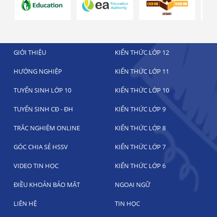
GIỚI THIỆU
KIẾN THỨC LỚP 12
HƯỚNG NGHIỆP
KIẾN THỨC LỚP 11
TUYỂN SINH LỚP 10
KIẾN THỨC LỚP 10
TUYỂN SINH CĐ - ĐH
KIẾN THỨC LỚP 9
TRẮC NGHIỆM ONLINE
KIẾN THỨC LỚP 8
GÓC CHIA SẺ HSSV
KIẾN THỨC LỚP 7
VIDEO TIN HỌC
KIẾN THỨC LỚP 6
ĐIỀU KHOẢN BẢO MẬT
NGOẠI NGỮ
LIÊN HỆ
TIN HỌC