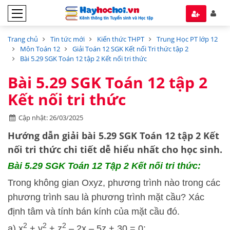
Trang chủ
Tin tức mới
Kiến thức THPT
Trung Học PT lớp 12
Môn Toán 12
Giải Toán 12 SGK Kết nối Tri thức tập 2
Bài 5.29 SGK Toán 12 tập 2 Kết nối tri thức
Bài 5.29 SGK Toán 12 tập 2
Kết nối tri thức
Cập nhật: 26/03/2025
Hướng dẫn
giải bài 5.29 SGK Toán 12 tập 2
Kết
nối tri thức
chi tiết dễ hiểu nhất cho học sinh.
Bài 5.29 SGK
Toán 12 Tập 2 Kết nối tri thức:
Trong không gian Oxyz, phương trình nào trong các
phương trình sau là phương trình mặt cầu? Xác
định tâm và tính bán kính của mặt cầu đó.
2
2
2
a) x
+ y
+ z
– 2x – 5z + 30 = 0;