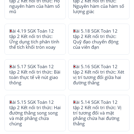
tập 2 Kết nối tri thức: Họ
tập 2 Kết nối tri thức:
nguyên hàm của hàm số
Nguyên hàm của hàm số
mũ
lượng giác
Bài 4.19 SGK Toán 12
Bài 5.18 SGK Toán 12
tập 2 Kết nối tri thức:
tập 2 Kết nối tri thức:
Ứng dụng tích phân tính
Quỹ đạo chuyển động
thể tích khối tròn xoay
của viên đạn
Bài 5.17 SGK Toán 12
Bài 5.16 SGK Toán 12
tập 2 Kết nối tri thức: Bài
tập 2 Kết nối tri thức: Xét
toán thực tế về nút giao
vị trí tương đối giữa hai
thông
đường thẳng
Bài 5.15 SGK Toán 12
Bài 5.14 SGK Toán 12
tập 2 Kết nối tri thức: Hai
tập 2 Kết nối tri thức: Vị
đường thẳng song song
trí tương đối và mặt
và mặt phẳng chứa
phẳng chứa hai đường
chúng
thẳng