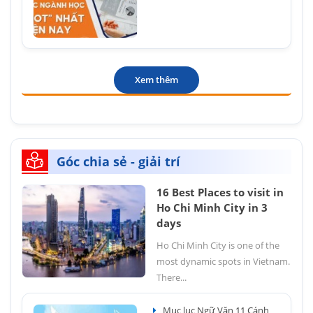
Xem thêm
Góc chia sẻ - giải trí
16 Best Places to visit in
Ho Chi Minh City in 3
days
Ho Chi Minh City is one of the
most dynamic spots in Vietnam.
There...
Mục lục Ngữ Văn 11 Cánh