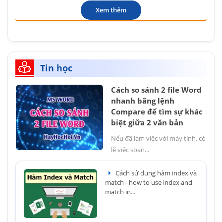
Xem thêm
Tin học
Cách so sánh 2 file Word
nhanh bằng lệnh
Compare để tìm sự khác
biệt giữa 2 văn bản
Nếu đã làm việc với máy tính, có
lẽ việc soạn...
Cách sử dụng hàm index và
match - how to use index and
match in...