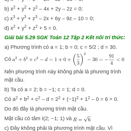
2
2
2
b) x
+ y
+ z
– 4x + 2y – 2z = 0;
3
3
3
c) x
+ y
+ z
– 2x + 6y – 9z – 10 = 0;
2
2
2
d) x
+ y
+ z
+ 5 = 0.
Giải bài 5.29 SGK
Toán 12 Tập 2 Kết nối tri thức:
a) Phương trình có a = 1; b = 0; c = 5/2 ; d = 30.
Có
Nên phương trình này không phải là phương trình
mặt cầu.
b) Ta có a = 2; b = −1; c = 1; d = 0.
2
2
2
2
2
2
Có a
+ b
+ c
– d = 2
+ (−1)
+ 1
– 0 = 6 > 0.
Do đó đây là phương trình mặt cầu.
Mặt cầu có tâm I(2; −1; 1) và
c) Đây không phải là phương trình mặt cầu. Vì