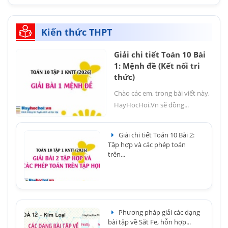
Kiến thức THPT
Giải chi tiết Toán 10 Bài
1: Mệnh đề (Kết nối tri
thức)
Chào các em, trong bài viết này,
HayHocHoi.Vn sẽ đồng...
Giải chi tiết Toán 10 Bài 2:
Tập hợp và các phép toán
trên...
Phương pháp giải các dạng
bài tập về Sắt Fe, hỗn hợp...