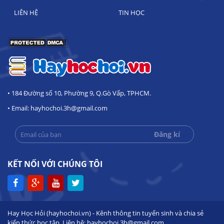
LIÊN HỆ
TIN HỌC
• 184 Đường số 10, Phường 9, Q.Gò Vấp, TPHCM.
• Email: hayhochoi.3h@gmail.com
KẾT NỐI VỚI CHÚNG TÔI
Hay Học Hỏi (hayhochoi.vn) - Kênh thông tin tuyển sinh và chia sẻ
kiến thức học tập. Liên hệ: hayhochoi.3h@gmail.com