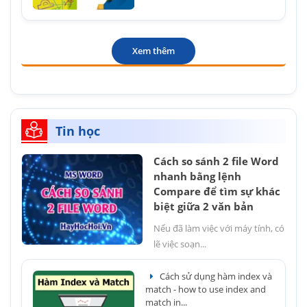
Xem thêm
Tin học
Cách so sánh 2 file Word
nhanh bằng lệnh
Compare để tìm sự khác
biệt giữa 2 văn bản
Nếu đã làm việc với máy tính, có
lẽ việc soạn...
Cách sử dụng hàm index và
match - how to use index and
match in...