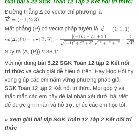
Giải bài 5.22 SGK
Toán 12 Tập 2 Kết nối tri thức:
Đường thẳng ∆ có vectơ chỉ phương là
Mặt phẳng (P) có vectơ pháp tuyến là
Suy ra (∆, (P)) ≈ 38,1°.
Với nội dung
bài 5.22 SGK
Toán 12 tập 2 Kết nối
tri thức
và cách giải dễ hiểu ở trên.
Hay Học Hỏi
hy
vọng giúp các em nắm vững phương pháp
giải
SGK Toán 12 tập 2 Kết nối tri thức. Mọi góp ý và
thắc mắc các em hãy để lại nhận xét dưới bài viết
để được ghi nhận và hỗ trợ, chúc các em học tốt.
» Xem giải bài tập SGK Toán 12 Tập 2 Kết nối tri
thức