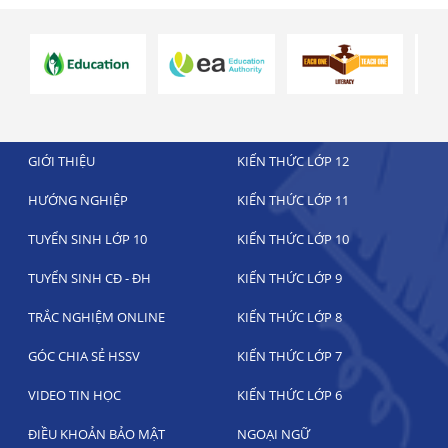
GIỚI THIỆU
KIẾN THỨC LỚP 12
HƯỚNG NGHIỆP
KIẾN THỨC LỚP 11
TUYỂN SINH LỚP 10
KIẾN THỨC LỚP 10
TUYỂN SINH CĐ - ĐH
KIẾN THỨC LỚP 9
TRẮC NGHIỆM ONLINE
KIẾN THỨC LỚP 8
GÓC CHIA SẺ HSSV
KIẾN THỨC LỚP 7
VIDEO TIN HỌC
KIẾN THỨC LỚP 6
ĐIỀU KHOẢN BẢO MẬT
NGOẠI NGỮ