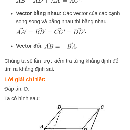
Vector bằng nhau
: Các vector của các cạnh
song song và bằng nhau thì bằng nhau.
A
A
′
→
=
B
B
′
→
=
C
C
′
→
=
D
D
′
→
.
A
B
→
=
−
B
A
→
Vector đối
:
.
Chúng ta sẽ lần lượt kiểm tra từng khẳng định để
tìm ra khẳng định sai.
Lời giải chi tiết:
Đáp án: D.
Ta có hình sau: