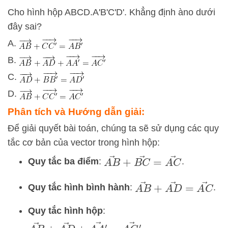
Cho hình hộp ABCD.A'B'C'D'. Khẳng định àno dưới
đây sai?
A.
B.
C.
D.
Phân tích và Hướng dẫn giải:
Để giải quyết bài toán, chúng ta sẽ sử dụng các quy
tắc cơ bản của vector trong hình hộp:
A
B
→
+
B
C
→
=
A
C
→
Quy tắc ba điểm
:
.
A
B
→
+
A
D
→
=
A
C
Quy tắc hình bình hành
:
.
Quy tắc hình hộp
:
A
B
→
+
A
D
→
+
A
A
′
→
=
A
C
′
→
.