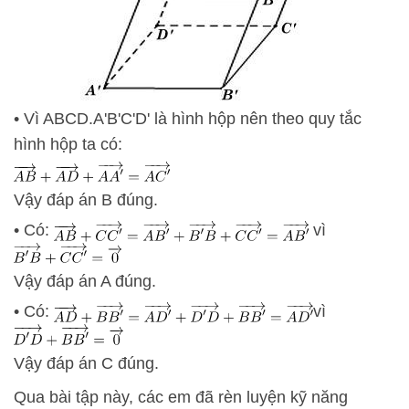
• Vì ABCD.A'B'C'D' là hình hộp nên theo quy tắc
hình hộp ta có:
Vậy đáp án B đúng.
• Có:
vì
Vậy đáp án A đúng.
• Có:
vì
Vậy đáp án C đúng.
Qua bài tập này, các em đã rèn luyện kỹ năng