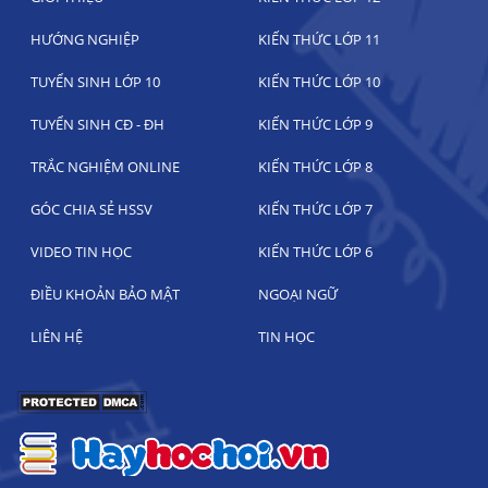
HƯỚNG NGHIỆP
KIẾN THỨC LỚP 11
TUYỂN SINH LỚP 10
KIẾN THỨC LỚP 10
TUYỂN SINH CĐ - ĐH
KIẾN THỨC LỚP 9
TRẮC NGHIỆM ONLINE
KIẾN THỨC LỚP 8
GÓC CHIA SẺ HSSV
KIẾN THỨC LỚP 7
VIDEO TIN HỌC
KIẾN THỨC LỚP 6
ĐIỀU KHOẢN BẢO MẬT
NGOẠI NGỮ
LIÊN HỆ
TIN HỌC