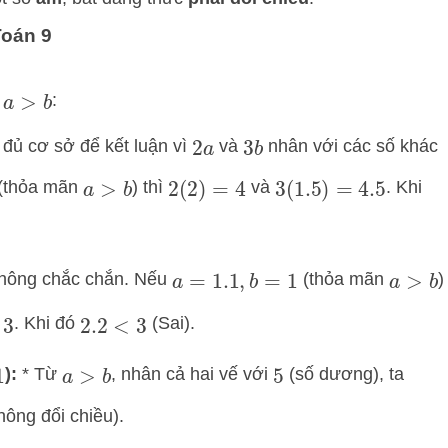
Toán 9
t
:
a
>
b
đủ cơ sở để kết luận vì
và
nhân với các số khác
2
a
3
b
(thỏa mãn
) thì
và
. Khi
a
>
b
2
(
2
)
=
4
3
(
1.5
)
=
4.5
ông chắc chắn. Nếu
(thỏa mãn
)
a
=
1.1
,
b
=
1
a
>
b
. Khi đó
(Sai).
2.2
<
3
):
* Từ
, nhân cả hai vế với
(số dương), ta
a
>
b
5
ông đổi chiều).