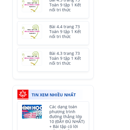
Bài 4.5 trang 73
Toán 9 tập 1 Kết
nối tri thức
Bài 4.4 trang 73
Toán 9 tập 1 Kết
nối tri thức
Bài 4.3 trang 73
Toán 9 tập 1 Kết
nối tri thức
TIN XEM NHIỀU NHẤT
Các dạng toán
phương trình
đường thẳng lớp
10 (ĐẦY ĐỦ NHẤT)
+ Bài tập có lời