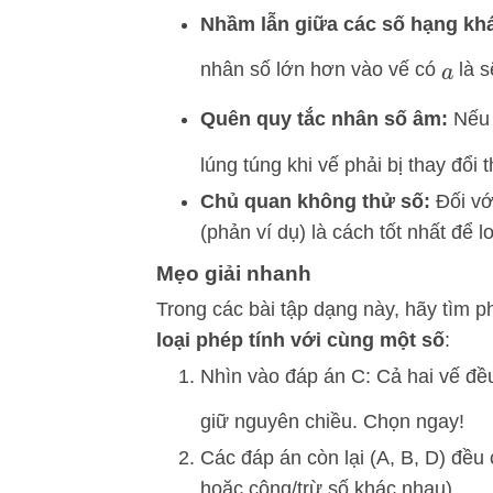
Nhầm lẫn giữa các số hạng kh
nhân số lớn hơn vào vế có
là s
a
Quên quy tắc nhân số âm:
Nếu 
lúng túng khi vế phải bị thay đổ
Chủ quan không thử số:
Đối với
(phản ví dụ) là cách tốt nhất để 
Mẹo giải nhanh
Trong các bài tập dạng này, hãy tìm
loại phép tính với cùng một số
:
Nhìn vào đáp án C: Cả hai vế đ
giữ nguyên chiều. Chọn ngay!
Các đáp án còn lại (A, B, D) đều
hoặc cộng/trừ số khác nhau).