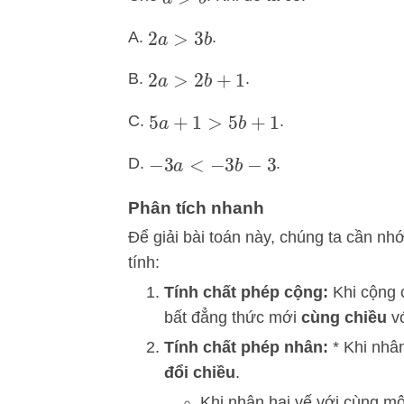
a
>
b
A.
.
2
a
>
3
b
B.
.
2
a
>
2
b
+
1
C.
.
5
a
+
1
>
5
b
+
1
D.
.
−
3
a
<
−
3
b
−
3
Phân tích nhanh
Để giải bài toán này, chúng ta cần nhớ
tính:
Tính chất phép cộng:
Khi cộng 
bất đẳng thức mới
cùng chiều
vớ
Tính chất phép nhân:
* Khi nhâ
đổi chiều
.
Khi nhân hai vế với cùng m