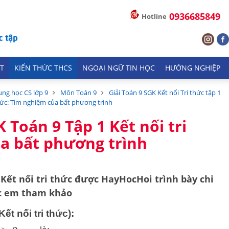
0936685849
Hotline
T
KIẾN THỨC THCS
NGOẠI NGỮ TIN HỌC
HƯỚNG NGHIỆP
ung học CS lớp 9
Môn Toán 9
Giải Toán 9 SGK Kết nối Tri thức tập 1
thức: Tìm nghiệm của bất phương trình
K Toán 9 Tập 1 Kết nối tri
a bất phương trình
1
Kết nối tri thức
được HayHocHoi trình bày chi
ác em tham khảo
ết nối tri thức):