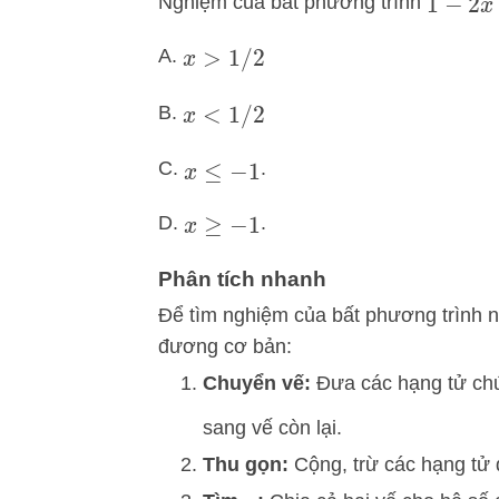
Nghiệm của bất phương trình
1
−
2
x
≥
A.
x
>
1
/
2
B.
x
<
1
/
2
C.
.
x
≤
−
1
D.
.
x
≥
−
1
Phân tích nhanh
Để tìm nghiệm của bất phương trình n
đương cơ bản:
Chuyển vế:
Đưa các hạng tử c
sang vế còn lại.
Thu gọn:
Cộng, trừ các hạng tử 