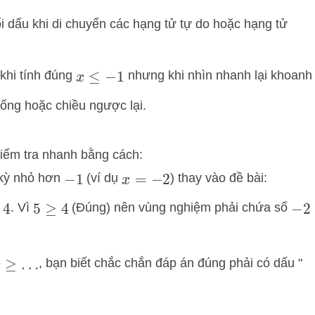
 dấu khi di chuyển các hạng tử tự do hoặc hạng tử
khi tính đúng
nhưng khi nhìn nhanh lại khoanh
x
≤
−
1
iống hoặc chiều ngược lại.
 kiểm tra nhanh bằng cách:
 kỳ nhỏ hơn
(ví dụ
) thay vào đề bài:
−
1
x
=
−
2
. Vì
(Đúng) nên vùng nghiệm phải chứa số
5
≥
4
−
2
, bạn biết chắc chắn đáp án đúng phải có dấu "
≥
…