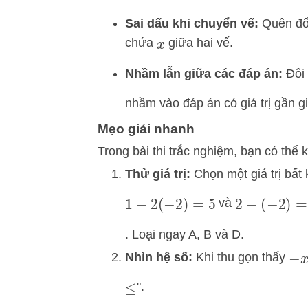
Sai dấu khi chuyển vế:
Quên đổi
chứa
giữa hai vế.
x
Nhầm lẫn giữa các đáp án:
Đôi 
nhầm vào đáp án có giá trị gần g
Mẹo giải nhanh
Trong bài thi trắc nghiệm, bạn có thể
Thử giá trị:
Chọn một giá trị bất
và
1
−
2
(
−
2
)
=
5
2
−
(
−
2
)
=
4
. Loại ngay A, B và D.
Nhìn hệ số:
Khi thu gọn thấy
−
x
".
≤