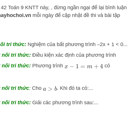
 42 Toán 9 KNTT này, , đừng ngần ngại để lại bình luận
hayhochoi.vn
mỗi ngày để cập nhật đề thi và bài tập
ối tri thức:
Nghiệm của bất phương trình –2x + 1 < 0...
nối tri thức:
Điều kiện xác định của phương trình
nối tri thức:
Phương trình
có
x
−
1
=
m
+
4
 nối tri thức
:
Cho
. Khi đó ta có:...
a
>
b
nối tri thức:
Giải các phương trình sau:...