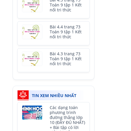
Bài 4.5 trang 73
Toán 9 tập 1 Kết
nối tri thức
Bài 4.4 trang 73
Toán 9 tập 1 Kết
nối tri thức
Bài 4.3 trang 73
Toán 9 tập 1 Kết
nối tri thức
TIN XEM NHIỀU NHẤT
Các dạng toán
phương trình
đường thẳng lớp
10 (ĐẦY ĐỦ NHẤT)
+ Bài tập có lời