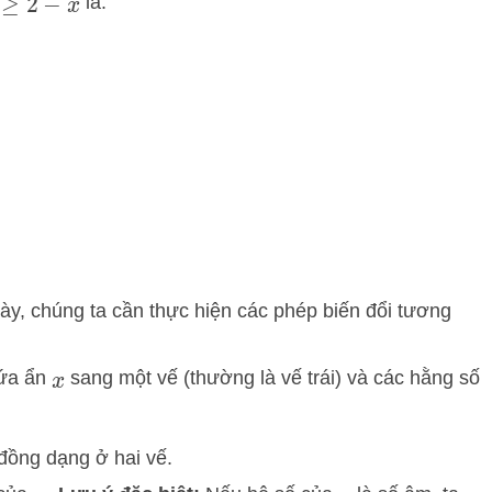
là:
2
−
x
ày, chúng ta cần thực hiện các phép biến đổi tương
hứa ẩn
sang một vế (thường là vế trái) và các hằng số
x
đồng dạng ở hai vế.