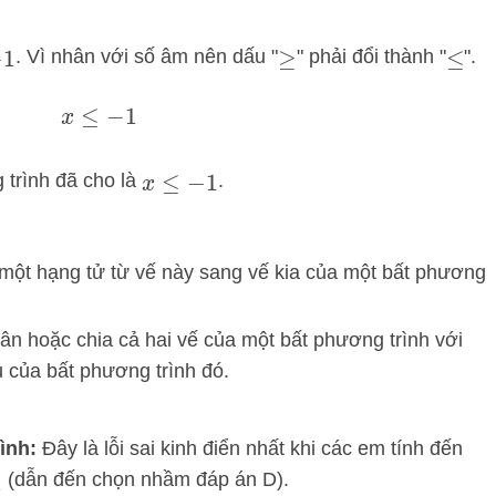
. Vì nhân với số âm nên dấu "
" phải đổi thành "
".
1
≥
≤
x
≤
−
1
trình đã cho là
.
x
≤
−
1
một hạng tử từ vế này sang vế kia của một bất phương
ân hoặc chia cả hai vế của một bất phương trình với
u của bất phương trình đó.
ình:
Đây là lỗi sai kinh điển nhất khi các em tính đến
(dẫn đến chọn nhầm đáp án D).