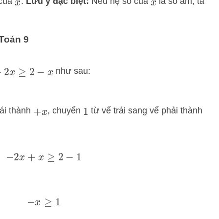
 của
.
Lưu ý đặc biệt:
Nếu hệ số của
là số âm, ta
x
x
2 Toán 9
như sau:
2
x
≥
2
−
x
rái thành
, chuyển
từ vế trái sang vế phải thành
+
x
1
−
2
x
+
x
≥
2
−
1
−
x
≥
1