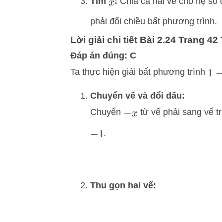
Tìm
:
Chia cả hai vế cho hệ số
x
phải đổi chiều bất phương trình.
Lời giải chi tiết Bài 2.24 Trang 4
Đáp án đúng: C
Ta thực hiện giải bất phương trình
1
−
Chuyển vế và đổi dấu:
Chuyển
từ vế phải sang vế t
−
x
.
−
1
Thu gọn hai vế: