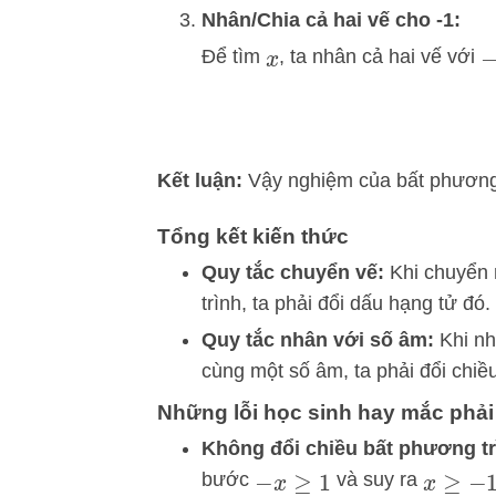
Nhân/Chia cả hai vế cho -1:
Để tìm
, ta nhân cả hai vế với
x
−
Kết luận:
Vậy nghiệm của bất phương 
Tổng kết kiến thức
Quy tắc chuyển vế:
Khi chuyển 
trình, ta phải đổi dấu hạng tử đó.
Quy tắc nhân với số âm:
Khi nh
cùng một số âm, ta phải đổi chiề
Những lỗi học sinh hay mắc phải
Không đổi chiều bất phương tr
bước
và suy ra
−
x
≥
1
x
≥
−
1