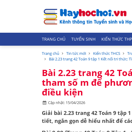
TRANG CHỦ
TUYỂN SINH
KIẾN THỨC THP
Trang chủ
Tin tức mới
Kiến thức THCS
Tr
Bài 2.23 trang 42 Toán 9 tập 1 Kết nối tri thứ
Bài 2.23 trang 42 Toá
tham số m để phươn
điều kiện
Cập nhật: 15/04/2026
Giải bài 2.23 trang 42 Toán 9 tập 
tiết, ngắn gọn dễ hiểu nhất để c