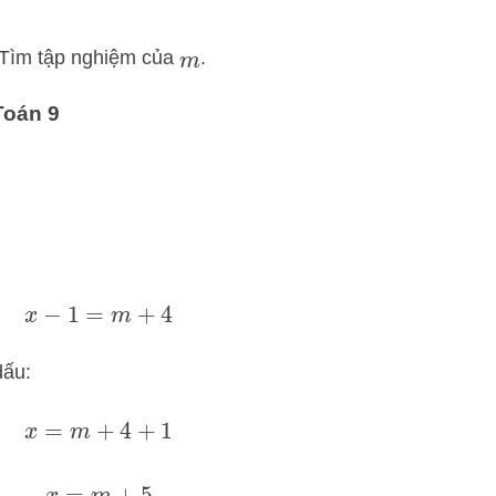
Tìm tập nghiệm của
.
m
Toán 9
x
−
1
=
m
+
4
dấu:
x
=
m
+
4
+
1