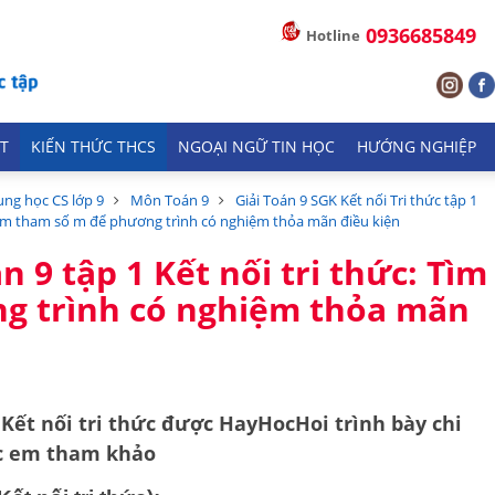
0936685849
Hotline
T
KIẾN THỨC THCS
NGOẠI NGỮ TIN HỌC
HƯỚNG NGHIỆP
ung học CS lớp 9
Môn Toán 9
Giải Toán 9 SGK Kết nối Tri thức tập 1
c: Tìm tham số m để phương trình có nghiệm thỏa mãn điều kiện
n 9 tập 1 Kết nối tri thức: Tìm
g trình có nghiệm thỏa mãn
1
Kết nối tri thức
được HayHocHoi trình bày chi
ác em tham khảo