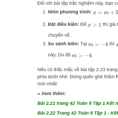
Đối với bài tập trắc nghiệm này, bạn 
Nhìn phương trình:
x
=
m
+
5
Đặt điều kiện:
Để
thì giá
x
>
1
chuyển vế.
So sánh biên:
Tại
thì
m
=
−
4
này. Do đó
.
m
>
−
4
Nếu có thắc mắc về bài tập 2.23 trang
phía dưới nhé. Đừng quên ghé thăm
mới nhất!
» Xem thêm:
Bài 2.21 trang 42 Toán 9 Tập 1 Kết n
Bài 2.22 Trang 42 Toán 9 Tập 1 - Kết 