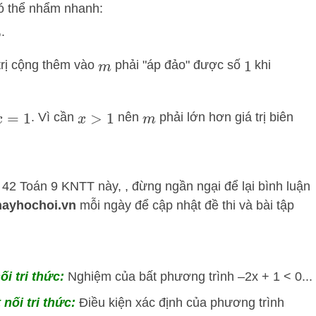
có thể nhẩm nhanh:
.
 trị cộng thêm vào
phải "áp đảo" được số
khi
m
1
. Vì cần
nên
phải lớn hơn giá trị biên
x
=
1
x
>
1
m
 42 Toán 9 KNTT này, , đừng ngần ngại để lại bình luận
hayhochoi.vn
mỗi ngày để cập nhật đề thi và bài tập
ối tri thức:
Nghiệm của bất phương trình –2x + 1 < 0...
nối tri thức:
Điều kiện xác định của phương trình