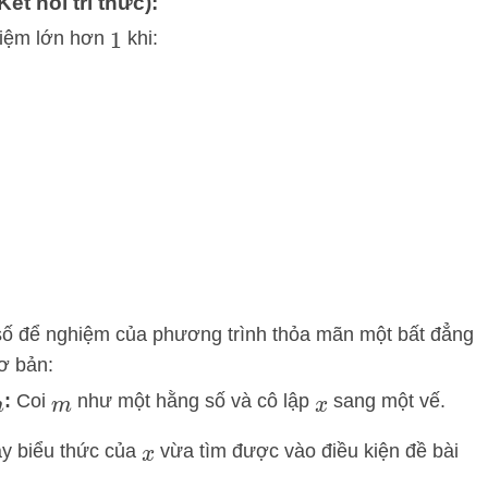
ết nối tri thức):
iệm lớn hơn
khi:
1
m số để nghiệm của phương trình thỏa mãn một bất đẳng
ơ bản:
:
Coi
như một hằng số và cô lập
sang một vế.
m
m
x
y biểu thức của
vừa tìm được vào điều kiện đề bài
x