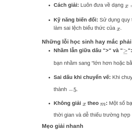
Cách giải:
Luôn đưa về dạng
x
=
Kỹ năng biến đổi:
Sử dụng quy t
làm sai lệch biểu thức của
.
x
Những lỗi học sinh hay mắc phải
Nhầm lẫn giữa dấu ">" và "
"
≥
bạn nhầm sang "lớn hơn hoặc bằ
Sai dấu khi chuyển vế:
Khi chu
thành
.
−
5
Không giải
theo
:
Một số bạ
x
m
thời gian và dễ thiếu trường hợp 
Mẹo giải nhanh