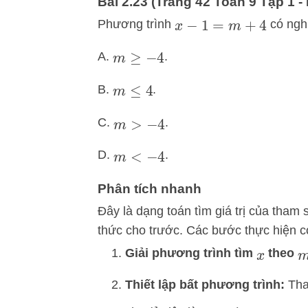
Bài 2.23 (Trang 42 Toán 9 Tập 1 - K
Phương trình
có ngh
x
−
1
=
m
+
4
A.
.
m
≥
−
4
B.
.
m
≤
4
C.
.
m
>
−
4
D.
.
m
<
−
4
Phân tích nhanh
Đây là dạng toán tìm giá trị của tha
thức cho trước. Các bước thực hiện c
Giải phương trình tìm
theo
x
Thiết lập bất phương trình:
Tha