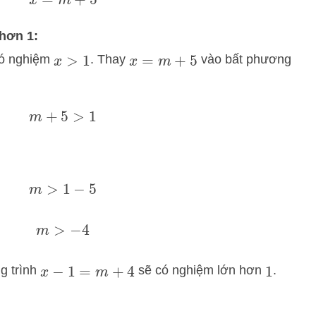
x
=
m
+
5
hơn 1:
có nghiệm
. Thay
vào bất phương
x
>
1
x
=
m
+
5
m
+
5
>
1
m
>
1
−
5
m
>
−
4
g trình
sẽ có nghiệm lớn hơn
.
x
−
1
=
m
+
4
1