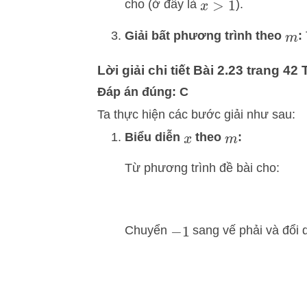
cho (ở đây là
).
x
>
1
Giải bất phương trình theo
:
m
Lời giải chi tiết
Bài 2.23 trang 42 
Đáp án đúng: C
Ta thực hiện các bước giải như sau:
Biểu diễn
theo
:
x
m
Từ phương trình đề bài cho:
Chuyển
sang vế phải và đổi 
−
1