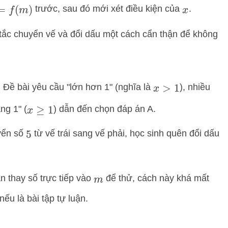
trước, sau đó mới xét điều kiện của
.
f
(
m
)
x
ắc chuyển vế và đổi dấu một cách cẩn thận để không
:
Đề bài yêu cầu "lớn hơn 1" (nghĩa là
), nhiều
x
>
1
ng 1" (
) dẫn đến chọn đáp án A.
x
≥
1
yển số
từ vế trái sang vế phải, học sinh quên đổi dấu
5
n thay số trực tiếp vào
để thử, cách này khá mất
m
nếu là bài tập tự luận.