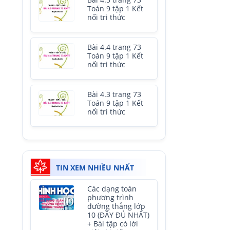
Bài 4.5 trang 73
Toán 9 tập 1 Kết
nối tri thức
Bài 4.4 trang 73
Toán 9 tập 1 Kết
nối tri thức
Bài 4.3 trang 73
Toán 9 tập 1 Kết
nối tri thức
TIN XEM NHIỀU NHẤT
Các dạng toán
phương trình
đường thẳng lớp
10 (ĐẦY ĐỦ NHẤT)
+ Bài tập có lời