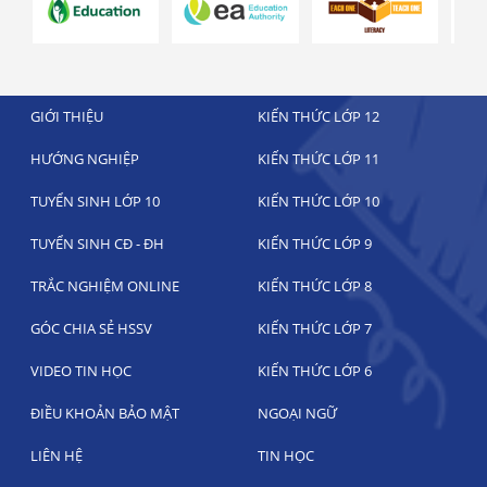
GIỚI THIỆU
KIẾN THỨC LỚP 12
HƯỚNG NGHIỆP
KIẾN THỨC LỚP 11
TUYỂN SINH LỚP 10
KIẾN THỨC LỚP 10
TUYỂN SINH CĐ - ĐH
KIẾN THỨC LỚP 9
TRẮC NGHIỆM ONLINE
KIẾN THỨC LỚP 8
GÓC CHIA SẺ HSSV
KIẾN THỨC LỚP 7
VIDEO TIN HỌC
KIẾN THỨC LỚP 6
ĐIỀU KHOẢN BẢO MẬT
NGOẠI NGỮ
LIÊN HỆ
TIN HỌC