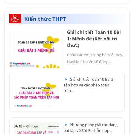
Kiến thức THPT
Giải chi tiết Toán 10 Bài
1: Mệnh đề (Kết nối tri
thức)
Chào các em, trong bài viết này,
HayHocHoi.Vn sẽ đồng...
Giải chi tiết Toán 10 Bài 2:
Tập hợp và các phép toán
trên...
Phương pháp giải các dạng
bài tập về Sắt Fe, hỗn hợp...