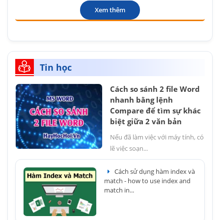
Xem thêm
Tin học
Cách so sánh 2 file Word
nhanh bằng lệnh
Compare để tìm sự khác
biệt giữa 2 văn bản
Nếu đã làm việc với máy tính, có
lẽ việc soạn...
Cách sử dụng hàm index và
match - how to use index and
match in...