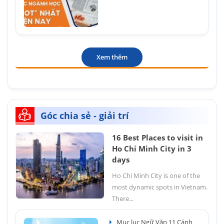
Xem thêm
Góc chia sẻ - giải trí
16 Best Places to visit in
Ho Chi Minh City in 3
days
Ho Chi Minh City is one of the
most dynamic spots in Vietnam.
There...
Mục lục Ngữ Văn 11 Cánh