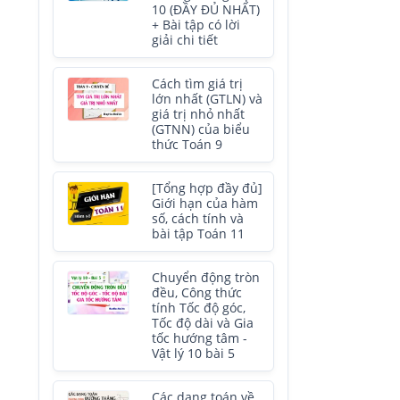
10 (ĐẦY ĐỦ NHẤT)
+ Bài tập có lời
giải chi tiết
Cách tìm giá trị
lớn nhất (GTLN) và
giá trị nhỏ nhất
(GTNN) của biểu
thức Toán 9
[Tổng hợp đầy đủ]
Giới hạn của hàm
số, cách tính và
bài tập Toán 11
Chuyển động tròn
đều, Công thức
tính Tốc độ góc,
Tốc độ dài và Gia
tốc hướng tâm -
Vật lý 10 bài 5
Các dạng toán về