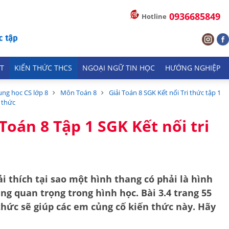
0936685849
Hotline
T
KIẾN THỨC THCS
NGOẠI NGỮ TIN HỌC
HƯỚNG NGHIỆP
ung học CS lớp 8
Môn Toán 8
Giải Toán 8 SGK Kết nối Tri thức tập 1
i thức
 Toán 8 Tập 1 SGK Kết nối tri
ải thích tại sao một hình thang có phải là hình
g quan trọng trong hình học. Bài 3.4 trang 55
 thức sẽ giúp các em củng cố kiến thức này. Hãy