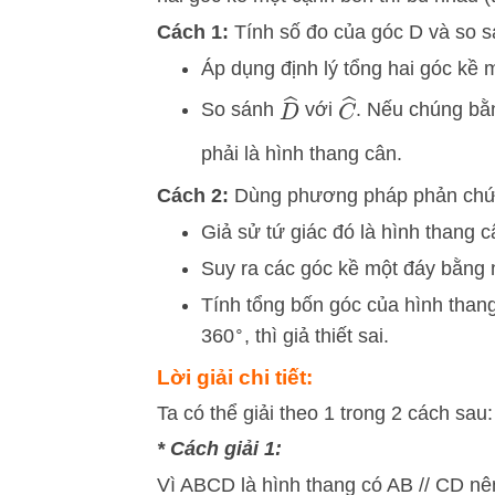
Cách 1:
Tính số đo của góc
D
và so s
Áp dụng định lý tổng hai góc kề 
D
^
C
^
So sánh
với
. Nếu chúng bằ
phải là hình thang cân.
Cách 2:
Dùng phương pháp phản chứ
Giả sử tứ giác đó là hình thang c
Suy ra các góc kề một đáy bằng 
Tính tổng bốn góc của hình than
∘
36
0
, thì giả thiết sai.
Lời giải chi tiết:
Ta có thể giải theo 1 trong 2 cách sau:
* Cách giải 1:
Vì ABCD là hình thang có AB // CD nê