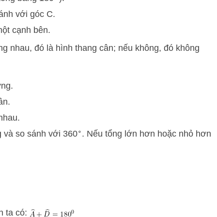
ánh với góc
C
.
một cạnh bên.
ng nhau, đó là hình thang cân; nếu không, đó không
ng.
ân.
nhau.
∘
g và so sánh với
36
0
. Nếu tổng lớn hơn hoặc nhỏ hơn
n ta có: