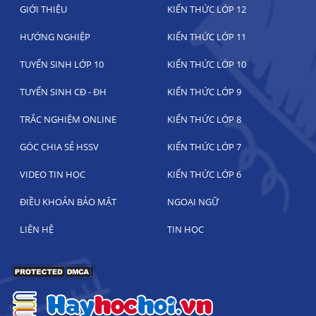
GIỚI THIỆU
KIẾN THỨC LỚP 12
HƯỚNG NGHIỆP
KIẾN THỨC LỚP 11
TUYỂN SINH LỚP 10
KIẾN THỨC LỚP 10
TUYỂN SINH CĐ - ĐH
KIẾN THỨC LỚP 9
TRẮC NGHIỆM ONLINE
KIẾN THỨC LỚP 8
GÓC CHIA SẺ HSSV
KIẾN THỨC LỚP 7
VIDEO TIN HỌC
KIẾN THỨC LỚP 6
ĐIỀU KHOẢN BẢO MẬT
NGOẠI NGỮ
LIÊN HỆ
TIN HỌC