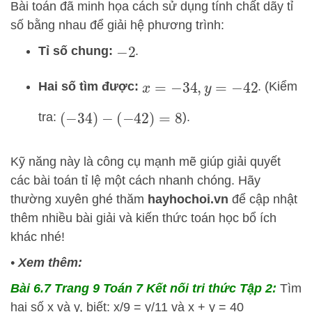
Bài toán đã minh họa cách sử dụng tính chất dãy tỉ
số bằng nhau để giải hệ phương trình:
Tỉ số chung:
.
−
2
Hai số tìm được:
. (Kiểm
x
=
−
34
,
y
=
−
42
tra:
).
(
−
34
)
−
(
−
42
)
=
8
Kỹ năng này là công cụ mạnh mẽ giúp giải quyết
các bài toán tỉ lệ một cách nhanh chóng. Hãy
thường xuyên ghé thăm
hayhochoi.vn
để cập nhật
thêm nhiều bài giải và kiến thức toán học bổ ích
khác nhé!
•
Xem thêm:
Bài 6.7 Trang 9 Toán 7 Kết nối tri thức Tập 2:
Tìm
hai số x và y, biết: x/9 = y/11 và x + y = 40