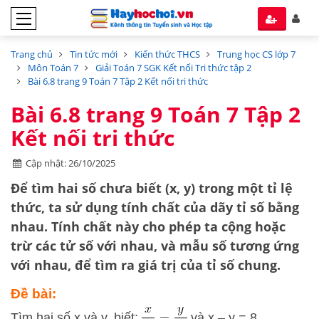
Trang chủ
Tin tức mới
Kiến thức THCS
Trung học CS lớp 7
Môn Toán 7
Giải Toán 7 SGK Kết nối Tri thức tập 2
Bài 6.8 trang 9 Toán 7 Tập 2 Kết nối tri thức
Bài 6.8 trang 9 Toán 7 Tập 2
Kết nối tri thức
Cập nhật: 26/10/2025
Để tìm hai số chưa biết (
x, y
) trong một tỉ lệ
thức, ta sử dụng
tính chất của dãy tỉ số bằng
nhau
. Tính chất này cho phép ta cộng hoặc
trừ các tử số với nhau, và mẫu số tương ứng
với nhau, để tìm ra giá trị của tỉ số chung.
Đề bài:
Tìm hai số x và y, biết:
và x – y = 8