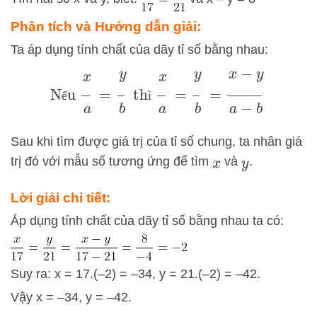
Phân tích và Hướng dẫn giải:
Ta áp dụng tính chất của dãy tỉ số bằng nhau:
Nếu
x
a
=
y
b
thì
x
a
=
y
b
=
x
−
y
a
−
b
ế
ì
Sau khi tìm được giá trị của tỉ số chung, ta nhân giá
trị đó với mẫu số tương ứng để tìm
và
.
x
y
Lời giải chi tiết:
Áp dụng tính chất của dãy tỉ số bằng nhau ta có:
Suy ra: x = 17.(–2) = –34, y = 21.(–2) = –42.
Vậy x = –34, y = –42.