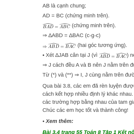
AB là cạnh chung;
AD = BC (chứng minh trên).
(chứng minh trên).
⇒ ∆ABD = ∆BAC (c-g-c)
(hai góc tương ứng).
• Xét ∆JAB cân tại J (vì
) 
⇒ J cách đều A và B nên J nằm trên đ
Từ (*) và (**) ⇒ I, J cùng nằm trên đ
Qua bài 3.8, các em đã rèn luyện đư
cách kết hợp nhiều định lý khác nhau.
các trường hợp bằng nhau của tam giác
Chúc các em học tốt và thành công!
•
Xem thêm:
Bài 3.4 trang 55 Toán 8 Tập 1 Kết nố