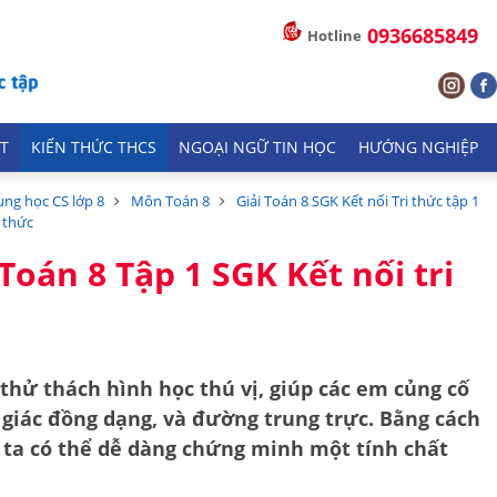
0936685849
Hotline
T
KIẾN THỨC THCS
NGOẠI NGỮ TIN HỌC
HƯỚNG NGHIỆP
ung học CS lớp 8
Môn Toán 8
Giải Toán 8 SGK Kết nối Tri thức tập 1
i thức
 Toán 8 Tập 1 SGK Kết nối tri
thử thách hình học thú vị, giúp các em củng cố
giác đồng dạng
, và
đường trung trực
. Bằng cách
g ta có thể dễ dàng chứng minh một tính chất