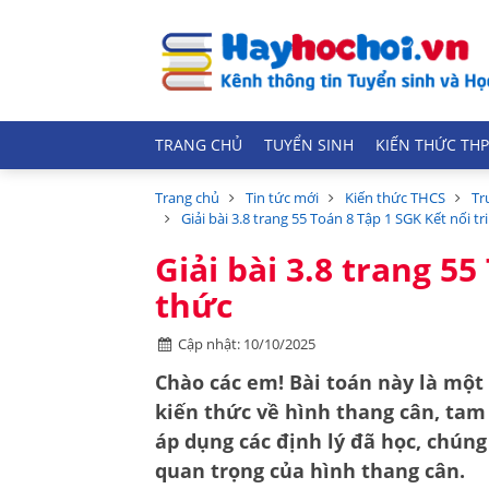
TRANG CHỦ
TUYỂN SINH
KIẾN THỨC THP
Trang chủ
Tin tức mới
Kiến thức THCS
Tr
Giải bài 3.8 trang 55 Toán 8 Tập 1 SGK Kết nối tr
Giải bài 3.8 trang 55
thức
Cập nhật: 10/10/2025
Chào các em! Bài toán này là một 
kiến thức về
hình thang cân
,
tam 
áp dụng các định lý đã học, chún
quan trọng của hình thang cân.