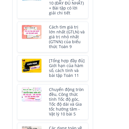
10 (ĐẦY ĐỦ NHẤT)
+ Bài tập có lời
giải chi tiết
Cách tìm giá trị
lớn nhất (GTLN) và
giá trị nhỏ nhất
(GTNN) của biểu
thức Toán 9
[Tổng hợp đầy đủ]
Giới hạn của hàm
số, cách tính và
bài tập Toán 11
Chuyển động tròn
đều, Công thức
tính Tốc độ góc,
Tốc độ dài và Gia
tốc hướng tâm -
Vật lý 10 bài 5
Các dạng toán về