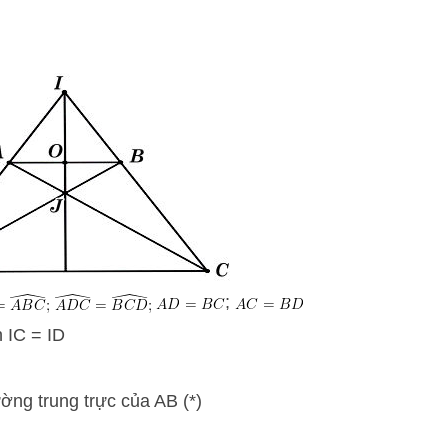
;
n IC = ID
ờng trung trực của AB (*)