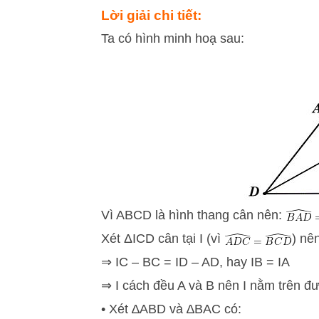
Lời giải chi tiết:
Ta có hình minh hoạ sau:
Vì ABCD là hình thang cân nên:
Xét ΔICD cân tại I (vì
) nê
⇒ IC – BC = ID – AD, hay IB = IA
⇒ I cách đều A và B nên I nằm trên đư
• Xét ∆ABD và ∆BAC có: