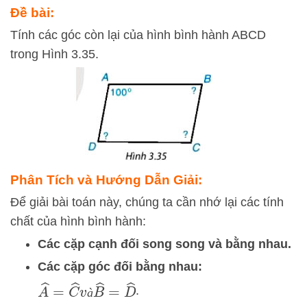
Đề bài:
Tính các góc còn lại của hình bình hành ABCD
trong Hình 3.35.
Phân Tích và Hướng Dẫn Giải:
Để giải bài toán này, chúng ta cần nhớ lại các tính
chất của hình bình hành:
Các cặp cạnh đối song song và bằng nhau.
Các cặp góc đối bằng nhau:
A
^
=
C
^
v
à
B
^
=
D
^
.
à