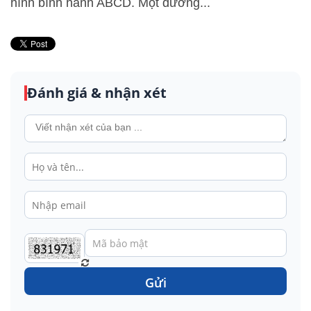
hình bình hành ABCD. Một đường...
Đánh giá & nhận xét
Gửi