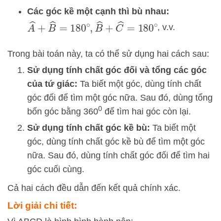
Các góc kề một cạnh thì bù nhau:
A
^
+
B
^
=
180
∘
,
B
^
+
C
^
=
180
∘
, v.v.
Trong bài toán này, ta có thể sử dụng hai cách sau:
Sử dụng tính chất góc đối và tổng các góc
của tứ giác:
Ta biết một góc, dùng tính chất
góc đối để tìm một góc nữa. Sau đó, dùng tổng
0
bốn góc bằng 360
để tìm hai góc còn lại.
Sử dụng tính chất góc kề bù:
Ta biết một
góc, dùng tính chất góc kề bù để tìm một góc
nữa. Sau đó, dùng tính chất góc đối để tìm hai
góc cuối cùng.
Cả hai cách đều dẫn đến kết quả chính xác.
Lời giải chi tiết: