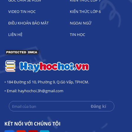
GÓC CHIA SẺ HSSV
KIẾN THỨC LỚP 7
VIDEO TIN HỌC
KIẾN THỨC LỚP 6
ĐIỀU KHOẢN BẢO MẬT
NGOẠI NGỮ
LIÊN HỆ
TIN HỌC
• 184 Đường số 10, Phường 9, Q.Gò Vấp, TPHCM.
• Email: hayhochoi.3h@gmail.com
KẾT NỐI VỚI CHÚNG TÔI