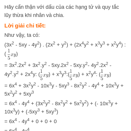
Hãy cẩn thận với dấu của các hạng tử và quy tắc
lũy thừa khi nhân và chia.
Lời giải chi tiết:
Như vậy, ta có:
2
2
2
2
4
2
3
3
2
4
(3x
- 5xy - 4y
) . (2x
+ y
) + (2x
y
+ x
y
+ x
y
) :
(
)
2
2
2
2
2
2
2
2
= 3x
.2x
+ 3x
.y
- 5xy.2x
- 5xy.y
- 4y
.2x
-
2
2
4
3
3
2
4
4y
.y
+ 2x
y: (
) + x
y
:(
) + x
y
: (
)
4
2
2
3
3
2
2
4
3
= 6x
+ 3x
y
- 10x
y - 5xy
- 8x
y
- 4y
+ 10x
y +
2
2
3
5x
y
+ 5xy
4
4
2
2
2
2
2
2
3
= 6x
- 4y
+ (3x
y
- 8x
y
+ 5x
y
) + (- 10x
y +
3
3
3
10x
y) + (-5xy
+ 5xy
)
4
4
= 6x
- 4y
+ 0 + 0 + 0
4
4
= 6x
- 4y