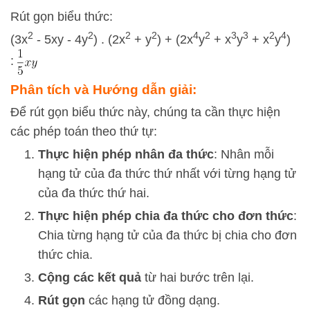
Rút gọn biểu thức:
2
2
2
2
4
2
3
3
2
4
(3x
- 5xy - 4y
) . (2x
+ y
) + (2x
y
+ x
y
+ x
y
)
:
Phân tích và Hướng dẫn giải:
Để rút gọn biểu thức này, chúng ta cần thực hiện
các phép toán theo thứ tự:
Thực hiện phép nhân đa thức
: Nhân mỗi
hạng tử của đa thức thứ nhất với từng hạng tử
của đa thức thứ hai.
Thực hiện phép chia đa thức cho đơn thức
:
Chia từng hạng tử của đa thức bị chia cho đơn
thức chia.
Cộng các kết quả
từ hai bước trên lại.
Rút gọn
các hạng tử đồng dạng.