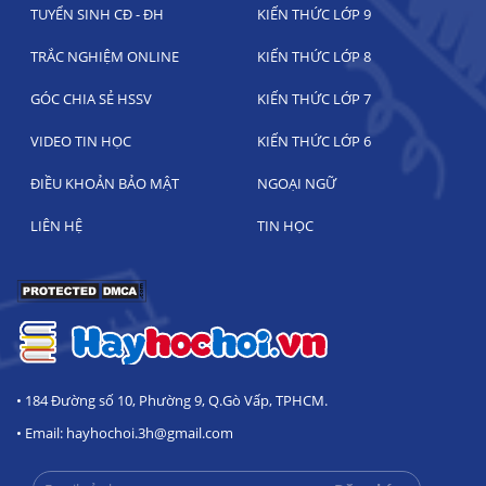
TUYỂN SINH CĐ - ĐH
KIẾN THỨC LỚP 9
TRẮC NGHIỆM ONLINE
KIẾN THỨC LỚP 8
GÓC CHIA SẺ HSSV
KIẾN THỨC LỚP 7
VIDEO TIN HỌC
KIẾN THỨC LỚP 6
ĐIỀU KHOẢN BẢO MẬT
NGOẠI NGỮ
LIÊN HỆ
TIN HỌC
• 184 Đường số 10, Phường 9, Q.Gò Vấp, TPHCM.
• Email: hayhochoi.3h@gmail.com