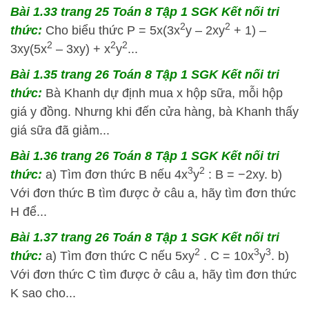
Bài 1.33 trang 25 Toán 8 Tập 1 SGK Kết nối tri
2
2
thức:
Cho biểu thức P = 5x(3x
y – 2xy
+ 1) –
2
2
2
3xy(5x
– 3xy) + x
y
...
Bài 1.35 trang 26 Toán 8 Tập 1 SGK Kết nối tri
thức:
Bà Khanh dự định mua x hộp sữa, mỗi hộp
giá y đồng. Nhưng khi đến cửa hàng, bà Khanh thấy
giá sữa đã giảm...
Bài 1.36 trang 26 Toán 8 Tập 1 SGK Kết nối tri
3
2
thức:
a) Tìm đơn thức B nếu 4x
y
: B = −2xy. b)
Với đơn thức B tìm được ở câu a, hãy tìm đơn thức
H để...
Bài 1.37 trang 26 Toán 8 Tập 1 SGK Kết nối tri
2
3
3
thức:
a) Tìm đơn thức C nếu 5xy
. C = 10x
y
. b)
Với đơn thức C tìm được ở câu a, hãy tìm đơn thức
K sao cho...