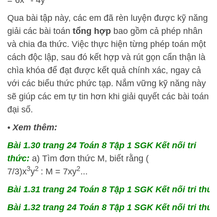
Qua bài tập này, các em đã rèn luyện được kỹ năng
giải các bài toán
tổng hợp
bao gồm cả phép nhân
và chia đa thức. Việc thực hiện từng phép toán một
cách độc lập, sau đó kết hợp và rút gọn cẩn thận là
chìa khóa để đạt được kết quả chính xác, ngay cả
với các biểu thức phức tạp. Nắm vững kỹ năng này
sẽ giúp các em tự tin hơn khi giải quyết các bài toán
đại số.
•
Xem thêm:
Bài 1.30 trang 24 Toán 8 Tập 1 SGK Kết nối tri
thức:
a) Tìm đơn thức M, biết rằng (
3
2
2
7/
3)
x
y
:
M
=
7
x
y
...
Bài 1.31 trang 24 Toán 8 Tập 1 SGK Kết nối tri thức
Bài 1.32 trang 24 Toán 8 Tập 1 SGK Kết nối tri thức