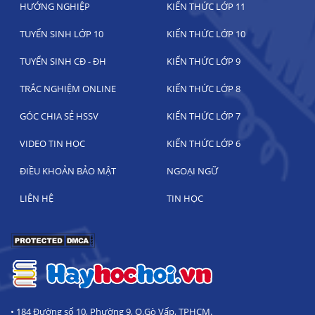
HƯỚNG NGHIỆP
KIẾN THỨC LỚP 11
TUYỂN SINH LỚP 10
KIẾN THỨC LỚP 10
TUYỂN SINH CĐ - ĐH
KIẾN THỨC LỚP 9
TRẮC NGHIỆM ONLINE
KIẾN THỨC LỚP 8
GÓC CHIA SẺ HSSV
KIẾN THỨC LỚP 7
VIDEO TIN HỌC
KIẾN THỨC LỚP 6
ĐIỀU KHOẢN BẢO MẬT
NGOẠI NGỮ
LIÊN HỆ
TIN HỌC
• 184 Đường số 10, Phường 9, Q.Gò Vấp, TPHCM.