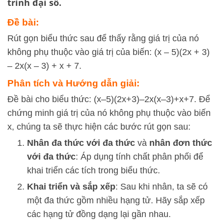
trình đại số.
Đề bài:
Rút gọn biểu thức sau để thấy rằng giá trị của nó
không phụ thuộc vào giá trị của biến: (x – 5)(2x + 3)
– 2x(x – 3) + x + 7.
Phân tích và Hướng dẫn giải:
Đề bài cho biểu thức:
(
x
–5
)
(
2
x
+
3
)
–2
x
(
x
–3
)
+
x
+
7
. Để
chứng minh giá trị của nó không phụ thuộc vào biến
x
, chúng ta sẽ thực hiện các bước rút gọn sau:
Nhân đa thức với đa thức
và
nhân đơn thức
với đa thức
: Áp dụng tính chất phân phối để
khai triển các tích trong biểu thức.
Khai triển và sắp xếp
: Sau khi nhân, ta sẽ có
một đa thức gồm nhiều hạng tử. Hãy sắp xếp
các hạng tử đồng dạng lại gần nhau.