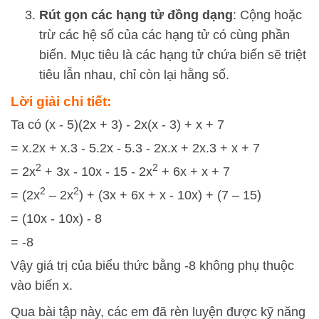
Rút gọn các hạng tử đồng dạng
: Cộng hoặc
trừ các hệ số của các hạng tử có cùng phần
biến. Mục tiêu là các hạng tử chứa biến sẽ triệt
tiêu lẫn nhau, chỉ còn lại hằng số.
Lời giải chi tiết:
Ta có (x - 5)(2x + 3) - 2x(x - 3) + x + 7
= x.2x + x.3 - 5.2x - 5.3 - 2x.x + 2x.3 + x + 7
2
2
= 2x
+ 3x - 10x - 15 - 2x
+ 6x + x + 7
2
2
= (2x
– 2x
) + (3x + 6x + x - 10x) + (7 – 15)
= (10x - 10x) - 8
= -8
Vậy giá trị của biểu thức bằng -8 không phụ thuộc
vào biến x.
Qua bài tập này, các em đã rèn luyện được kỹ năng