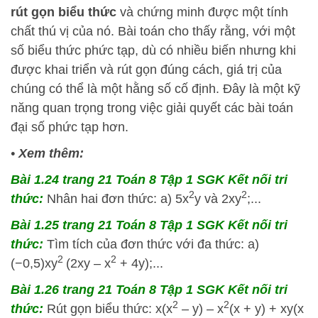
rút gọn biểu thức
và chứng minh được một tính
chất thú vị của nó. Bài toán cho thấy rằng, với một
số biểu thức phức tạp, dù có nhiều biến nhưng khi
được khai triển và rút gọn đúng cách, giá trị của
chúng có thể là một hằng số cố định. Đây là một kỹ
năng quan trọng trong việc giải quyết các bài toán
đại số phức tạp hơn.
•
Xem thêm:
Bài 1.24 trang 21 Toán 8 Tập 1 SGK Kết nối tri
2
2
thức:
Nhân hai đơn thức: a) 5x
y và 2xy
;...
Bài 1.25 trang 21 Toán 8 Tập 1 SGK Kết nối tri
thức:
Tìm tích của đơn thức với đa thức: a)
2
2
(−0,5)xy
(2xy – x
+ 4y);...
Bài 1.26 trang 21 Toán 8 Tập 1 SGK Kết nối tri
2
2
thức:
Rút gọn biểu thức: x(x
– y) – x
(x + y) + xy(x