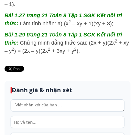
– 1).
Bài 1.27 trang 21 Toán 8 Tập 1 SGK Kết nối tri
2
thức:
Làm tính nhân: a) (x
– xy + 1)(xy + 3);...
Bài 1.29 trang 21 Toán 8 Tập 1 SGK Kết nối tri
2
thức:
Chứng minh đẳng thức sau: (2x + y)(2x
+ xy
2
2
2
– y
) = (2x – y)(2x
+ 3xy + y
).
Đánh giá & nhận xét