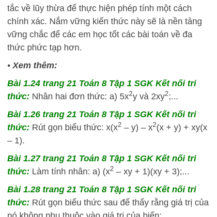
tắc về lũy thừa để thực hiện phép tính một cách
chính xác. Nắm vững kiến thức này sẽ là nền tảng
vững chắc để các em học tốt các bài toán về đa
thức phức tạp hơn.
•
Xem thêm:
Bài 1.24 trang 21 Toán 8 Tập 1 SGK Kết nối tri
2
2
thức:
Nhân hai đơn thức: a) 5x
y và 2xy
;...
Bài 1.26 trang 21 Toán 8 Tập 1 SGK Kết nối tri
2
2
thức:
Rút gọn biểu thức: x(x
– y) – x
(x + y) + xy(x
– 1).
Bài 1.27 trang 21 Toán 8 Tập 1 SGK Kết nối tri
2
thức:
Làm tính nhân: a) (x
– xy + 1)(xy + 3);...
Bài 1.28 trang 21 Toán 8 Tập 1 SGK Kết nối tri
thức:
Rút gọn biểu thức sau để thấy rằng giá trị của
nó không phụ thuộc vào giá trị của biến:..