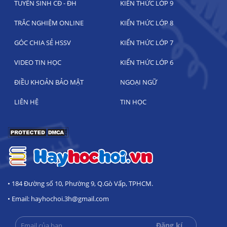
TUYỂN SINH CĐ - ĐH
KIẾN THỨC LỚP 9
TRẮC NGHIỆM ONLINE
KIẾN THỨC LỚP 8
GÓC CHIA SẺ HSSV
KIẾN THỨC LỚP 7
VIDEO TIN HỌC
KIẾN THỨC LỚP 6
ĐIỀU KHOẢN BẢO MẬT
NGOẠI NGỮ
LIÊN HỆ
TIN HỌC
• 184 Đường số 10, Phường 9, Q.Gò Vấp, TPHCM.
• Email: hayhochoi.3h@gmail.com