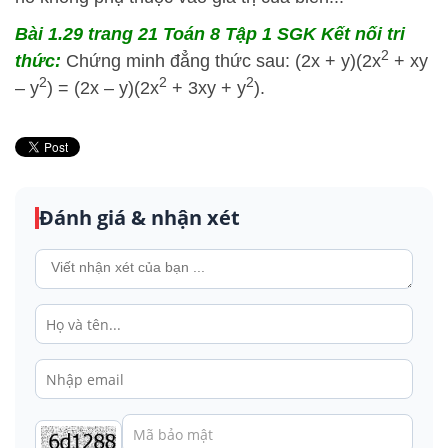
Bài 1.29 trang 21 Toán 8 Tập 1 SGK Kết nối tri
2
thức:
Chứng minh đẳng thức sau: (2x + y)(2x
+ xy
2
2
2
– y
) = (2x – y)(2x
+ 3xy + y
).
Đánh giá & nhận xét