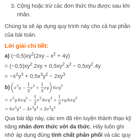
Cộng hoặc trừ các đơn thức thu được sau khi
nhân.
Chúng ta sẽ áp dụng quy trình này cho cả hai phần
của bài toán.
Lời giải chi tiết:
2
2
a)
(−0,5)xy
(2xy – x
+ 4y)
2
2
2
2
= (−0,5)xy
.2xy + 0,5xy
.x
− 0,5xy
.4y
2
3
3
2
3
= −x
y
+ 0,5x
y
− 2xy
b)
Qua bài tập này, các em đã rèn luyện thành thạo kỹ
năng
nhân đơn thức với đa thức
. Hãy luôn ghi
nhớ áp dụng đúng
tính chất phân phối
và các quy