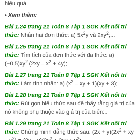
hiệu quả.
•
Xem thêm:
Bài 1.24 trang 21 Toán 8 Tập 1 SGK Kết nối tri
2
2
thức:
Nhân hai đơn thức: a) 5x
y và 2xy
;...
Bài 1.25 trang 21 Toán 8 Tập 1 SGK Kết nối tri
thức:
Tìm tích của đơn thức với đa thức: a)
2
2
(−0,5)xy
(2xy – x
+ 4y);...
Bài 1.27 trang 21 Toán 8 Tập 1 SGK Kết nối tri
2
thức:
Làm tính nhân: a) (x
– xy + 1)(xy + 3);...
Bài 1.28 trang 21 Toán 8 Tập 1 SGK Kết nối tri
thức:
Rút gọn biểu thức sau để thấy rằng giá trị của
nó không phụ thuộc vào giá trị của biến:..
Bài 1.29 trang 21 Toán 8 Tập 1 SGK Kết nối tri
2
thức:
Chứng minh đẳng thức sau: (2x + y)(2x
+ xy
2
2
2