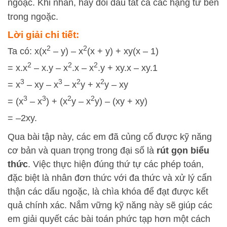
ngoặc. Khi nhân, hãy đổi dấu tất cả các hạng tử bên
trong ngoặc.
Lời giải chi tiết:
2
2
Ta có: x(x
– y) – x
(x + y) + xy(x – 1)
2
2
2
= x.x
– x.y – x
.x – x
.y + xy.x – xy.1
3
3
2
2
= x
– xy – x
– x
y + x
y – xy
3
3
2
2
= (x
– x
) + (x
y – x
y) – (xy + xy)
= –2xy.
Qua bài tập này, các em đã củng cố được kỹ năng
cơ bản và quan trọng trong đại số là
rút gọn biểu
thức
. Việc thực hiện đúng thứ tự các phép toán,
đặc biệt là nhân đơn thức với đa thức và xử lý cẩn
thận các dấu ngoặc, là chìa khóa để đạt được kết
quả chính xác. Nắm vững kỹ năng này sẽ giúp các
em giải quyết các bài toán phức tạp hơn một cách