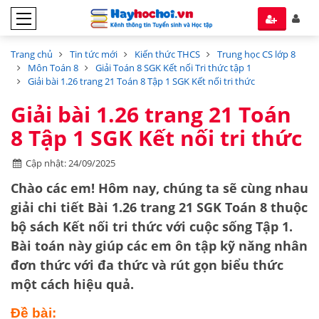
Trang chủ
Tin tức mới
Kiến thức THCS
Trung học CS lớp 8
Môn Toán 8
Giải Toán 8 SGK Kết nối Tri thức tập 1
Giải bài 1.26 trang 21 Toán 8 Tập 1 SGK Kết nối tri thức
Giải bài 1.26 trang 21 Toán
8 Tập 1 SGK Kết nối tri thức
Cập nhật: 24/09/2025
Chào các em! Hôm nay, chúng ta sẽ cùng nhau
giải chi tiết
Bài 1.26 trang 21 SGK Toán 8
thuộc
bộ sách
Kết nối tri thức với cuộc sống Tập 1
.
Bài toán này giúp các em ôn tập kỹ năng
nhân
đơn thức với đa thức
và
rút gọn biểu thức
một cách hiệu quả.
Đề bài: