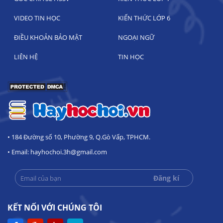
VIDEO TIN HỌC
KIẾN THỨC LỚP 6
ĐIỀU KHOẢN BẢO MẬT
NGOẠI NGỮ
LIÊN HỆ
TIN HỌC
• 184 Đường số 10, Phường 9, Q.Gò Vấp, TPHCM.
• Email: hayhochoi.3h@gmail.com
KẾT NỐI VỚI CHÚNG TÔI