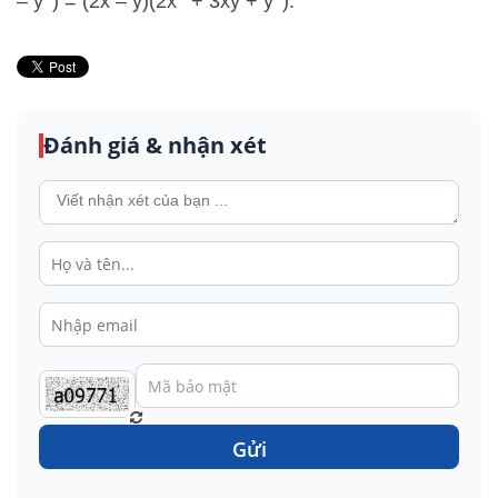
– y
) = (2x – y)(2x
+ 3xy + y
).
Đánh giá & nhận xét
Gửi