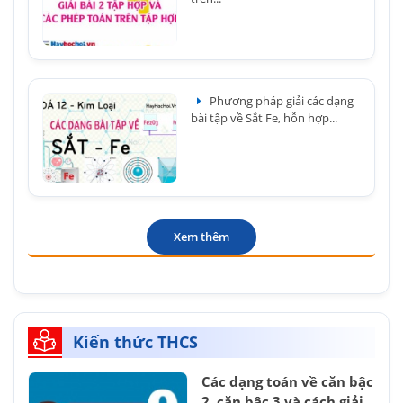
Phương pháp giải các dạng
bài tập về Sắt Fe, hỗn hợp...
Xem thêm
Kiến thức THCS
Các dạng toán về căn bậc
2, căn bậc 3 và cách giải