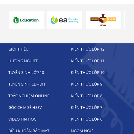
GIỚI THIỆU
KIẾN THỨC LỚP 12
HƯỚNG NGHIỆP
KIẾN THỨC LỚP 11
TUYỂN SINH LỚP 10
KIẾN THỨC LỚP 10
TUYỂN SINH CĐ - ĐH
KIẾN THỨC LỚP 9
TRẮC NGHIỆM ONLINE
KIẾN THỨC LỚP 8
GÓC CHIA SẺ HSSV
KIẾN THỨC LỚP 7
VIDEO TIN HỌC
KIẾN THỨC LỚP 6
ĐIỀU KHOẢN BẢO MẬT
NGOẠI NGỮ