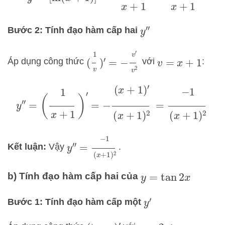
Bước 2: Tính đạo hàm cấp hai
y
″
(
1
v
)
′
=
−
v
′
v
2
Áp dụng công thức
với
:
v
=
x
+
1
y
″
=
(
1
x
+
1
)
′
=
−
(
x
+
1
)
′
(
x
+
1
)
2
=
−
1
(
x
+
1
)
2
y
″
=
−
1
(
x
+
1
)
2
Kết luận:
Vậy
.
b) Tính đạo hàm cấp hai của
y
=
tan
2
x
Bước 1: Tính đạo hàm cấp một
y
′