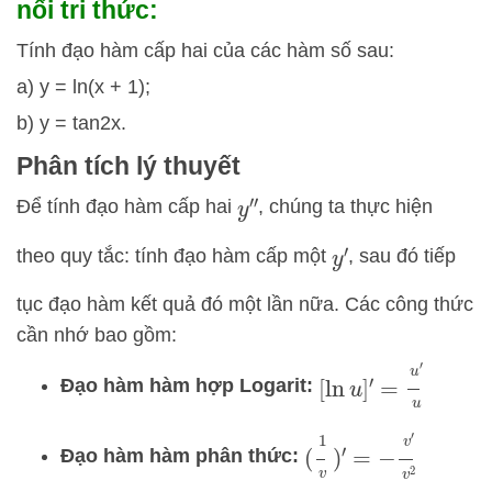
nối tri thức:
Tính đạo hàm cấp hai của các hàm số sau:
a) y = ln(x + 1);
b) y = tan2x.
Phân tích lý thuyết
Để tính đạo hàm cấp hai
, chúng ta thực hiện
y
″
theo quy tắc: tính đạo hàm cấp một
, sau đó tiếp
y
′
tục đạo hàm kết quả đó một lần nữa. Các công thức
cần nhớ bao gồm:
[
ln
u
]
′
=
u
′
u
Đạo hàm hàm hợp Logarit:
(
1
v
)
′
=
−
v
′
v
2
Đạo hàm hàm phân thức: