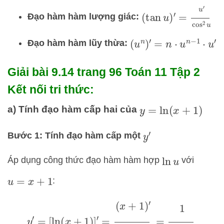
(
tan
u
)
′
=
u
′
cos
2
u
Đạo hàm hàm lượng giác:
Đạo hàm hàm lũy thừa:
(
u
n
)
′
=
n
⋅
u
n
−
1
⋅
u
′
Giải bài 9.14 trang 96 Toán 11 Tập 2
Kết nối tri thức:
a) Tính đạo hàm cấp hai của
y
=
ln
(
x
+
1
)
Bước 1: Tính đạo hàm cấp một
y
′
Áp dụng công thức đạo hàm hàm hợp
với
ln
u
:
u
=
x
+
1
y
′
=
[
ln
(
x
+
1
)
]
′
=
(
x
+
1
)
′
x
+
1
=
1
x
+
1