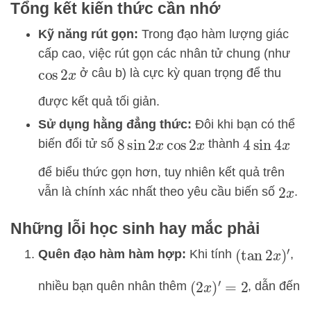
Tổng kết kiến thức cần nhớ
Kỹ năng rút gọn:
Trong đạo hàm lượng giác
cấp cao, việc rút gọn các nhân tử chung (như
ở câu b) là cực kỳ quan trọng để thu
cos
2
x
được kết quả tối giản.
Sử dụng hằng đẳng thức:
Đôi khi bạn có thể
biến đổi tử số
thành
8
sin
2
x
cos
2
x
4
sin
4
x
để biểu thức gọn hơn, tuy nhiên kết quả trên
vẫn là chính xác nhất theo yêu cầu biến số
.
2
x
Những lỗi học sinh hay mắc phải
Quên đạo hàm hàm hợp:
Khi tính
,
(
tan
2
x
)
′
nhiều bạn quên nhân thêm
, dẫn đến
(
2
x
)
′
=
2