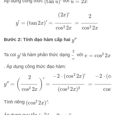
Áp dụng công thức
với
:
(
tan
u
)
′
u
=
2
x
y
′
=
(
tan
2
x
)
′
=
(
2
x
)
′
cos
2
2
x
=
2
cos
2
2
x
Bước 2: Tính đạo hàm cấp hai
y
″
2
v
Ta coi
là hàm phân thức dạng
với
y
′
v
=
cos
2
2
x
. Áp dụng công thức đạo hàm:
y
″
=
(
2
cos
2
2
x
)
′
=
−
2
⋅
(
cos
2
2
x
)
′
(
cos
2
2
x
)
2
=
−
2
⋅
(
cos
2
2
x
)
′
cos
4
2
x
Tính riêng
:
(
cos
2
2
x
)
′
Áp dụng quy tắc
: