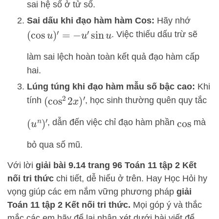
sai hệ số ở tử số.
Sai dấu khi đạo hàm hàm Cos:
Hãy nhớ
. Việc thiếu dấu trừ sẽ
(
cos
u
)
′
=
−
u
′
sin
u
làm sai lệch hoàn toàn kết quả đạo hàm cấp
hai.
Lúng túng khi đạo hàm mẫu số bậc cao:
Khi
tính
, học sinh thường quên quy tắc
(
cos
2
2
x
)
′
, dẫn đến việc chỉ đạo hàm phần
mà
(
u
n
)
′
cos
bỏ qua số mũ.
Với lời
giải bài 9.14 trang 96 Toán 11 tập 2 Kết
nối tri thức
chi tiết, dễ hiểu ở trên.
Hay Học Hỏi
hy
vọng giúp các em nắm vững phương pháp
giải
Toán 11 tập 2 Kết nối tri thức.
Mọi góp ý và thắc
mắc các em hãy để lại nhận xét dưới bài viết để