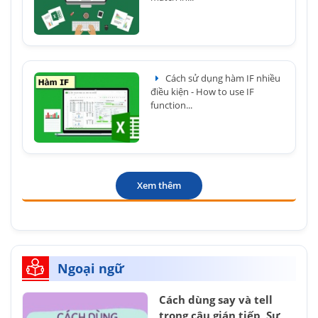
Cách sử dụng hàm IF nhiều
điều kiện - How to use IF
function...
Xem thêm
Ngoại ngữ
Cách dùng say và tell
trong câu gián tiếp, Sự