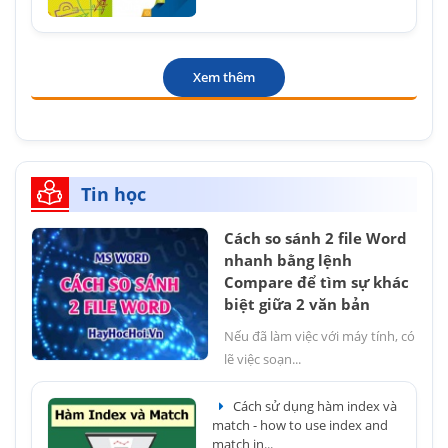
Xem thêm
Tin học
Cách so sánh 2 file Word
nhanh bằng lệnh
Compare để tìm sự khác
biệt giữa 2 văn bản
Nếu đã làm việc với máy tính, có
lẽ việc soạn...
Cách sử dụng hàm index và
match - how to use index and
match in...