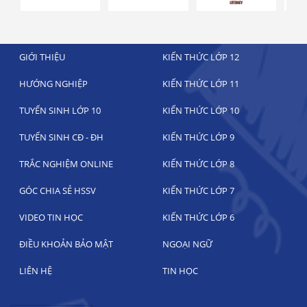
GIỚI THIỆU
KIẾN THỨC LỚP 12
HƯỚNG NGHIỆP
KIẾN THỨC LỚP 11
TUYỂN SINH LỚP 10
KIẾN THỨC LỚP 10
TUYỂN SINH CĐ - ĐH
KIẾN THỨC LỚP 9
TRẮC NGHIỆM ONLINE
KIẾN THỨC LỚP 8
GÓC CHIA SẺ HSSV
KIẾN THỨC LỚP 7
VIDEO TIN HỌC
KIẾN THỨC LỚP 6
ĐIỀU KHOẢN BẢO MẬT
NGOẠI NGỮ
LIÊN HỆ
TIN HỌC