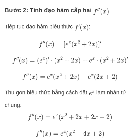
Bước 2: Tính đạo hàm cấp hai
f
″
(
x
)
Tiếp tục đạo hàm biểu thức
:
f
′
(
x
)
f
″
(
x
)
=
[
e
x
(
x
2
+
2
x
)
]
′
f
″
(
x
)
=
(
e
x
)
′
⋅
(
x
2
+
2
x
)
+
e
x
⋅
(
x
2
+
2
x
)
′
f
″
(
x
)
=
e
x
(
x
2
+
2
x
)
+
e
x
(
2
x
+
2
)
Thu gọn biểu thức bằng cách đặt
làm nhân tử
e
x
chung:
f
″
(
x
)
=
e
x
(
x
2
+
2
x
+
2
x
+
2
)
f
″
(
x
)
=
e
x
(
x
2
+
4
x
+
2
)