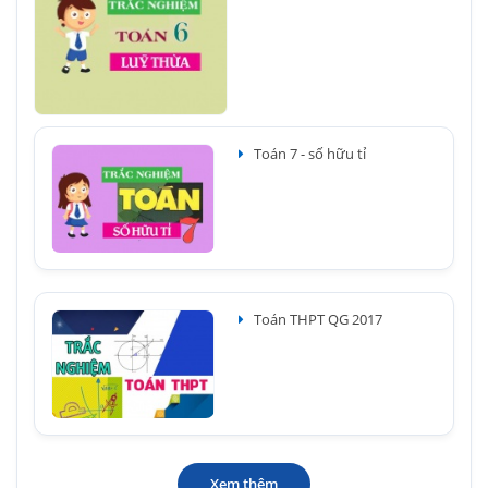
Toán 7 - số hữu tỉ
Toán THPT QG 2017
Xem thêm