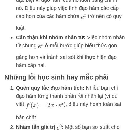
nó. Điều này giúp việc tính đạo hàm các cấp
cao hơn của các hàm chứa
trở nên có quy
e
x
luật.
Cẩn thận khi nhóm nhân tử:
Việc nhóm nhân
tử chung
ở mỗi bước giúp biểu thức gọn
e
x
gàng hơn và tránh sai sót khi thực hiện đạo
hàm cấp hai.
Những lỗi học sinh hay mắc phải
Quên quy tắc đạo hàm tích:
Nhiều bạn chỉ
đạo hàm từng thành phần rồi nhân lại (ví dụ
viết
), điều này hoàn toàn sai
f
′
(
x
)
=
2
x
⋅
e
x
bản chất.
Nhầm lẫn giá trị
:
Một số bạn sơ suất cho
e
0