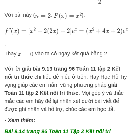
Với bài này (
,
):
P
(
x
)
=
x
2
n
=
2
f
″
(
x
)
=
[
x
2
+
2
(
2
x
)
+
2
]
e
x
=
(
x
2
+
4
x
+
2
)
e
x
.
Thay
vào ta có ngay kết quả bằng 2.
x
=
0
Với lời
giải bài 9.13 trang 96 Toán 11 tập 2 Kết
nối tri thức
chi tiết, dễ hiểu ở trên.
Hay Học Hỏi
hy
vọng giúp các em nắm vững phương pháp
giải
Toán 11 tập 2 Kết nối tri thức.
Mọi góp ý và thắc
mắc các em hãy để lại nhận xét dưới bài viết để
được ghi nhận và hỗ trợ, chúc các em học tốt.
•
Xem thêm:
Bài 9.14 trang 96 Toán 11 Tập 2 Kết nối tri