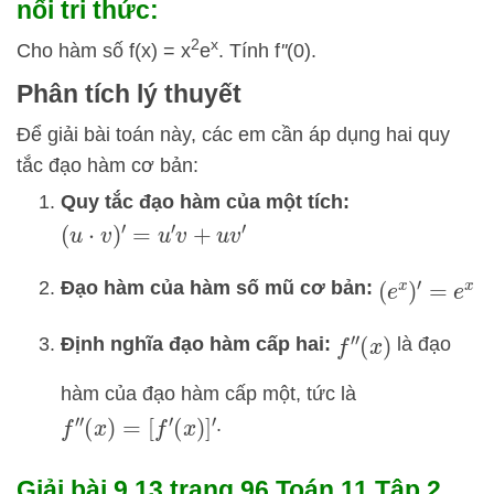
nối tri thức:
2
x
Cho hàm số f(x) = x
e
. Tính f
''
(0).
Phân tích lý thuyết
Để giải bài toán này, các em cần áp dụng hai quy
tắc đạo hàm cơ bản:
Quy tắc đạo hàm của một tích:
(
u
⋅
v
)
′
=
u
′
v
+
u
v
′
Đạo hàm của hàm số mũ cơ bản:
(
e
x
)
′
=
e
x
Định nghĩa đạo hàm cấp hai:
là đạo
f
″
(
x
)
hàm của đạo hàm cấp một, tức là
.
f
″
(
x
)
=
[
f
′
(
x
)
]
′
Giải bài 9.13 trang 96 Toán 11 Tập 2