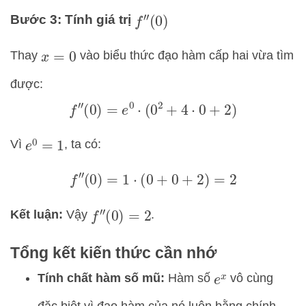
Bước 3: Tính giá trị
f
″
(
0
)
Thay
vào biểu thức đạo hàm cấp hai vừa tìm
x
=
0
được:
f
″
(
0
)
=
e
0
⋅
(
0
2
+
4
⋅
0
+
2
)
Vì
, ta có:
e
0
=
1
f
″
(
0
)
=
1
⋅
(
0
+
0
+
2
)
=
2
Kết luận:
Vậy
.
f
″
(
0
)
=
2
Tổng kết kiến thức cần nhớ
Tính chất hàm số mũ:
Hàm số
vô cùng
e
x
đặc biệt vì đạo hàm của nó luôn bằng chính