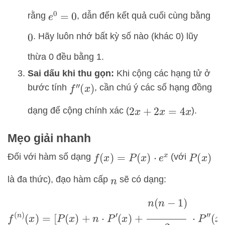
rằng
, dẫn đến kết quả cuối cùng bằng
e
0
=
0
. Hãy luôn nhớ bất kỳ số nào (khác 0) lũy
0
thừa 0 đều bằng 1.
Sai dấu khi thu gọn:
Khi cộng các hạng tử ở
bước tính
, cần chú ý các số hạng đồng
f
″
(
x
)
dạng để cộng chính xác (
).
2
x
+
2
x
=
4
x
Mẹo giải nhanh
Đối với hàm số dạng
(với
f
(
x
)
=
P
(
x
)
⋅
e
x
P
(
x
)
là đa thức), đạo hàm cấp
sẽ có dạng:
n
f
(
n
)
(
x
)
=
[
P
(
x
)
+
n
⋅
P
′
(
x
)
+
n
(
n
−
1
)
2
⋅
P
″
(
x
)
+
…
]
⋅
e
x