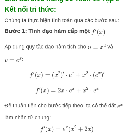
Kết nối tri thức:
Chúng ta thực hiện tính toán qua các bước sau:
Bước 1: Tính đạo hàm cấp một
f
′
(
x
)
Áp dụng quy tắc đạo hàm tích cho
và
u
=
x
2
:
v
=
e
x
f
′
(
x
)
=
(
x
2
)
′
⋅
e
x
+
x
2
⋅
(
e
x
)
′
f
′
(
x
)
=
2
x
⋅
e
x
+
x
2
⋅
e
x
Để thuận tiện cho bước tiếp theo, ta có thể đặt
e
x
làm nhân tử chung:
f
′
(
x
)
=
e
x
(
x
2
+
2
x
)