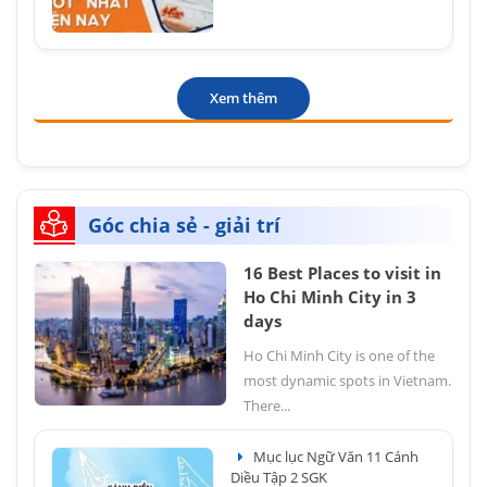
Xem thêm
Góc chia sẻ - giải trí
16 Best Places to visit in
Ho Chi Minh City in 3
days
Ho Chi Minh City is one of the
most dynamic spots in Vietnam.
There...
Mục lục Ngữ Văn 11 Cánh
Diều Tập 2 SGK