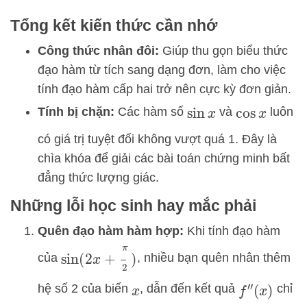
Tổng kết kiến thức cần nhớ
Công thức nhân đôi:
Giúp thu gọn biểu thức
đạo hàm từ tích sang dạng đơn, làm cho việc
tính đạo hàm cấp hai trở nên cực kỳ đơn giản.
Tính bị chặn:
Các hàm số
và
luôn
sin
x
cos
x
có giá trị tuyệt đối không vượt quá 1. Đây là
chìa khóa để giải các bài toán chứng minh bất
đẳng thức lượng giác.
Những lỗi học sinh hay mắc phải
Quên đạo hàm hàm hợp:
Khi tính đạo hàm
sin
(
2
x
+
π
2
)
của
, nhiều bạn quên nhân thêm
hệ số 2 của biến
, dẫn đến kết quả
chỉ
f
″
(
x
)
x