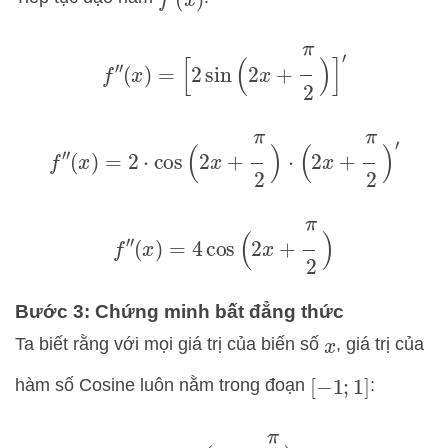
f
′
(
x
)
f
″
(
x
)
=
[
2
sin
(
2
x
+
π
2
)
]
′
f
″
(
x
)
=
2
⋅
cos
(
2
x
+
π
2
)
⋅
(
2
x
+
π
2
)
′
f
″
(
x
)
=
4
cos
(
2
x
+
π
2
)
Bước 3: Chứng minh bất đẳng thức
Ta biết rằng với mọi giá trị của biến số
, giá trị của
x
hàm số Cosine luôn nằm trong đoạn
:
[
−
1
;
1
]
−
1
≤
cos
(
2
x
+
π
2
)
≤
1