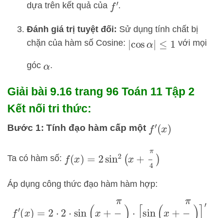
dựa trên kết quả của
.
f
′
Đánh giá trị tuyệt đối:
Sử dụng tính chất bị
chặn của hàm số Cosine:
với mọi
|
cos
α
|
≤
1
góc
.
α
Giải bài 9.16 trang 96 Toán 11 Tập 2
Kết nối tri thức:
Bước 1: Tính đạo hàm cấp một
f
′
(
x
)
f
(
x
)
=
2
sin
2
(
x
+
π
4
)
Ta có hàm số:
Áp dụng công thức đạo hàm hàm hợp:
f
′
(
x
)
=
2
⋅
2
⋅
sin
(
x
+
π
4
)
⋅
[
sin
(
x
+
π
4
)
]
′