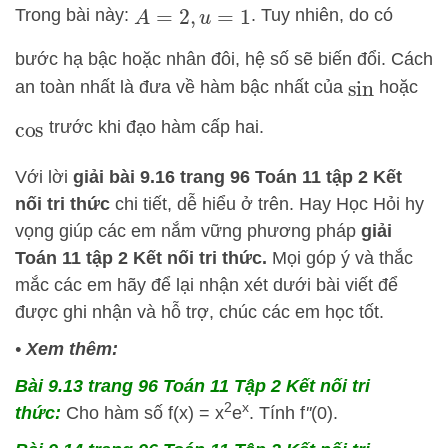
Trong bài này:
. Tuy nhiên, do có
A
=
2
,
u
=
1
bước hạ bậc hoặc nhân đôi, hệ số sẽ biến đổi. Cách
an toàn nhất là đưa về hàm bậc nhất của
hoặc
sin
trước khi đạo hàm cấp hai.
cos
Với lời
giải bài 9.16 trang 96 Toán 11 tập 2 Kết
nối tri thức
chi tiết, dễ hiểu ở trên.
Hay Học Hỏi
hy
vọng giúp các em nắm vững phương pháp
giải
Toán 11 tập 2 Kết nối tri thức.
Mọi góp ý và thắc
mắc các em hãy để lại nhận xét dưới bài viết để
được ghi nhận và hỗ trợ, chúc các em học tốt.
•
Xem thêm:
Bài 9.13 trang 96 Toán 11 Tập 2 Kết nối tri
2
x
thức:
Cho hàm số f(x) = x
e
. Tính f
''
(0).