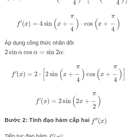
f
′
(
x
)
=
4
sin
(
x
+
π
4
)
⋅
cos
(
x
+
π
4
)
Áp dụng công thức nhân đôi
:
2
sin
α
cos
α
=
sin
2
α
f
′
(
x
)
=
2
⋅
[
2
sin
(
x
+
π
4
)
cos
(
x
+
π
4
)
]
f
′
(
x
)
=
2
sin
(
2
x
+
π
2
)
Bước 2: Tính đạo hàm cấp hai
f
″
(
x
)
Tiếp tục đạo hàm
: