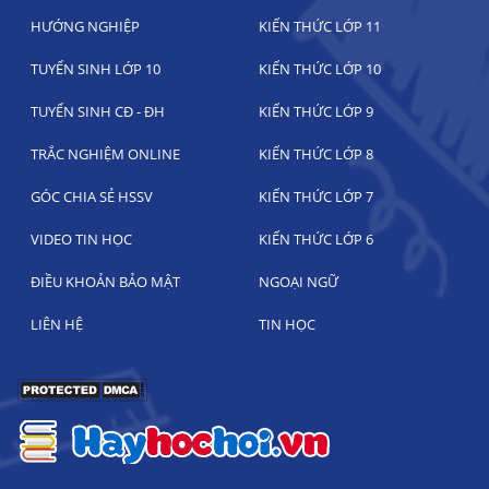
HƯỚNG NGHIỆP
KIẾN THỨC LỚP 11
TUYỂN SINH LỚP 10
KIẾN THỨC LỚP 10
TUYỂN SINH CĐ - ĐH
KIẾN THỨC LỚP 9
TRẮC NGHIỆM ONLINE
KIẾN THỨC LỚP 8
GÓC CHIA SẺ HSSV
KIẾN THỨC LỚP 7
VIDEO TIN HỌC
KIẾN THỨC LỚP 6
ĐIỀU KHOẢN BẢO MẬT
NGOẠI NGỮ
LIÊN HỆ
TIN HỌC