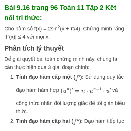
Bài 9.16 trang 96 Toán 11 Tập 2 Kết
nối tri thức:
2
Cho hàm số f(x) = 2sin
(x + π/4). Chứng minh rằng
|f
''
(x)| ≤ 4 với mọi x.
Phân tích lý thuyết
Để giải quyết bài toán chứng minh này, chúng ta
cần thực hiện qua 3 giai đoạn chính:
Tính đạo hàm cấp một (
):
Sử dụng quy tắc
f
′
đạo hàm hàm hợp
và
(
u
n
)
′
=
n
⋅
u
n
−
1
⋅
u
′
công thức nhân đôi lượng giác để tối giản biểu
thức.
Tính đạo hàm cấp hai (
):
Đạo hàm tiếp tục
f
″