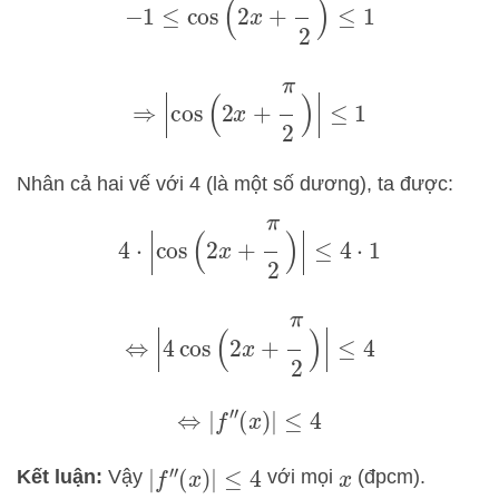
⇒
|
cos
(
2
x
+
π
2
)
|
≤
1
Nhân cả hai vế với 4 (là một số dương), ta được:
4
⋅
|
cos
(
2
x
+
π
2
)
|
≤
4
⋅
1
⇔
|
4
cos
(
2
x
+
π
2
)
|
≤
4
⇔
|
f
″
(
x
)
|
≤
4
Kết luận:
Vậy
với mọi
(đpcm).
|
f
″
(
x
)
|
≤
4
x