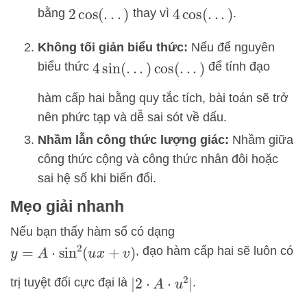
bằng
thay vì
.
2
cos
(
.
.
.
)
4
cos
(
.
.
.
)
Không tối giản biểu thức:
Nếu để nguyên
biểu thức
để tính đạo
4
sin
(
.
.
.
)
cos
(
.
.
.
)
hàm cấp hai bằng quy tắc tích, bài toán sẽ trở
nên phức tạp và dễ sai sót về dấu.
Nhầm lẫn công thức lượng giác:
Nhầm giữa
công thức cộng và công thức nhân đôi hoặc
sai hệ số khi biến đổi.
Mẹo giải nhanh
Nếu bạn thấy hàm số có dạng
, đạo hàm cấp hai sẽ luôn có
y
=
A
⋅
sin
2
(
u
x
+
v
)
trị tuyệt đối cực đại là
.
|
2
⋅
A
⋅
u
2
|