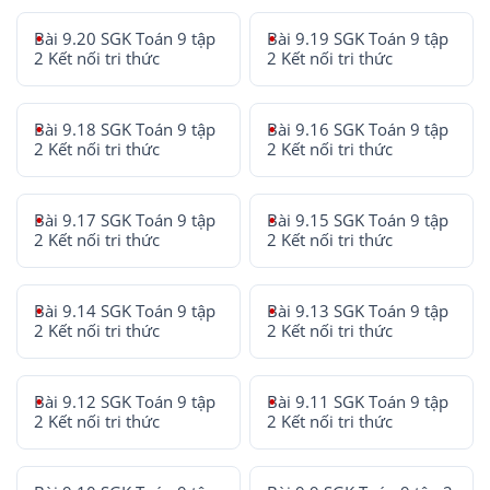
Bài 9.20 SGK Toán 9 tập
Bài 9.19 SGK Toán 9 tập
2 Kết nối tri thức
2 Kết nối tri thức
Bài 9.18 SGK Toán 9 tập
Bài 9.16 SGK Toán 9 tập
2 Kết nối tri thức
2 Kết nối tri thức
Bài 9.17 SGK Toán 9 tập
Bài 9.15 SGK Toán 9 tập
2 Kết nối tri thức
2 Kết nối tri thức
Bài 9.14 SGK Toán 9 tập
Bài 9.13 SGK Toán 9 tập
2 Kết nối tri thức
2 Kết nối tri thức
Bài 9.12 SGK Toán 9 tập
Bài 9.11 SGK Toán 9 tập
2 Kết nối tri thức
2 Kết nối tri thức