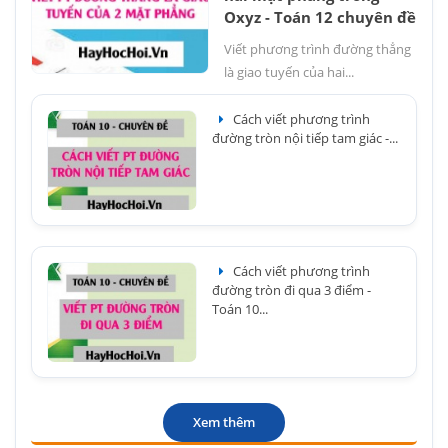
Oxyz - Toán 12 chuyên đề
Viết phương trình đường thẳng
là giao tuyến của hai...
Cách viết phương trình
đường tròn nội tiếp tam giác -...
Cách viết phương trình
đường tròn đi qua 3 điểm -
Toán 10...
Xem thêm