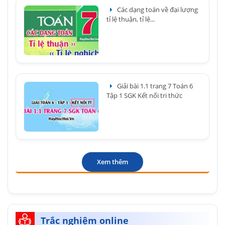
Các dạng toán về đại lượng
tỉ lệ thuận, tỉ lệ...
Giải bài 1.1 trang 7 Toán 6
Tập 1 SGK Kết nối tri thức
Xem thêm
Trắc nghiệm online