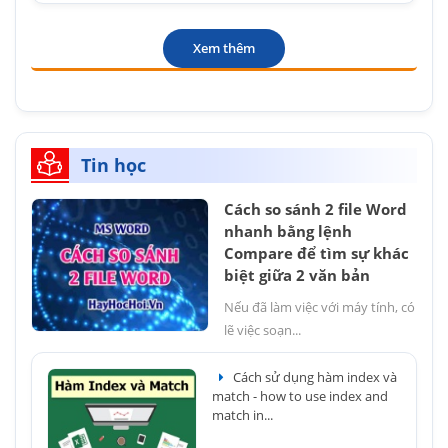
Xem thêm
Tin học
Cách so sánh 2 file Word
nhanh bằng lệnh
Compare để tìm sự khác
biệt giữa 2 văn bản
Nếu đã làm việc với máy tính, có
lẽ việc soạn...
Cách sử dụng hàm index và
match - how to use index and
match in...