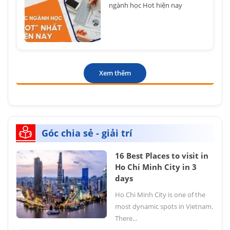
ngành học Hot hiện nay
Xem thêm
Góc chia sẻ - giải trí
16 Best Places to visit in
Ho Chi Minh City in 3
days
Ho Chi Minh City is one of the
most dynamic spots in Vietnam.
There...