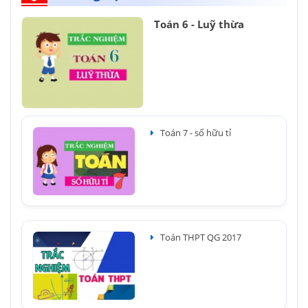
Toán 6 - Luỹ thừa
Toán 7 - số hữu tỉ
Toán THPT QG 2017