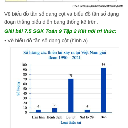
Vẽ biểu đồ tần số dạng cột và biểu đồ tần số dạng
đoạn thẳng biểu diễn bảng thống kê trên.
Giải bài 7.5 SGK
Toán 9 Tập 2 Kết nối tri thức:
⦁ Vẽ biểu đồ tần số dạng cột (hình a).