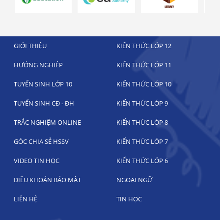
GIỚI THIỆU
KIẾN THỨC LỚP 12
HƯỚNG NGHIỆP
KIẾN THỨC LỚP 11
TUYỂN SINH LỚP 10
KIẾN THỨC LỚP 10
TUYỂN SINH CĐ - ĐH
KIẾN THỨC LỚP 9
TRẮC NGHIỆM ONLINE
KIẾN THỨC LỚP 8
GÓC CHIA SẺ HSSV
KIẾN THỨC LỚP 7
VIDEO TIN HỌC
KIẾN THỨC LỚP 6
ĐIỀU KHOẢN BẢO MẬT
NGOẠI NGỮ
LIÊN HỆ
TIN HỌC