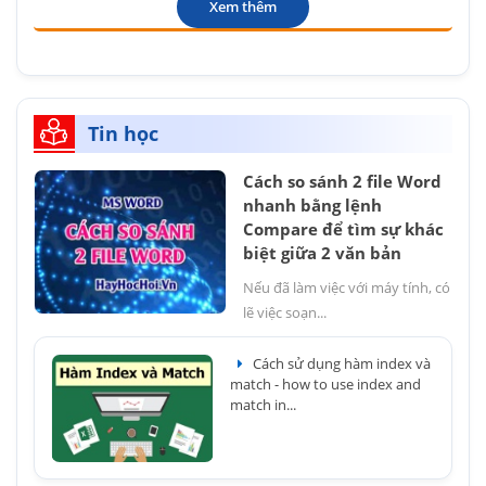
Xem thêm
Tin học
Cách so sánh 2 file Word
nhanh bằng lệnh
Compare để tìm sự khác
biệt giữa 2 văn bản
Nếu đã làm việc với máy tính, có
lẽ việc soạn...
Cách sử dụng hàm index và
match - how to use index and
match in...