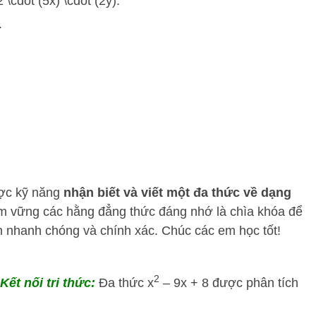
\cdot (5x) \cdot (2y).
.
ược kỹ năng
nhận biết và viết một đa thức về dạng
ắm vững các hằng đẳng thức đáng nhớ là chìa khóa để
ch nhanh chóng và chính xác. Chúc các em học tốt!
2
Kết nối tri thức:
Đa thức x
– 9x + 8 được phân tích