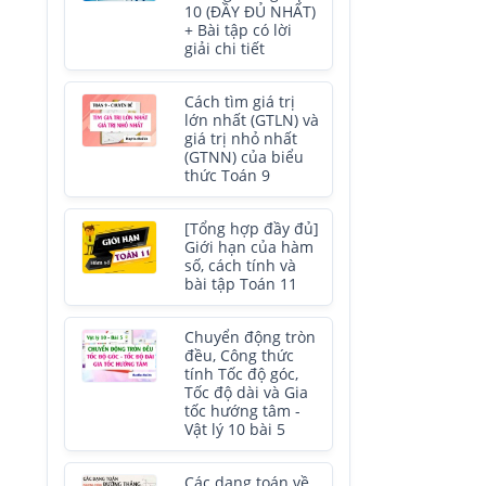
10 (ĐẦY ĐỦ NHẤT)
+ Bài tập có lời
giải chi tiết
Cách tìm giá trị
lớn nhất (GTLN) và
giá trị nhỏ nhất
(GTNN) của biểu
thức Toán 9
[Tổng hợp đầy đủ]
Giới hạn của hàm
số, cách tính và
bài tập Toán 11
Chuyển động tròn
đều, Công thức
tính Tốc độ góc,
Tốc độ dài và Gia
tốc hướng tâm -
Vật lý 10 bài 5
Các dạng toán về