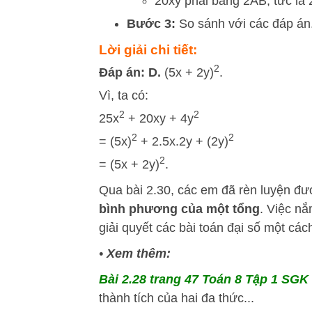
20xy phải bằng 2AB, tức là 2 
Bước 3:
So sánh với các đáp án
Lời giải chi tiết:
2
Đáp án: D.
(5x + 2y)
.
Vì, ta có:
2
2
25x
+ 20xy + 4y
2
2
= (5x)
+ 2.5x.2y + (2y)
2
= (5x + 2y)
.
Qua bài 2.30, các em đã rèn luyện đ
bình phương của một tổng
. Việc n
giải quyết các bài toán đại số một cá
•
Xem thêm:
Bài 2.28 trang 47 Toán 8 Tập 1 SGK 
thành tích của hai đa thức...