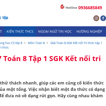
0936685849
Hotline
T
KIẾN THỨC THCS
NGOẠI NGỮ TIN HỌC
HƯỚNG NGHIỆP
ung học CS lớp 8
Môn Toán 8
Giải Toán 8 SGK Kết nối Tri thức tập 1
ri thức
7 Toán 8 Tập 1 SGK Kết nối tri
 thử thách nhanh, giúp các em củng cố kiến thức
ủa một tổng
. Việc nhận biết một đa thức có dạng
 để đưa nó về dạng rút gọn. Hãy cùng nhau khám