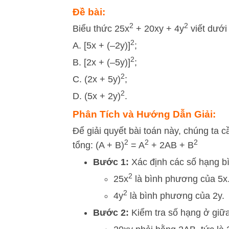
Đề bài:
2
2
Biểu thức 25x
+ 20xy + 4y
viết dưới
2
A. [5x + (–2y)]
;
2
B. [2x + (–5y)]
;
2
C. (2x + 5y)
;
2
D. (5x + 2y)
.
Phân Tích và Hướng Dẫn Giải:
Để giải quyết bài toán này, chúng ta
2
2
2
tổng: (A + B)
= A
+ 2AB + B
Bước 1:
Xác định các số hạng bì
2
25x
là bình phương của 5x
2
4y
là bình phương của 2y.
Bước 2:
Kiểm tra số hạng ở giữa