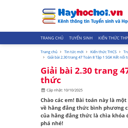
TRANG CHỦ
TUYỂN SINH
KIẾN THỨC THP
Trang chủ
Tin tức mới
Kiến thức THCS
Tr
Giải bài 2.30 trang 47 Toán 8 Tập 1 SGK Kết nối t
Giải bài 2.30 trang 4
thức
Cập nhật: 10/10/2025
Chào các em! Bài toán này là một
về
hằng đẳng thức bình phương c
của hằng đẳng thức là chìa khóa
phá nhé!