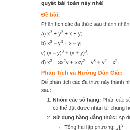
quyết bài toán này nhé!
Đề bài:
Phân tích các đa thức sau thành nhân
3
3
a) x
+ y
+ x + y;
3
3
b) x
– y
+ x – y;
3
3
c) (x – y)
+ (x + y)
;
3
2
2
3
2
2
d) x
– 3x
y + 3xy
– y
+ y
– x
.
Phân Tích và Hướng Dẫn Giải:
Để phân tích các đa thức này thành n
sau:
Nhóm các số hạng:
Phân các số
có thể đặt được nhân tử chung h
Sử dụng hằng đẳng thức:
Áp dụ
Tổng hai lập phương:
A
3
+