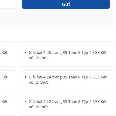
Gửi
K Kết
Giải bài 4.26 trang 89 Toán 8 Tập 1 SGK Kết
nối tri thức
K Kết
Giải bài 4.24 trang 89 Toán 8 Tập 1 SGK Kết
nối tri thức
K Kết
Giải bài 4.22 trang 89 Toán 8 Tập 1 SGK Kết
nối tri thức