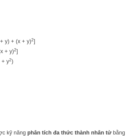
2
+ y) + (x + y)
]
2
(x + y)
]
2
 + y
)
ược kỹ năng
phân tích đa thức thành nhân tử
bằng