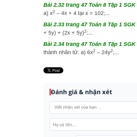
Bài 2.32 trang 47 Toán 8 Tập 1 SGK K
2
a) x
– 4x + 4 tại x = 102;...
Bài 2.33 trang 47 Toán 8 Tập 1 SGK 
2
+ 5y) + (2x + 5y)
;...
Bài 2.34 trang 47 Toán 8 Tập 1 SGK 
2
2
thành nhân tử: a) 6x
– 24y
;...
Đánh giá & nhận xét