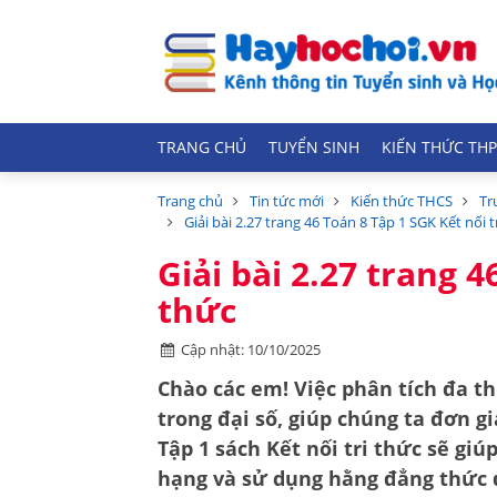
TRANG CHỦ
TUYỂN SINH
KIẾN THỨC THP
Trang chủ
Tin tức mới
Kiến thức THCS
Tr
Giải bài 2.27 trang 46 Toán 8 Tập 1 SGK Kết nối t
Giải bài 2.27 trang 4
thức
Cập nhật: 10/10/2025
Chào các em! Việc phân tích đa t
trong đại số, giúp chúng ta đơn gi
Tập 1 sách Kết nối tri thức sẽ g
hạng
và
sử dụng hằng đẳng thức