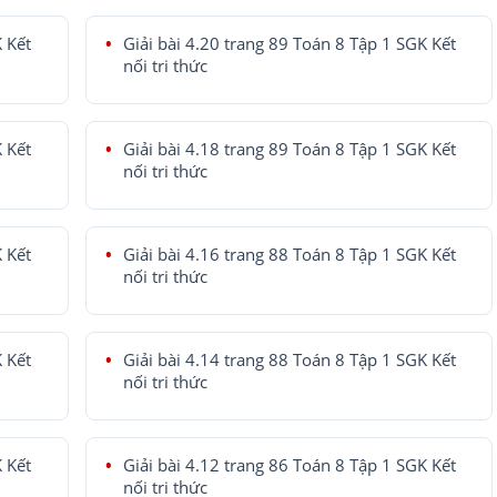
K Kết
Giải bài 4.20 trang 89 Toán 8 Tập 1 SGK Kết
nối tri thức
K Kết
Giải bài 4.18 trang 89 Toán 8 Tập 1 SGK Kết
nối tri thức
K Kết
Giải bài 4.16 trang 88 Toán 8 Tập 1 SGK Kết
nối tri thức
K Kết
Giải bài 4.14 trang 88 Toán 8 Tập 1 SGK Kết
nối tri thức
K Kết
Giải bài 4.12 trang 86 Toán 8 Tập 1 SGK Kết
nối tri thức