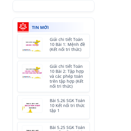
TIN MỚI
Giải chi tiết Toán
10 Bài 1: Mệnh đề
(Kết nối tri thức)
Giải chi tiết Toán
10 Bài 2: Tập hợp
và các phép toán
trên tập hợp (Kết
nối tri thức)
Bài 5.26 SGK Toán
10 Kết nối tri thức
tập 1
Bài 5.25 SGK Toán