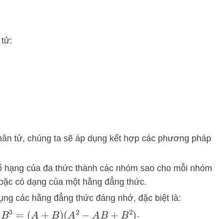
 tử:
hân tử, chúng ta sẽ áp dụng kết hợp các phương pháp
 hạng của đa thức thành các nhóm sao cho mỗi nhóm
oặc có dạng của một hằng đẳng thức.
ng các hằng đẳng thức đáng nhớ, đặc biệt là:
.
B
3
=
(
A
+
B
)
(
A
2
−
A
B
+
B
2
)