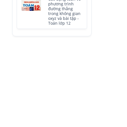
phương trình
đường thẳng
trong không gian
oxyz và bài tập -
Toán lớp 12