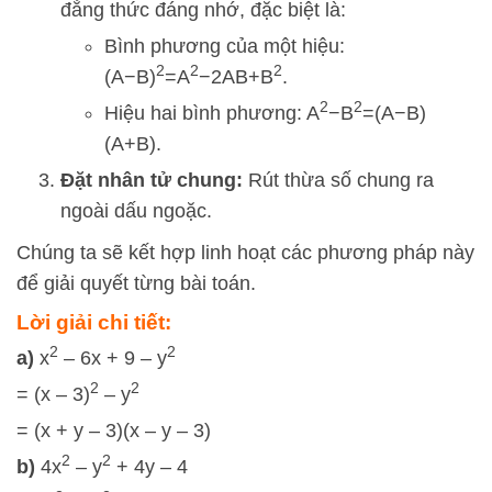
đẳng thức đáng nhớ, đặc biệt là:
Bình phương của một hiệu:
2
2
2
(
A
−
B
)
=
A
−
2
A
B
+
B
.
2
2
Hiệu hai bình phương:
A
−
B
=
(
A
−
B
)
(
A
+
B
)
.
Đặt nhân tử chung:
Rút thừa số chung ra
ngoài dấu ngoặc.
Chúng ta sẽ kết hợp linh hoạt các phương pháp này
để giải quyết từng bài toán.
Lời giải chi tiết:
2
2
a)
x
– 6x + 9 – y
2
2
= (x – 3)
– y
= (x + y – 3)(x – y – 3)
2
2
b)
4x
– y
+ 4y – 4