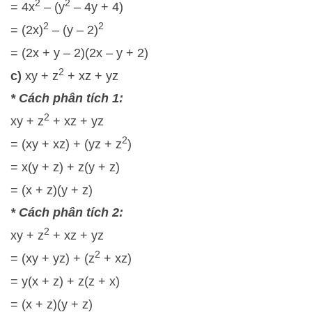
2
2
= 4x
– (y
– 4y + 4)
2
2
= (2x)
– (y – 2)
= (2x + y – 2)(2x – y + 2)
2
c)
xy + z
+ xz + yz
* Cách phân tích 1:
2
xy + z
+ xz + yz
2
= (xy + xz) + (yz + z
)
= x(y + z) + z(y + z)
= (x + z)(y + z)
* Cách phân tích 2:
2
xy + z
+ xz + yz
2
= (xy + yz) + (z
+ xz)
= y(x + z) + z(z + x)
= (x + z)(y + z)