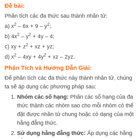
Đề bài:
Phân tích các đa thức sau thành nhân tử:
2
2
a) x
– 6x + 9 – y
;
2
2
b) 4x
– y
+ 4y – 4;
2
c) xy + z
+ xz + yz;
2
2
d) x
– 4xy + 4y
+ xz – 2yz.
Phân Tích và Hướng Dẫn Giải:
Để phân tích các đa thức này thành nhân tử, chúng
ta sẽ áp dụng các phương pháp sau:
Nhóm các số hạng:
Phân các số hạng của đa
thức thành các nhóm sao cho mỗi nhóm có thể
đặt được nhân tử chung hoặc có dạng của một
hằng đẳng thức.
Sử dụng hằng đẳng thức:
Áp dụng các hằng