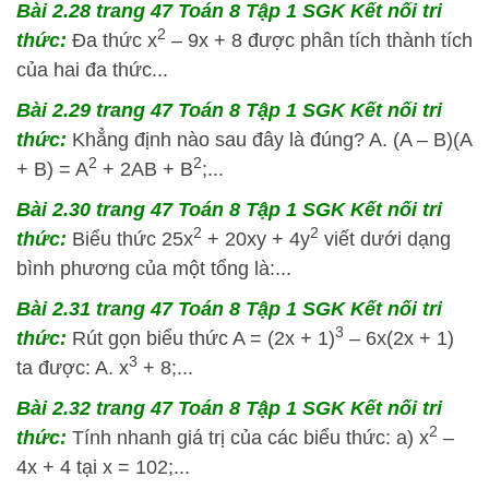
Bài 2.28 trang 47 Toán 8 Tập 1 SGK Kết nối tri
2
thức:
Đa thức x
– 9x + 8 được phân tích thành tích
của hai đa thức...
Bài 2.29 trang 47 Toán 8 Tập 1 SGK Kết nối tri
thức:
Khẳng định nào sau đây là đúng? A. (A – B)(A
2
2
+ B) = A
+ 2AB + B
;...
Bài 2.30 trang 47 Toán 8 Tập 1 SGK Kết nối tri
2
2
thức:
Biểu thức 25x
+ 20xy + 4y
viết dưới dạng
bình phương của một tổng là:...
Bài 2.31 trang 47 Toán 8 Tập 1 SGK Kết nối tri
3
thức:
Rút gọn biểu thức A = (2x + 1)
– 6x(2x + 1)
3
ta được: A. x
+ 8;...
Bài 2.32 trang 47 Toán 8 Tập 1 SGK Kết nối tri
2
thức:
Tính nhanh giá trị của các biểu thức: a) x
–
4x + 4 tại x = 102;...