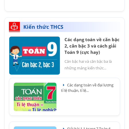
Kiến thức THCS
Các dạng toán về căn bậc
2, căn bậc 3 và cách giải
Toán 9 (cực hay)
Căn bậc hai và căn bậc ba là
những mảng kiến thức...
Các dạng toán về đại lượng
tỉ lệ thuận, tỉ lệ...
Giải bài 1.1 trang 7 Toán 6