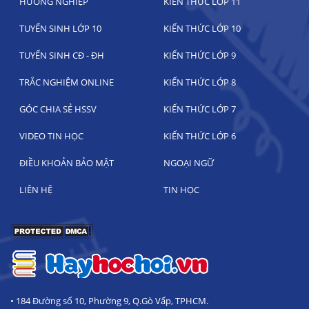
HƯỚNG NGHIỆP
KIẾN THỨC LỚP 11
TUYỂN SINH LỚP 10
KIẾN THỨC LỚP 10
TUYỂN SINH CĐ - ĐH
KIẾN THỨC LỚP 9
TRẮC NGHIỆM ONLINE
KIẾN THỨC LỚP 8
GÓC CHIA SẺ HSSV
KIẾN THỨC LỚP 7
VIDEO TIN HỌC
KIẾN THỨC LỚP 6
ĐIỀU KHOẢN BẢO MẬT
NGOẠI NGỮ
LIÊN HỆ
TIN HỌC
• 184 Đường số 10, Phường 9, Q.Gò Vấp, TPHCM.