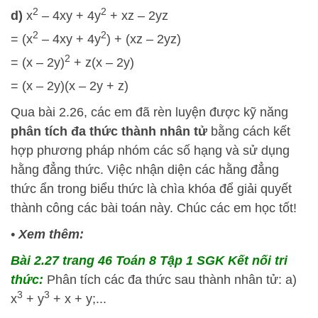
2
2
d)
x
– 4xy + 4y
+ xz – 2yz
2
2
= (x
– 4xy + 4y
) + (xz – 2yz)
2
= (x – 2y)
+ z(x – 2y)
= (x – 2y)(x – 2y + z)
Qua bài 2.26, các em đã rèn luyện được kỹ năng
phân tích đa thức thành nhân tử
bằng cách kết
hợp phương pháp nhóm các số hạng và sử dụng
hằng đẳng thức. Việc nhận diện các hằng đẳng
thức ẩn trong biểu thức là chìa khóa để giải quyết
thành công các bài toán này. Chúc các em học tốt!
•
Xem thêm:
Bài 2.27 trang 46 Toán 8 Tập 1 SGK Kết nối tri
thức:
Phân tích các đa thức sau thành nhân tử: a)
3
3
x
+ y
+ x + y;...