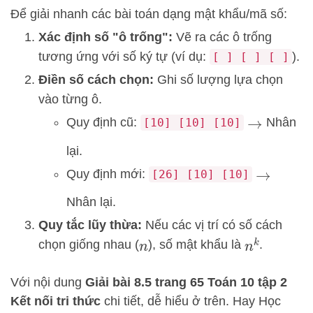
Để giải nhanh các bài toán dạng mật khẩu/mã số:
Xác định số "ô trống":
Vẽ ra các ô trống
tương ứng với số ký tự (ví dụ:
).
[ ] [ ] [ ]
Điền số cách chọn:
Ghi số lượng lựa chọn
vào từng ô.
Quy định cũ:
Nhân
[10] [10] [10]
→
lại.
Quy định mới:
[26] [10] [10]
→
Nhân lại.
Quy tắc lũy thừa:
Nếu các vị trí có số cách
chọn giống nhau (
), số mật khẩu là
.
n
k
n
Với nội dung
Giải bài 8.5 trang 65 Toán 10 tập 2
Kết nối tri thức
chi tiết, dễ hiểu ở trên.
Hay Học