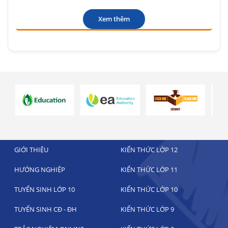
Xem thêm
GIỚI THIỆU
KIẾN THỨC LỚP 12
HƯỚNG NGHIỆP
KIẾN THỨC LỚP 11
TUYỂN SINH LỚP 10
KIẾN THỨC LỚP 10
TUYỂN SINH CĐ - ĐH
KIẾN THỨC LỚP 9