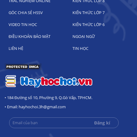
TRẮC NGHIỆM ONLINE
KIẾN THỨC LỚP 8
GÓC CHIA SẺ HSSV
KIẾN THỨC LỚP 7
VIDEO TIN HỌC
KIẾN THỨC LỚP 6
ĐIỀU KHOẢN BẢO MẬT
NGOẠI NGỮ
LIÊN HỆ
TIN HỌC
• 184 Đường số 10, Phường 9, Q.Gò Vấp, TPHCM.
• Email: hayhochoi.3h@gmail.com