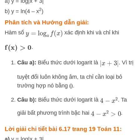
a) y = log|x + 3|
2
b) y = ln(4 – x
)
Phân tích và Hướng dẫn giải:
Hàm số
xác định khi và chỉ khi
y
=
log
a
f
(
x
)
.
f
(
x
)
>
0
Câu a):
Biểu thức dưới logarit là
. Vì trị
|
x
+
3
|
tuyệt đối luôn không âm, ta chỉ cần loại bỏ
trường hợp nó bằng
.
0
Câu b):
Biểu thức dưới logarit là
. Ta
4
−
x
2
giải bất phương trình bậc hai
.
4
−
x
2
>
0
Lời giải chi tiết bài 6.17 trang 19 Toán 11:
a)
y = log|x + 3|