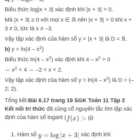
Biểu thức log|x + 3| xác định khi |x + 3| > 0.
Mà |x + 3| ≥ 0 với mọi x ∈ ℝ nên |x + 3| > 0 khi x +
3 ≠ 0, tức là x ≠ –3.
Vậy tập xác định của hàm số y = |x + 3| là D = ℝ.
2
b)
y = ln(4 – x
)
2
2
Biểu thức ln(4 – x
) xác định khi 4 – x
> 0
2
⇔ x
< 4 ⇔ –2 < x < 2.
2
Vậy tập xác định của hàm số y = ln(4 – x
) là D = (–
2; 2).
Tổng kết:
Bài 6.17 trang 19 SGK Toán 11 Tập 2
Kết nối tri thức
đã củng cố nguyên tắc tìm tập xác
định của hàm số logarit (
).
f
(
x
)
>
0
Hàm số
xác định khi
y
=
log
|
x
+
3
|