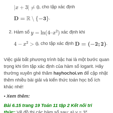
, cho tập xác định
|
x
+
3
|
≠
0
.
D
=
R
∖
{
−
3
}
Hàm số
xác định khi
y
=
ln
(
4
–
x
2
)
, cho tập xác định
.
4
−
x
2
>
0
D
=
(
−
2
;
2
)
Việc giải bất phương trình bậc hai là một bước quan
trọng khi tìm tập xác định của hàm số logarit. Hãy
thường xuyên ghé thăm
hayhochoi.vn
để cập nhật
thêm nhiều bài giải và kiến thức toán học bổ ích
khác nhé!
•
Xem thêm:
Bài 6.15 trang 19 Toán 11 tập 2 Kết nối tri
x
thức:
Vẽ đồ thị các hàm số sau: a) y = 3
...