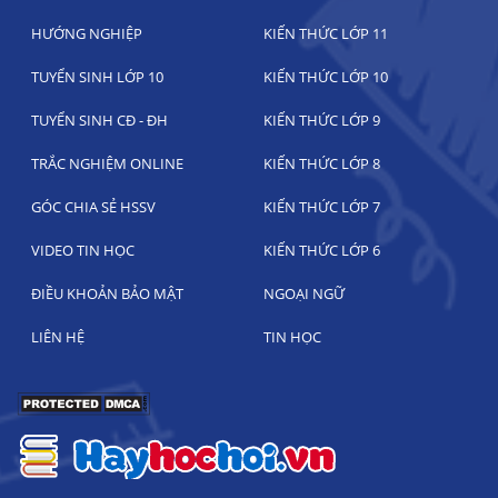
HƯỚNG NGHIỆP
KIẾN THỨC LỚP 11
TUYỂN SINH LỚP 10
KIẾN THỨC LỚP 10
TUYỂN SINH CĐ - ĐH
KIẾN THỨC LỚP 9
TRẮC NGHIỆM ONLINE
KIẾN THỨC LỚP 8
GÓC CHIA SẺ HSSV
KIẾN THỨC LỚP 7
VIDEO TIN HỌC
KIẾN THỨC LỚP 6
ĐIỀU KHOẢN BẢO MẬT
NGOẠI NGỮ
LIÊN HỆ
TIN HỌC