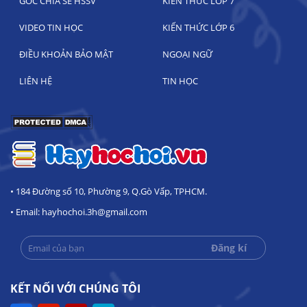
GÓC CHIA SẺ HSSV
KIẾN THỨC LỚP 7
VIDEO TIN HỌC
KIẾN THỨC LỚP 6
ĐIỀU KHOẢN BẢO MẬT
NGOẠI NGỮ
LIÊN HỆ
TIN HỌC
• 184 Đường số 10, Phường 9, Q.Gò Vấp, TPHCM.
• Email: hayhochoi.3h@gmail.com
KẾT NỐI VỚI CHÚNG TÔI