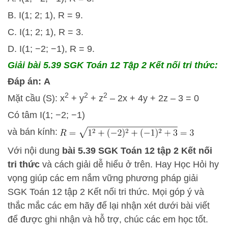
B. I(1; 2; 1), R = 9.
C. I(1; 2; 1), R = 3.
D. I(1; −2; −1), R = 9.
Giải bài 5.39 SGK
Toán 12 Tập 2 Kết nối tri thức:
Đáp án:
A
2
2
2
Mặt cầu (S): x
+ y
+ z
– 2x + 4y + 2z – 3 = 0
Có tâm I(1; −2; −1)
và bán kính:
Với nội dung
bài 5.39 SGK
Toán 12 tập 2 Kết nối
tri thức
và cách giải dễ hiểu ở trên.
Hay Học Hỏi
hy
vọng giúp các em nắm vững phương pháp
giải
SGK Toán 12 tập 2 Kết nối tri thức. Mọi góp ý và
thắc mắc các em hãy để lại nhận xét dưới bài viết
để được ghi nhận và hỗ trợ, chúc các em học tốt.