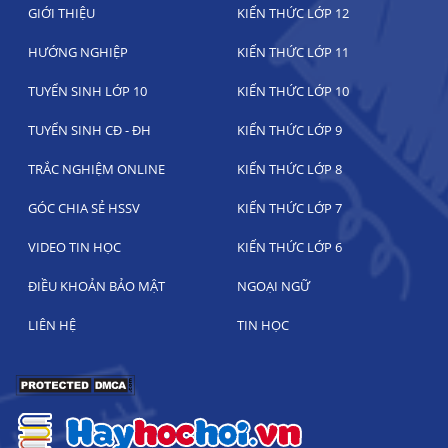
GIỚI THIỆU
KIẾN THỨC LỚP 12
HƯỚNG NGHIỆP
KIẾN THỨC LỚP 11
TUYỂN SINH LỚP 10
KIẾN THỨC LỚP 10
TUYỂN SINH CĐ - ĐH
KIẾN THỨC LỚP 9
TRẮC NGHIỆM ONLINE
KIẾN THỨC LỚP 8
GÓC CHIA SẺ HSSV
KIẾN THỨC LỚP 7
VIDEO TIN HỌC
KIẾN THỨC LỚP 6
ĐIỀU KHOẢN BẢO MẬT
NGOẠI NGỮ
LIÊN HỆ
TIN HỌC