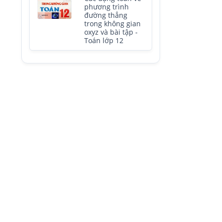
phương trình
đường thẳng
trong không gian
oxyz và bài tập -
Toán lớp 12