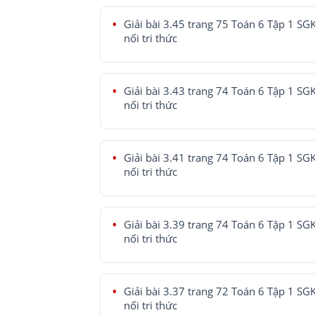
Giải bài 3.45 trang 75 Toán 6 Tập 1 SG
nối tri thức
Giải bài 3.43 trang 74 Toán 6 Tập 1 SG
nối tri thức
Giải bài 3.41 trang 74 Toán 6 Tập 1 SG
nối tri thức
Giải bài 3.39 trang 74 Toán 6 Tập 1 SG
nối tri thức
Giải bài 3.37 trang 72 Toán 6 Tập 1 SG
nối tri thức