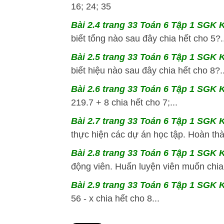
16; 24; 35
Bài 2.4 trang 33 Toán 6 Tập 1 SGK K
biết tổng nào sau đây chia hết cho 5?.
Bài 2.5 trang 33 Toán 6 Tập 1 SGK K
biết hiệu nào sau đây chia hết cho 8?..
Bài 2.6 trang 33 Toán 6 Tập 1 SGK Kế
219.7 + 8 chia hết cho 7;...
Bài 2.7 trang 33 Toán 6 Tập 1 SGK K
thực hiện các dự án học tập. Hoàn th
Bài 2.8 trang 33 Toán 6 Tập 1 SGK Kế
động viên. Huấn luyện viên muốn chia
Bài 2.9 trang 33 Toán 6 Tập 1 SGK K
56 - x chia hết cho 8...