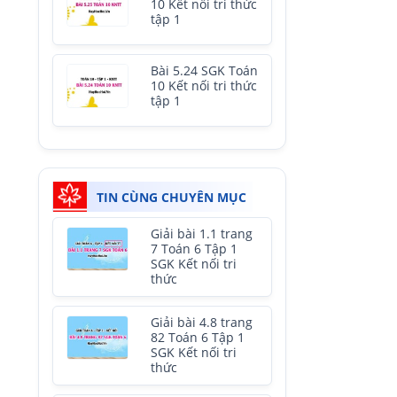
10 Kết nối tri thức
tập 1
Bài 5.24 SGK Toán
10 Kết nối tri thức
tập 1
TIN CÙNG CHUYÊN MỤC
Giải bài 1.1 trang
7 Toán 6 Tập 1
SGK Kết nối tri
thức
Giải bài 4.8 trang
82 Toán 6 Tập 1
SGK Kết nối tri
thức