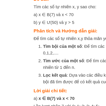
Tìm các số tự nhiên x, y sao cho:
a) x ∈ B(7) và x < 70
b) y ∈ Ư(50) và y > 5
Phân tích và Hướng dẫn giải:
Để tìm các số tự nhiên
x
,
y
thỏa mãn yê
Tìm bội của một số
: Để tìm các
0
,
1
,
2
,
...
.
Tìm ước của một số
: Để tìm cá
nhiên từ 1 đến
n
.
Lọc kết quả
: Dựa vào các điều k
bội đã tìm được để có kết quả cu
Lời giải chi tiết:
a)
x ∈ B(7) và x < 70