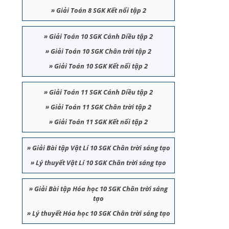
»
Giải Toán 8 SGK Kết nối tập 2
»
Giải Toán 10 SGK Cánh Diều tập 2
»
Giải Toán 10 SGK Chân trời tập 2
»
Giải Toán 10 SGK Kết nối tập 2
»
Giải Toán 11 SGK Cánh Diều tập 2
»
Giải Toán 11 SGK Chân trời tập 2
»
Giải Toán 11 SGK Kết nối tập 2
»
Giải Bài tập Vật Lí 10 SGK Chân trời sáng tạo
»
Lý thuyết Vật Lí 10 SGK Chân trời sáng tạo
»
Giải Bài tập Hóa học 10 SGK Chân trời sáng
tạo
»
Lý thuyết Hóa học 10 SGK Chân trời sáng tạo