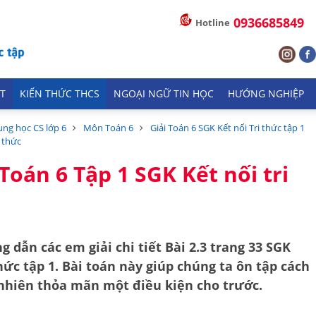
0936685849
Hotline
T
KIẾN THỨC THCS
NGOẠI NGỮ TIN HỌC
HƯỚNG NGHIỆP
ung học CS lớp 6
Môn Toán 6
Giải Toán 6 SGK Kết nối Tri thức tập 1
i thức
 Toán 6 Tập 1 SGK Kết nối tri
g dẫn các em giải chi tiết
Bài 2.3 trang 33 SGK
thức tập 1
. Bài toán này giúp chúng ta ôn tập cách
nhiên thỏa mãn một điều kiện cho trước.