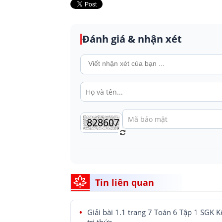
Đánh giá & nhận xét
Tin liên quan
Giải bài 1.1 trang 7 Toán 6 Tập 1 SGK K