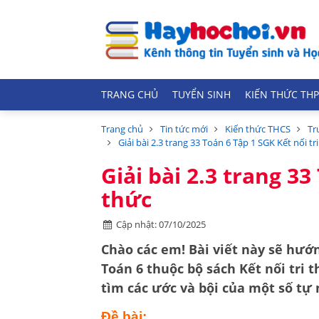
TRANG CHỦ
TUYỂN SINH
KIẾN THỨC THP
Trang chủ
Tin tức mới
Kiến thức THCS
Tr
Giải bài 2.3 trang 33 Toán 6 Tập 1 SGK Kết nối tr
Giải bài 2.3 trang 33
thức
Cập nhật: 07/10/2025
Chào các em! Bài viết này sẽ hướn
Toán 6
thuộc bộ sách
Kết nối tri 
tìm các ước và bội
của một số tự 
Đề bài: