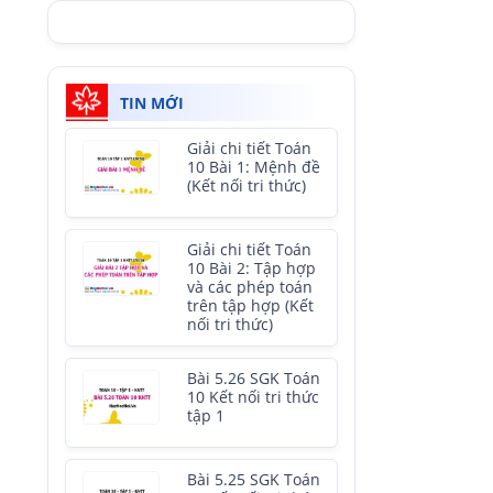
TIN MỚI
Giải chi tiết Toán
10 Bài 1: Mệnh đề
(Kết nối tri thức)
Giải chi tiết Toán
10 Bài 2: Tập hợp
và các phép toán
trên tập hợp (Kết
nối tri thức)
Bài 5.26 SGK Toán
10 Kết nối tri thức
tập 1
Bài 5.25 SGK Toán