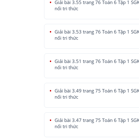
Giải bài 3.55 trang 76 Toán 6 Tập 1 SG
nối tri thức
Giải bài 3.53 trang 76 Toán 6 Tập 1 SG
nối tri thức
Giải bài 3.51 trang 76 Toán 6 Tập 1 SG
nối tri thức
Giải bài 3.49 trang 75 Toán 6 Tập 1 SG
nối tri thức
Giải bài 3.47 trang 75 Toán 6 Tập 1 SG
nối tri thức