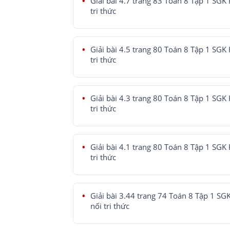
Giải bài 4.7 trang 83 Toán 8 Tập 1 SGK 
tri thức
Giải bài 4.5 trang 80 Toán 8 Tập 1 SGK 
tri thức
Giải bài 4.3 trang 80 Toán 8 Tập 1 SGK 
tri thức
Giải bài 4.1 trang 80 Toán 8 Tập 1 SGK 
tri thức
Giải bài 3.44 trang 74 Toán 8 Tập 1 SG
nối tri thức