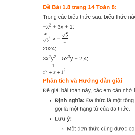
Đề Bài 1.8 trang 14 Toán 8:
Trong các biểu thức sau, biểu thức nà
2
−x
+ 3x + 1;
2024;
2
2
3
3x
y
– 5x
y + 2,4;
Phân tích và Hướng dẫn giải
Để giải bài toán này, các em cần nhớ 
Định nghĩa:
Đa thức là một tổng
gọi là một hạng tử của đa thức.
Lưu ý:
Một đơn thức cũng được coi 