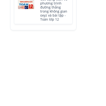
phương trình
đường thẳng
trong không gian
oxyz và bài tập -
Toán lớp 12