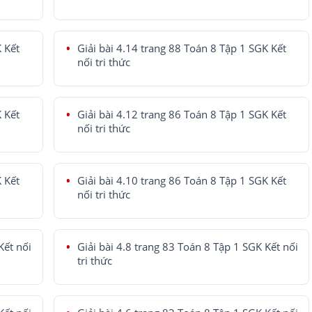
K Kết
Giải bài 4.14 trang 88 Toán 8 Tập 1 SGK Kết
nối tri thức
K Kết
Giải bài 4.12 trang 86 Toán 8 Tập 1 SGK Kết
nối tri thức
K Kết
Giải bài 4.10 trang 86 Toán 8 Tập 1 SGK Kết
nối tri thức
Kết nối
Giải bài 4.8 trang 83 Toán 8 Tập 1 SGK Kết nối
tri thức