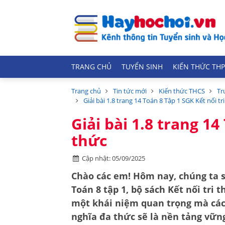
TRANG CHỦ
TUYỂN SINH
KIẾN THỨC THP
Trang chủ
Tin tức mới
Kiến thức THCS
Tr
Giải bài 1.8 trang 14 Toán 8 Tập 1 SGK Kết nối tr
Giải bài 1.8 trang 14
thức
Cập nhật: 05/09/2025
Chào các em! Hôm nay, chúng ta sẽ
Toán 8 tập 1, bộ sách Kết nối tri 
một khái niệm quan trọng mà cá
nghĩa đa thức sẽ là nền tảng vững