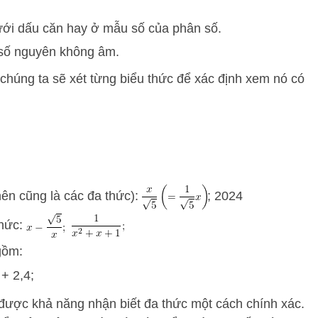
ưới dấu căn hay ở mẫu số của phân số.
 số nguyên không âm.
 chúng ta sẽ xét từng biểu thức để xác định xem nó có
nên cũng là các đa thức):
; 2024
thức:
gồm:
 + 2,4;
 được khả năng nhận biết đa thức một cách chính xác.