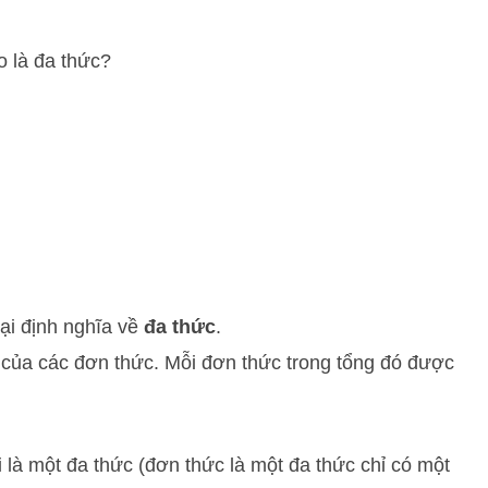
o là đa thức?
lại định nghĩa về
đa thức
.
 của các đơn thức. Mỗi đơn thức trong tổng đó được
là một đa thức (đơn thức là một đa thức chỉ có một