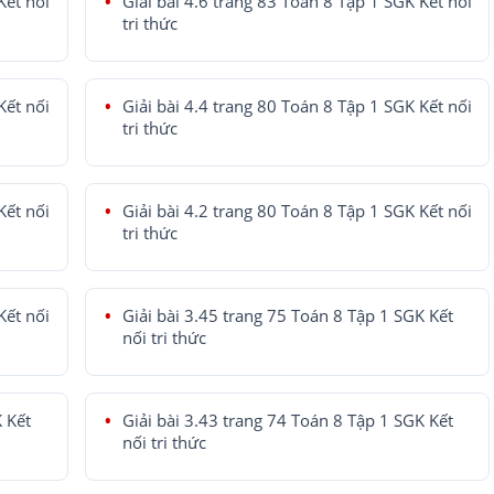
Kết nối
Giải bài 4.6 trang 83 Toán 8 Tập 1 SGK Kết nối
tri thức
Kết nối
Giải bài 4.4 trang 80 Toán 8 Tập 1 SGK Kết nối
tri thức
Kết nối
Giải bài 4.2 trang 80 Toán 8 Tập 1 SGK Kết nối
tri thức
Kết nối
Giải bài 3.45 trang 75 Toán 8 Tập 1 SGK Kết
nối tri thức
K Kết
Giải bài 3.43 trang 74 Toán 8 Tập 1 SGK Kết
nối tri thức