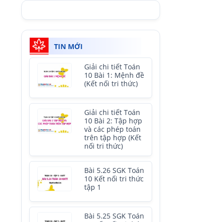
TIN MỚI
Giải chi tiết Toán
10 Bài 1: Mệnh đề
(Kết nối tri thức)
Giải chi tiết Toán
10 Bài 2: Tập hợp
và các phép toán
trên tập hợp (Kết
nối tri thức)
Bài 5.26 SGK Toán
10 Kết nối tri thức
tập 1
Bài 5.25 SGK Toán