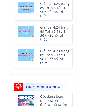
Giải bài 4.25 trang
89 Toán 8 Tập 1
SGK Kết nối tri
thức
Giải bài 4.24 trang
89 Toán 8 Tập 1
SGK Kết nối tri
thức
Giải bài 4.23 trang
89 Toán 8 Tập 1
SGK Kết nối tri
thức
TIN XEM NHIỀU NHẤT
Các dạng toán
phương trình
đường thẳng lớp