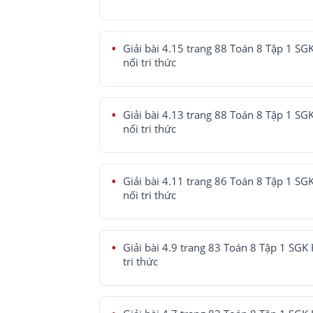
Giải bài 4.15 trang 88 Toán 8 Tập 1 SG
nối tri thức
Giải bài 4.13 trang 88 Toán 8 Tập 1 SG
nối tri thức
Giải bài 4.11 trang 86 Toán 8 Tập 1 SG
nối tri thức
Giải bài 4.9 trang 83 Toán 8 Tập 1 SGK 
tri thức