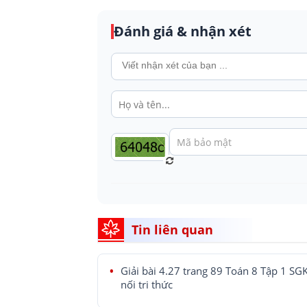
Đánh giá & nhận xét
Tin liên quan
Giải bài 4.27 trang 89 Toán 8 Tập 1 SG
nối tri thức