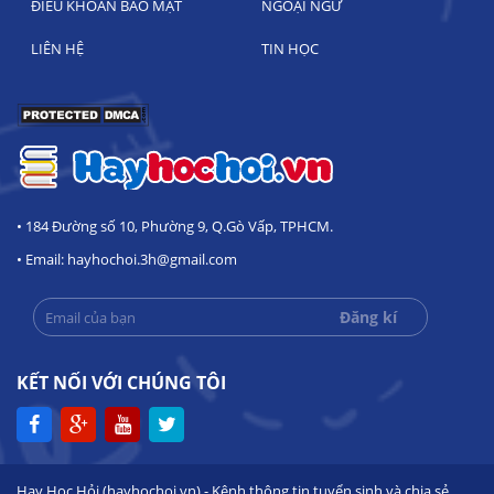
ĐIỀU KHOẢN BẢO MẬT
NGOẠI NGỮ
LIÊN HỆ
TIN HỌC
• 184 Đường số 10, Phường 9, Q.Gò Vấp, TPHCM.
• Email: hayhochoi.3h@gmail.com
KẾT NỐI VỚI CHÚNG TÔI
Hay Học Hỏi (hayhochoi.vn) - Kênh thông tin tuyển sinh và chia sẻ