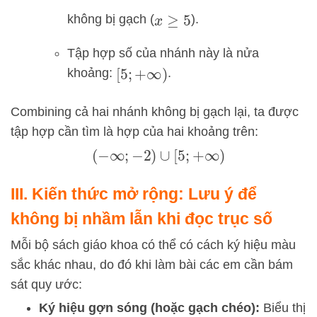
không bị gạch (
).
x
≥
5
Tập hợp số của nhánh này là nửa
khoảng:
.
[
5
;
+
∞
)
Combining cả hai nhánh không bị gạch lại, ta được
tập hợp cần tìm là hợp của hai khoảng trên:
(
−
∞
;
−
2
)
∪
[
5
;
+
∞
)
III. Kiến thức mở rộng: Lưu ý để
không bị nhầm lẫn khi đọc trục số
Mỗi bộ sách giáo khoa có thể có cách ký hiệu màu
sắc khác nhau, do đó khi làm bài các em cần bám
sát quy ước:
Ký hiệu gợn sóng (hoặc gạch chéo):
Biểu thị