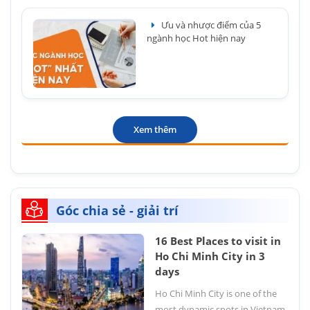
Ưu và nhược điểm của 5
ngành học Hot hiện nay
Xem thêm
Góc chia sẻ - giải trí
16 Best Places to visit in
Ho Chi Minh City in 3
days
Ho Chi Minh City is one of the
most dynamic spots in Vietnam.