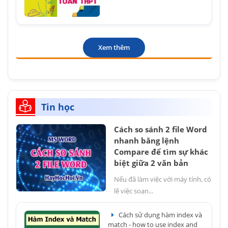
Xem thêm
Tin học
Cách so sánh 2 file Word
nhanh bằng lệnh
Compare để tìm sự khác
biệt giữa 2 văn bản
Nếu đã làm việc với máy tính, có
lẽ việc soạn...
Cách sử dụng hàm index và
match - how to use index and