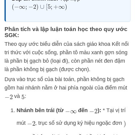
(
−
∞
;
−
2
)
∪
[
5
;
+
∞
)
Phân tích và lập luận toán học theo quy ước
SGK:
Theo quy ước biểu diễn của sách giáo khoa Kết nối
tri thức với cuộc sống, phần tô màu xanh gợn sóng
là phần bị gạch bỏ (loại đi), còn phần nét đen đậm
là phần không bị gạch (được chọn).
Dựa vào trục số của bài toán, phần không bị gạch
gồm hai nhánh nằm ở hai phía ngoài của điểm mút
và
:
−
2
5
Nhánh bên trái (từ
đến
):
* Tại vị trí
−
∞
−
2
mút
, trục số sử dụng ký hiệu ngoặc đơn
−
2
)