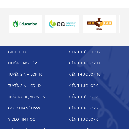
GIỚI THIỆU
KIẾN THỨC LỚP 12
HƯỚNG NGHIỆP
KIẾN THỨC LỚP 11
TUYỂN SINH LỚP 10
KIẾN THỨC LỚP 10
TUYỂN SINH CĐ - ĐH
KIẾN THỨC LỚP 9
TRẮC NGHIỆM ONLINE
KIẾN THỨC LỚP 8
GÓC CHIA SẺ HSSV
KIẾN THỨC LỚP 7
VIDEO TIN HỌC
KIẾN THỨC LỚP 6