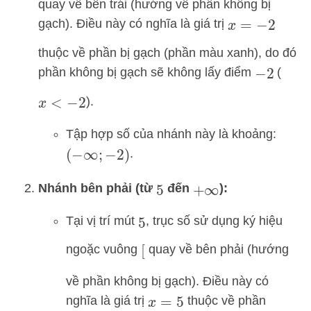
quay về bên trái (hướng về phần không bị
gạch). Điều này có nghĩa là giá trị
x
=
−
2
thuộc về phần bị gạch (phần màu xanh), do đó
phần không bị gạch sẽ không lấy điểm
(
−
2
).
x
<
−
2
Tập hợp số của nhánh này là khoảng:
.
(
−
∞
;
−
2
)
Nhánh bên phải (từ
đến
):
5
+
∞
Tại vị trí mút
, trục số sử dụng ký hiệu
5
ngoặc vuông
quay về bên phải (hướng
[
về phần không bị gạch). Điều này có
nghĩa là giá trị
thuộc về phần
x
=
5