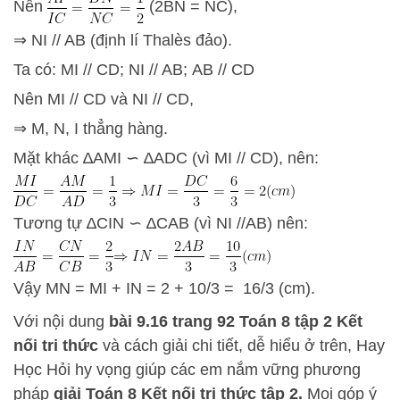
Nên
(2BN = NC),
⇒ NI // AB (định lí Thalès đảo).
Ta có: MI // CD; NI // AB; AB // CD
Nên MI // CD và NI // CD,
⇒ M, N, I thẳng hàng.
Mặt khác ∆AMI ∽ ∆ADC (vì MI // CD), nên:
Tương tự ∆CIN ∽ ∆CAB (vì NI //AB) nên:
Vậy MN = MI + IN = 2 + 10/3 = 16/3 (cm).
Với nội dung
bài 9.16
trang 92 Toán 8 tập 2 Kết
nối tri thức
và
cách giải
chi tiết, dễ hiểu ở trên,
Hay
Học Hỏi
hy vọng giúp các em nắm vững phương
pháp
giải Toán 8 Kết nối tri thức tập 2.
Mọi góp ý