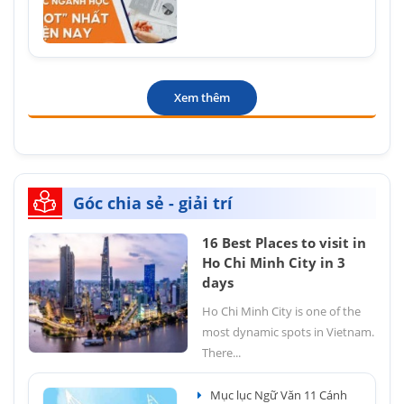
Xem thêm
Góc chia sẻ - giải trí
16 Best Places to visit in
Ho Chi Minh City in 3
days
Ho Chi Minh City is one of the
most dynamic spots in Vietnam.
There...
Mục lục Ngữ Văn 11 Cánh