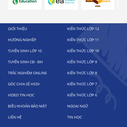
GIỚI THIỆU
KIẾN THỨC LỚP 12
HƯỚNG NGHIỆP
KIẾN THỨC LỚP 11
TUYỂN SINH LỚP 10
KIẾN THỨC LỚP 10
TUYỂN SINH CĐ - ĐH
KIẾN THỨC LỚP 9
TRẮC NGHIỆM ONLINE
KIẾN THỨC LỚP 8
GÓC CHIA SẺ HSSV
KIẾN THỨC LỚP 7
VIDEO TIN HỌC
KIẾN THỨC LỚP 6
ĐIỀU KHOẢN BẢO MẬT
NGOẠI NGỮ
LIÊN HỆ
TIN HỌC