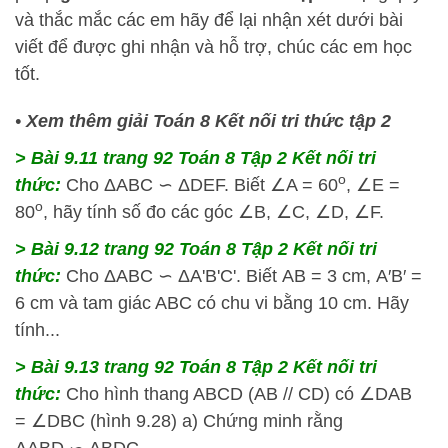
và thắc mắc các em hãy để lại nhận xét dưới bài
viết để được ghi nhận và hỗ trợ, chúc các em học
tốt.
•
Xem thêm giải Toán 8 Kết nối tri thức tập 2
> Bài 9.11 trang 92 Toán 8 Tập 2 Kết nối tri
o
thức:
Cho ΔABC ∽ ΔDEF. Biết ∠A = 60
, ∠E =
o
80
, hãy tính số đo các góc ∠B, ∠C, ∠D, ∠F.
> Bài 9.12 trang 92 Toán 8 Tập 2 Kết nối tri
thức:
Cho ΔABC ∽ ΔA'B'C'. Biết AB = 3 cm, A′B′ =
6 cm và tam giác ABC có chu vi bằng 10 cm. Hãy
tính...
> Bài 9.13 trang 92 Toán 8 Tập 2 Kết nối tri
thức:
Cho hình thang ABCD (AB // CD) có ∠DAB
= ∠DBC (hình 9.28) a) Chứng minh rằng
ΔABD ∽ ΔBDC...