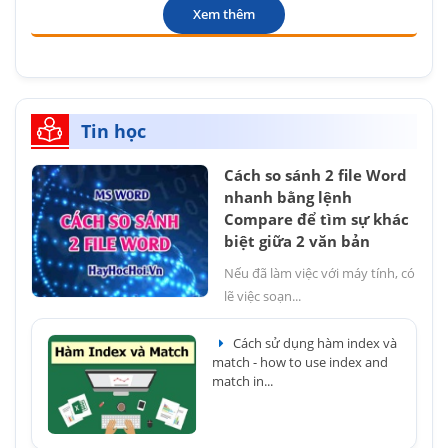
Xem thêm
Tin học
Cách so sánh 2 file Word
nhanh bằng lệnh
Compare để tìm sự khác
biệt giữa 2 văn bản
Nếu đã làm việc với máy tính, có
lẽ việc soạn...
Cách sử dụng hàm index và
match - how to use index and
match in...