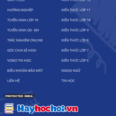
HƯỚNG NGHIỆP
KIẾN THỨC LỚP 11
TUYỂN SINH LỚP 10
KIẾN THỨC LỚP 10
TUYỂN SINH CĐ - ĐH
KIẾN THỨC LỚP 9
TRẮC NGHIỆM ONLINE
KIẾN THỨC LỚP 8
GÓC CHIA SẺ HSSV
KIẾN THỨC LỚP 7
VIDEO TIN HỌC
KIẾN THỨC LỚP 6
ĐIỀU KHOẢN BẢO MẬT
NGOẠI NGỮ
LIÊN HỆ
TIN HỌC