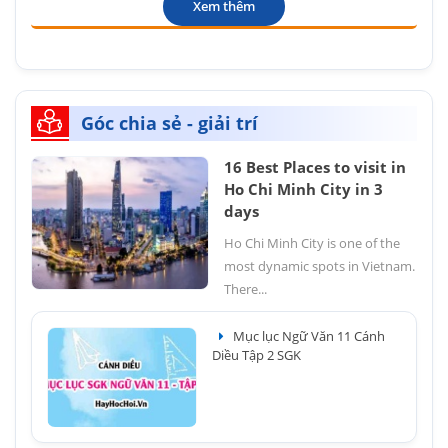
Xem thêm
Góc chia sẻ - giải trí
16 Best Places to visit in
Ho Chi Minh City in 3
days
Ho Chi Minh City is one of the
most dynamic spots in Vietnam.
There...
Mục lục Ngữ Văn 11 Cánh
Diều Tập 2 SGK