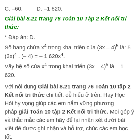
C. –60. D. –1 620.
Giải bài 8.21 trang 76 Toán 10 Tập 2 Kết nối tri
thức:
* Đáp án: D.
4
5
Số hạng chứa x
trong khai triển của (3x – 4)
là: 5 .
4
4
(3x)
. (– 4) = – 1 620x
.
4
5
Vậy hệ số của x
trong khai triển (3x – 4)
là – 1
620.
Với nội dung
Giải bài 8.21 trang 76 Toán 10 tập 2
Kết nối tri thức
chi tiết, dễ hiểu ở trên.
Hay Học
Hỏi
hy vọng giúp các em nắm vững phương
pháp
giải Toán 10 tập 2 Kết nối tri thức.
Mọi góp ý
và thắc mắc các em hãy để lại nhận xét dưới bài
viết để được ghi nhận và hỗ trợ, chúc các em học
tốt.