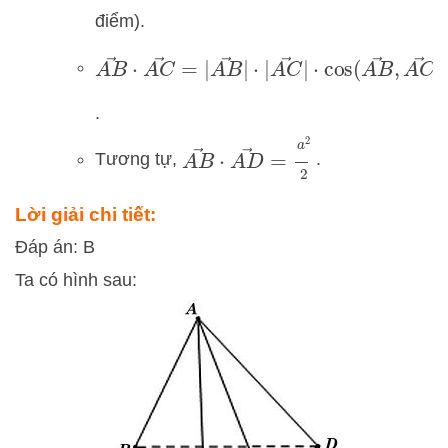
điểm).
A
B
→
⋅
A
C
→
=
|
A
B
→
|
⋅
|
A
C
→
|
⋅
cos
(
A
B
.
A
B
→
⋅
A
D
→
=
a
2
2
Tương tự,
.
Lời giải chi tiết:
Đáp án: B
Ta có hình sau: