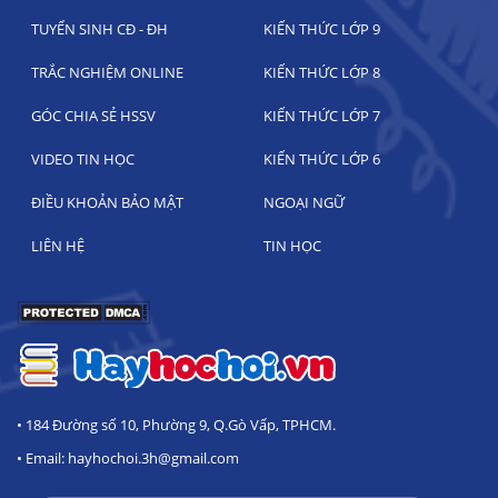
TUYỂN SINH CĐ - ĐH
KIẾN THỨC LỚP 9
TRẮC NGHIỆM ONLINE
KIẾN THỨC LỚP 8
GÓC CHIA SẺ HSSV
KIẾN THỨC LỚP 7
VIDEO TIN HỌC
KIẾN THỨC LỚP 6
ĐIỀU KHOẢN BẢO MẬT
NGOẠI NGỮ
LIÊN HỆ
TIN HỌC
• 184 Đường số 10, Phường 9, Q.Gò Vấp, TPHCM.
• Email: hayhochoi.3h@gmail.com