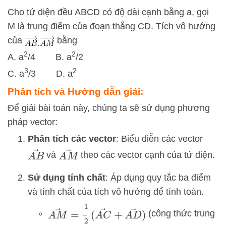
Cho tứ diện đều ABCD có độ dài cạnh bằng a, gọi
M là trung điểm của đoạn thẳng CD. Tích vô hướng
của
bằng
2
2
A. a
/4 B. a
/2
3
2
C. a
/3 D. a
Phân tích và Hướng dẫn giải:
Để giải bài toán này, chúng ta sẽ sử dụng phương
pháp vector:
Phân tích các vector
: Biểu diễn các vector
A
B
→
A
M
→
và
theo các vector cạnh của tứ diện.
Sử dụng tính chất
: Áp dụng quy tắc ba điểm
và tính chất của tích vô hướng để tính toán.
A
M
→
=
1
2
(
A
C
→
+
A
D
→
)
(công thức trung