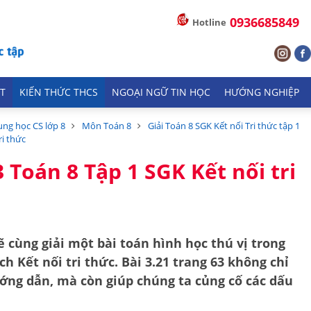
0936685849
Hotline
T
KIẾN THỨC THCS
NGOẠI NGỮ TIN HỌC
HƯỚNG NGHIỆP
ung học CS lớp 8
Môn Toán 8
Giải Toán 8 SGK Kết nối Tri thức tập 1
ri thức
3 Toán 8 Tập 1 SGK Kết nối tri
 cùng giải một bài toán hình học thú vị trong
ách
Kết nối tri thức
.
Bài 3.21 trang 63
không chỉ
ớng dẫn, mà còn giúp chúng ta củng cố các
dấu