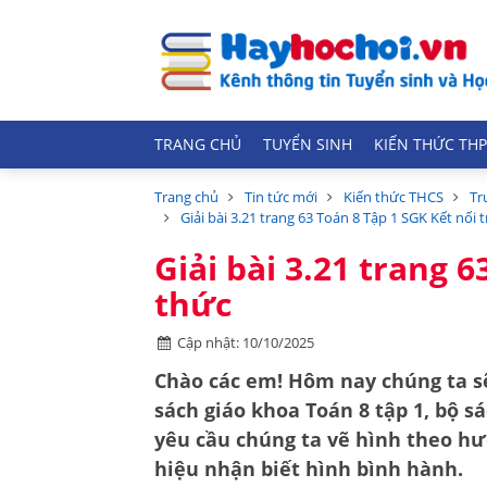
TRANG CHỦ
TUYỂN SINH
KIẾN THỨC THP
Trang chủ
Tin tức mới
Kiến thức THCS
Tr
Giải bài 3.21 trang 63 Toán 8 Tập 1 SGK Kết nối t
Giải bài 3.21 trang 6
thức
Cập nhật: 10/10/2025
Chào các em! Hôm nay chúng ta sẽ
sách giáo khoa
Toán 8 tập 1
, bộ s
yêu cầu chúng ta vẽ hình theo hư
hiệu nhận biết hình bình hành
.