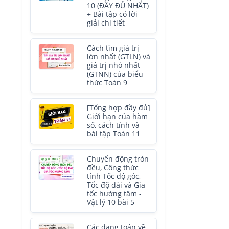
10 (ĐẦY ĐỦ NHẤT)
+ Bài tập có lời
giải chi tiết
Cách tìm giá trị
lớn nhất (GTLN) và
giá trị nhỏ nhất
(GTNN) của biểu
thức Toán 9
[Tổng hợp đầy đủ]
Giới hạn của hàm
số, cách tính và
bài tập Toán 11
Chuyển động tròn
đều, Công thức
tính Tốc độ góc,
Tốc độ dài và Gia
tốc hướng tâm -
Vật lý 10 bài 5
Các dạng toán về