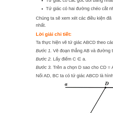
Tứ giác có các góc đối bằng nha
Tứ giác có hai đường chéo cắt n
Chúng ta sẽ xem xét các điều kiện đã
nhất.
Lời giải chi tiết:
Ta thực hiện vẽ tứ giác ABCD theo cá
Bước 1.
Vẽ đoạn thẳng AB và đường t
Bước 2.
Lấy điểm C ∈ a.
Bước 3.
Trên a chọn D sao cho CD = A
Nối AD, BC ta có tứ giác ABCD là hìn