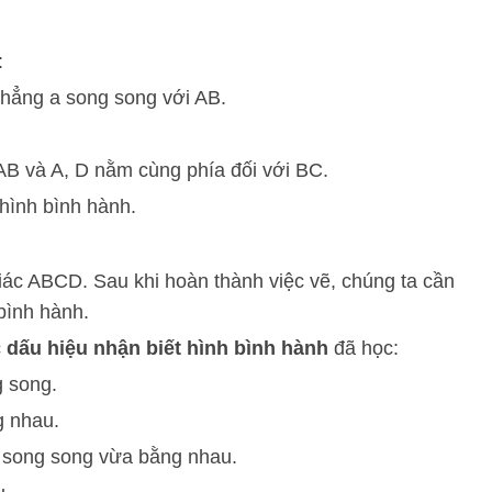
:
hẳng a song song với AB.
B và A, D nằm cùng phía đối với BC.
 hình bình hành.
iác ABCD. Sau khi hoàn thành việc vẽ, chúng ta cần
 bình hành.
c
dấu hiệu nhận biết hình bình hành
đã học:
g song.
g nhau.
a song song vừa bằng nhau.