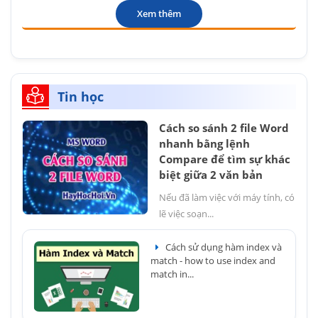
Xem thêm
Tin học
Cách so sánh 2 file Word
nhanh bằng lệnh
Compare để tìm sự khác
biệt giữa 2 văn bản
Nếu đã làm việc với máy tính, có
lẽ việc soạn...
Cách sử dụng hàm index và
match - how to use index and
match in...