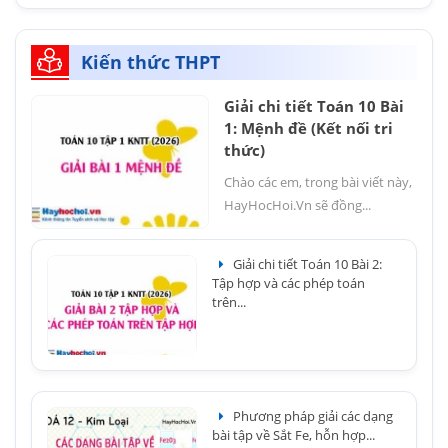
Kiến thức THPT
Giải chi tiết Toán 10 Bài
1: Mệnh đề (Kết nối tri
thức)
Chào các em, trong bài viết này,
HayHocHoi.Vn sẽ đồng...
Giải chi tiết Toán 10 Bài 2:
Tập hợp và các phép toán
trên...
Phương pháp giải các dạng
bài tập về Sắt Fe, hỗn hợp...