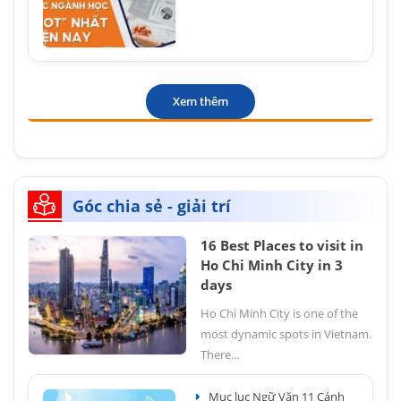
Xem thêm
Góc chia sẻ - giải trí
16 Best Places to visit in
Ho Chi Minh City in 3
days
Ho Chi Minh City is one of the
most dynamic spots in Vietnam.
There...
Mục lục Ngữ Văn 11 Cánh