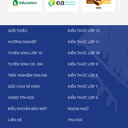
GIỚI THIỆU
KIẾN THỨC LỚP 12
HƯỚNG NGHIỆP
KIẾN THỨC LỚP 11
TUYỂN SINH LỚP 10
KIẾN THỨC LỚP 10
TUYỂN SINH CĐ - ĐH
KIẾN THỨC LỚP 9
TRẮC NGHIỆM ONLINE
KIẾN THỨC LỚP 8
GÓC CHIA SẺ HSSV
KIẾN THỨC LỚP 7
VIDEO TIN HỌC
KIẾN THỨC LỚP 6
ĐIỀU KHOẢN BẢO MẬT
NGOẠI NGỮ
LIÊN HỆ
TIN HỌC