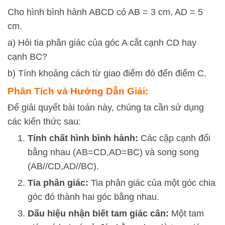
Cho hình bình hành ABCD có AB = 3 cm, AD = 5
cm.
a) Hỏi tia phân giác của góc A cắt cạnh CD hay
cạnh BC?
b) Tính khoảng cách từ giao điểm đó đến điểm C.
Phân Tích và Hướng Dẫn Giải:
Để giải quyết bài toán này, chúng ta cần sử dụng
các kiến thức sau:
Tính chất hình bình hành:
Các cặp cạnh đối
bằng nhau (
A
B
=
C
D
,
A
D
=
BC
) và song song
(
A
B
//
C
D
,
A
D
//
BC
).
Tia phân giác:
Tia phân giác của một góc chia
góc đó thành hai góc bằng nhau.
Dấu hiệu nhận biết tam giác cân:
Một tam