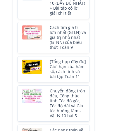
10 (ĐẦY ĐỦ NHẤT)
+ Bài tập có lời
giải chi tiết
Cách tìm giá trị
lớn nhất (GTLN) và
giá trị nhỏ nhất
(GTNN) của biểu
thức Toán 9
[Tổng hợp đầy đủ]
Giới hạn của hàm
số, cách tính và
bài tập Toán 11
Chuyển động tròn
đều, Công thức
tính Tốc độ góc,
Tốc độ dài và Gia
tốc hướng tâm -
Vật lý 10 bài 5
Các dạng toán về