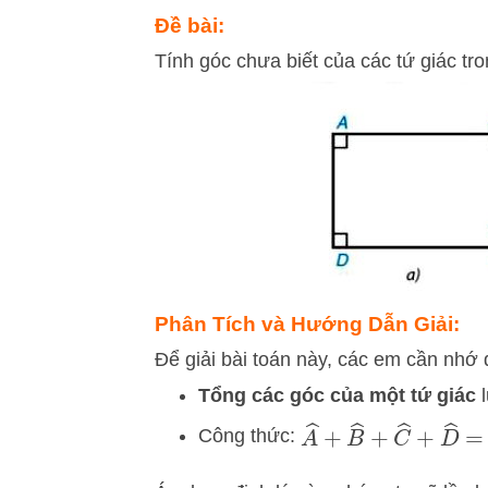
Đề bài:
Tính góc chưa biết của các tứ giác tro
Phân Tích và Hướng Dẫn Giải:
Để giải bài toán này, các em cần nhớ đ
Tổng các góc của một tứ giác
l
A
^
+
B
^
+
C
^
+
D
^
=
3
Công thức: