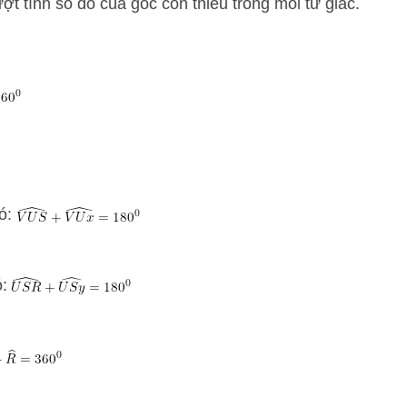
ượt tính số đo của góc còn thiếu trong mỗi tứ giác.
có:
ó: