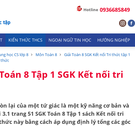
0936685849
Hotline
T
KIẾN THỨC THCS
NGOẠI NGỮ TIN HỌC
HƯỚNG NGHIỆP
ung học CS lớp 8
Môn Toán 8
Giải Toán 8 SGK Kết nối Tri thức tập 1
i thức
 Toán 8 Tập 1 SGK Kết nối tri
còn lại của một tứ giác là một kỹ năng cơ bản và
 3.1 trang 51 SGK Toán 8 Tập 1 sách Kết nối tri
 thức này bằng cách áp dụng định lý
tổng các góc