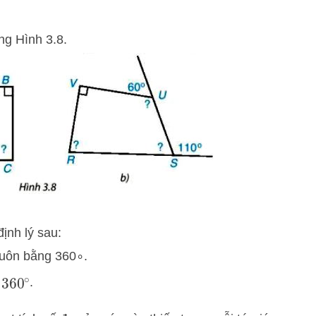
ng Hình 3.8.
ịnh lý sau:
uôn bằng
36
0
∘
.
60
∘
.