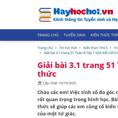
TRANG CHỦ
TUYỂN SINH
KIẾN THỨC THP
Trang chủ
Tin tức mới
Kiến thức THCS
Tr
Giải bài 3.1 trang 51 Toán 8 Tập 1 SGK Kết nối tr
Giải bài 3.1 trang 51
thức
Cập nhật: 10/10/2025
Chào các em! Việc tính số đo góc 
rất quan trọng trong hình học. Bài
thức sẽ giúp các em củng cố kiến
của một tứ giác
.