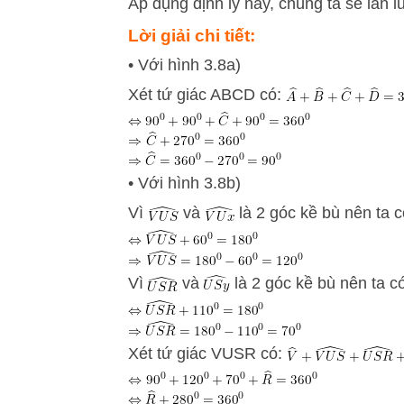
Áp dụng định lý này, chúng ta sẽ lần l
Lời giải chi tiết:
• Với hình 3.8a)
Xét tứ giác ABCD có:
• Với hình 3.8b)
Vì
và
là 2 góc kề bù nên ta 
Vì
và
là 2 góc kề bù nên ta c
Xét tứ giác VUSR có: