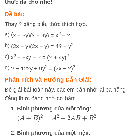
thức đã cho nhé!
Đề bài:
Thay ? bằng biểu thức thích hợp.
2
a) (
x
−
3
y
)
(
x
+
3
y
)
=
x
−
?
2
b)
(
2
x
−
y
)
(
2
x
+
y
)
=
4
?
−
y
2
2
c)
x
+
8
x
y
+
?
=
(
?
+
4
y
)
2
2
d)
?
−
12
x
y
+
9
y
=
(
2
x
−
?
)
Phân Tích và Hướng Dẫn Giải:
Để giải bài toán này, các em cần nhớ lại ba hằng
đẳng thức đáng nhớ cơ bản:
Bình phương của một tổng:
(
A
+
B
)
2
=
A
2
+
2
A
B
+
B
2
Bình phương của một hiệu: