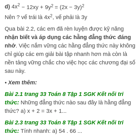
2
2
2
d)
4x
−
12
x
y
+
9
y
=
(
2
x
− 3y
)
2
Nên ? vế trái là 4x
, vế phải là 3y
Qua bài 2.2, các em đã rèn luyện được kỹ năng
nhận biết và áp dụng các hằng đẳng thức đáng
nhớ
. Việc nắm vững các hằng đẳng thức này không
chỉ giúp các em giải bài tập nhanh hơn mà còn là
nền tảng vững chắc cho việc học các chương đại số
sau này.
•
Xem thêm:
Bài 2.1 trang 33 Toán 8 Tập 1 SGK Kết nối tri
thức:
Những đẳng thức nào sau đây là hằng đẳng
thức? a) x + 2 = 3x + 1...
Bài 2.3 trang 33 Toán 8 Tập 1 SGK Kết nối tri
thức:
Tính nhanh: a) 54 . 66 ...