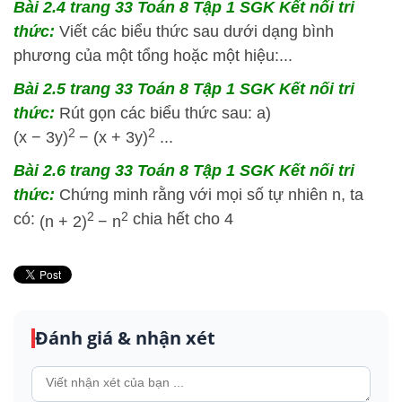
Bài 2.4 trang 33 Toán 8 Tập 1 SGK Kết nối tri
thức:
Viết các biểu thức sau dưới dạng bình
phương của một tổng hoặc một hiệu:...
Bài 2.5 trang 33 Toán 8 Tập 1 SGK Kết nối tri
thức:
Rút gọn các biểu thức sau: a)
2
2
(
x
−
3
y
)
−
(
x
+
3
y
)
...
Bài 2.6 trang 33 Toán 8 Tập 1 SGK Kết nối tri
thức:
Chứng minh rằng với mọi số tự nhiên n, ta
2
2
có:
chia hết cho 4
(
n
+
2
)
−
n
Đánh giá & nhận xét