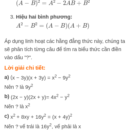
(
A
−
B
)
2
=
A
2
−
2
A
B
+
B
2
Hiệu hai bình phương:
A
2
−
B
2
=
(
A
−
B
)
(
A
+
B
)
Áp dụng linh hoạt các hằng đẳng thức này, chúng ta
sẽ phân tích từng câu để tìm ra biểu thức cần điền
vào dấu "?".
Lời giải chi tiết:
2
2
a)
(
x
−
3
y
)
(
x
+
3
y
)
=
x
− 9y
2
Nên ? là 9y
2
2
b)
(
2
x
−
y
)
(
2
x
+
y
)
=
4x
−
y
2
Nên ? là x
2
2
2
c)
x
+
8
x
y
+ 16y
=
(x
+
4
y
)
2
Nên ? vế trái là 16y
, vế phải là x