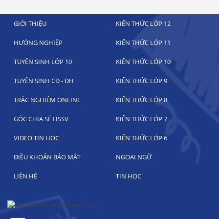
GIỚI THIỆU
KIẾN THỨC LỚP 12
HƯỚNG NGHIỆP
KIẾN THỨC LỚP 11
TUYỂN SINH LỚP 10
KIẾN THỨC LỚP 10
TUYỂN SINH CĐ - ĐH
KIẾN THỨC LỚP 9
TRẮC NGHIỆM ONLINE
KIẾN THỨC LỚP 8
GÓC CHIA SẺ HSSV
KIẾN THỨC LỚP 7
VIDEO TIN HỌC
KIẾN THỨC LỚP 6
ĐIỀU KHOẢN BẢO MẬT
NGOẠI NGỮ
LIÊN HỆ
TIN HỌC