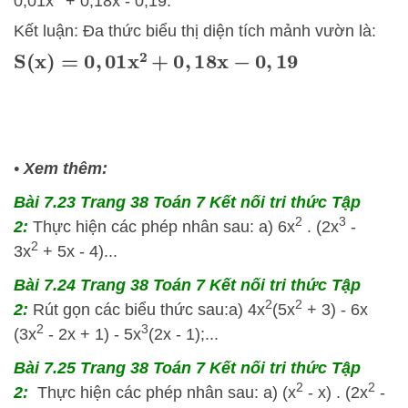
0,01x
+ 0,18x - 0,19.
Kết luận: Đa thức biểu thị diện tích mảnh vườn là:
S
(
x
)
=
0
,
01
x
2
+
0
,
18
x
−
0
,
19
•
Xem thêm:
Bài 7.23 Trang 38 Toán 7 Kết nối tri thức Tập
2
3
2:
Thực hiện các phép nhân sau: a) 6x
. (2x
-
2
3x
+ 5x - 4)...
Bài 7.24 Trang 38 Toán 7 Kết nối tri thức Tập
2
2
2:
Rút gọn các biểu thức sau:a) 4x
(5x
+ 3) - 6x
2
3
(3x
- 2x + 1) - 5x
(2x - 1);...
Bài 7.25 Trang 38 Toán 7 Kết nối tri thức Tập
2
2
2:
Thực hiện các phép nhân sau: a) (x
- x) . (2x
-