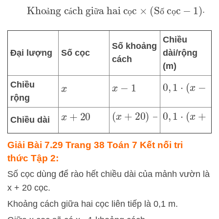
Khoảng cách giữa hai cọc
×
(
Số cọc
−
1
)
.
ả
á
ữ
ọ
ố
ọ
Chiều
Số khoảng
Đại lượng
Số cọc
dài/rộng
cách
(m)
Chiều
0
,
1
⋅
(
x
−
1
)
x
−
1
x
rộng
(
x
+
20
)
−
1
=
x
0
+
,
1
19
⋅
(
x
+
19
)
x
+
20
Chiều dài
Giải Bài 7.29 Trang 38 Toán 7 Kết nối tri
thức Tập 2:
Số cọc dùng để rào hết chiều dài của mảnh vườn là
x + 20 cọc.
Khoảng cách giữa hai cọc liên tiếp là 0,1 m.