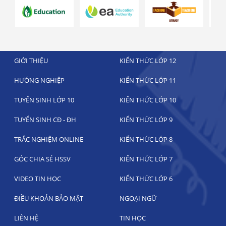
GIỚI THIỆU
KIẾN THỨC LỚP 12
HƯỚNG NGHIỆP
KIẾN THỨC LỚP 11
TUYỂN SINH LỚP 10
KIẾN THỨC LỚP 10
TUYỂN SINH CĐ - ĐH
KIẾN THỨC LỚP 9
TRẮC NGHIỆM ONLINE
KIẾN THỨC LỚP 8
GÓC CHIA SẺ HSSV
KIẾN THỨC LỚP 7
VIDEO TIN HỌC
KIẾN THỨC LỚP 6
ĐIỀU KHOẢN BẢO MẬT
NGOẠI NGỮ
LIÊN HỆ
TIN HỌC