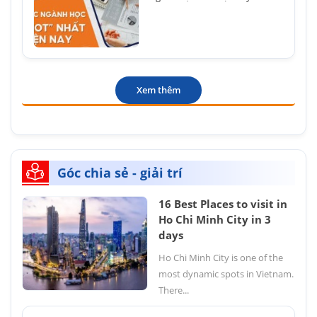
Xem thêm
Góc chia sẻ - giải trí
16 Best Places to visit in
Ho Chi Minh City in 3
days
Ho Chi Minh City is one of the
most dynamic spots in Vietnam.
There...