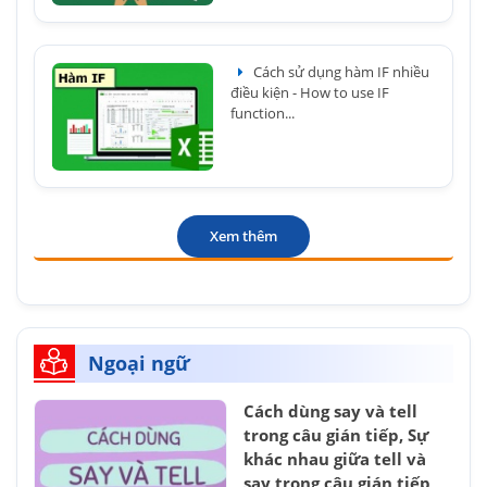
Cách sử dụng hàm IF nhiều
điều kiện - How to use IF
function...
Xem thêm
Ngoại ngữ
Cách dùng say và tell
trong câu gián tiếp, Sự
khác nhau giữa tell và
say trong câu gián tiếp