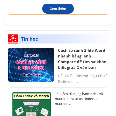
Xem thêm
Tin học
Cách so sánh 2 file Word
nhanh bằng lệnh
Compare để tìm sự khác
biệt giữa 2 văn bản
Nếu đã làm việc với máy tính, có
lẽ việc soạn...
Cách sử dụng hàm index và
match - how to use index and
match in...