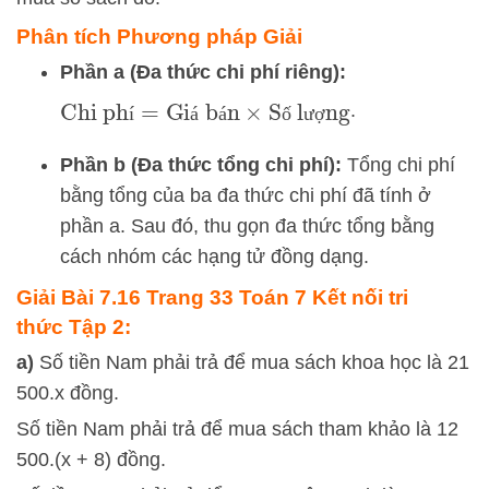
Phân tích Phương pháp Giải
Phần a (Đa thức chi phí riêng):
Chi phí
=
Giá bán
×
Số lượng
.
í
á
á
ố
ư
ợ
Phần b (Đa thức tổng chi phí):
Tổng chi phí
bằng tổng của ba đa thức chi phí đã tính ở
phần a. Sau đó, thu gọn đa thức tổng bằng
cách nhóm các hạng tử đồng dạng.
Giải Bài 7.16 Trang 33 Toán 7 Kết nối tri
thức Tập 2:
a)
Số tiền Nam phải trả để mua sách khoa học là 21
500.x đồng.
Số tiền Nam phải trả để mua sách tham khảo là 12
500.(x + 8) đồng.