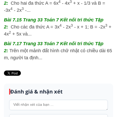
4
3
2:
Cho hai đa thức A = 6x
- 4x
+ x - 1/3 và B =
4
3
-3x
- 2x
-...
Bài 7.15 Trang 33 Toán 7 Kết nối tri thức Tập
4
3
3
2:
Cho các đa thức A = 3x
- 2x
- x + 1; B = -2x
+
2
4x
+ 5x và...
Bài 7.17 Trang 33 Toán 7 Kết nối tri thức Tập
2:
Trên một mảnh đất hình chữ nhật có chiều dài 65
m, người ta định...
Đánh giá & nhận xét