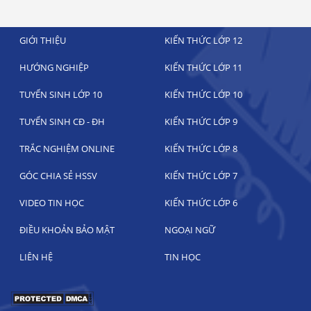
GIỚI THIỆU
KIẾN THỨC LỚP 12
HƯỚNG NGHIỆP
KIẾN THỨC LỚP 11
TUYỂN SINH LỚP 10
KIẾN THỨC LỚP 10
TUYỂN SINH CĐ - ĐH
KIẾN THỨC LỚP 9
TRẮC NGHIỆM ONLINE
KIẾN THỨC LỚP 8
GÓC CHIA SẺ HSSV
KIẾN THỨC LỚP 7
VIDEO TIN HỌC
KIẾN THỨC LỚP 6
ĐIỀU KHOẢN BẢO MẬT
NGOẠI NGỮ
LIÊN HỆ
TIN HỌC