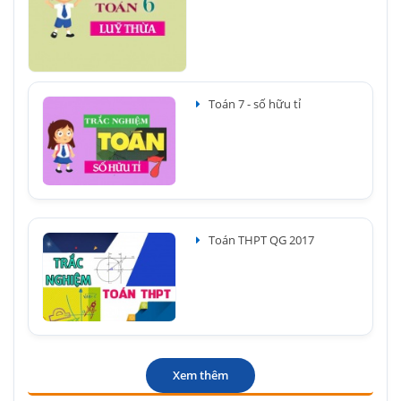
Toán 7 - số hữu tỉ
Toán THPT QG 2017
Xem thêm