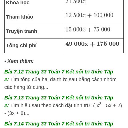
21
500
x
Khoa học
12
500
x
+
100
000
Tham khảo
15
000
x
+
75
000
Truyện tranh
49
000
x
+
175
000
Tổng chi phí
•
Xem thêm:
Bài 7.12 Trang 33 Toán 7 Kết nối tri thức Tập
2:
Tìm tổng của hai đa thức sau bằng cách nhóm
các hạng tử cùng...
Bài 7.13 Trang 33 Toán 7 Kết nối tri thức Tập
3
2:
Tìm hiệu sau theo cách đặt tính trừ: (-x
- 5x + 2)
- (3x + 8)...
Bài 7.14 Trang 33 Toán 7 Kết nối tri thức Tập