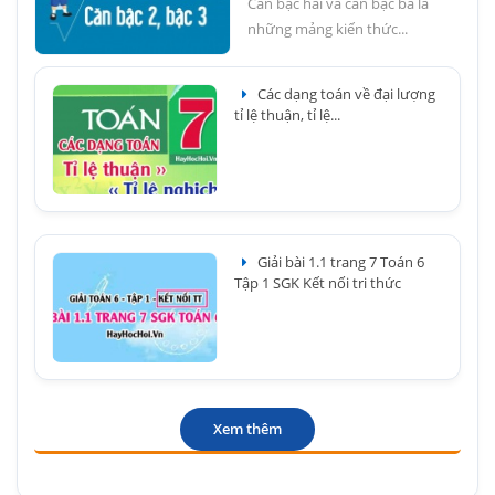
Căn bậc hai và căn bậc ba là
những mảng kiến thức...
Các dạng toán về đại lượng
tỉ lệ thuận, tỉ lệ...
Giải bài 1.1 trang 7 Toán 6
Tập 1 SGK Kết nối tri thức
Xem thêm