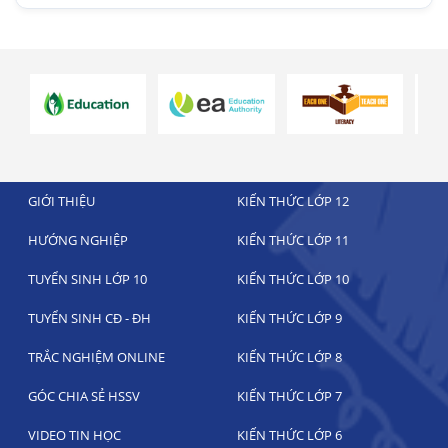
GIỚI THIỆU
KIẾN THỨC LỚP 12
HƯỚNG NGHIỆP
KIẾN THỨC LỚP 11
TUYỂN SINH LỚP 10
KIẾN THỨC LỚP 10
TUYỂN SINH CĐ - ĐH
KIẾN THỨC LỚP 9
TRẮC NGHIỆM ONLINE
KIẾN THỨC LỚP 8
GÓC CHIA SẺ HSSV
KIẾN THỨC LỚP 7
VIDEO TIN HỌC
KIẾN THỨC LỚP 6