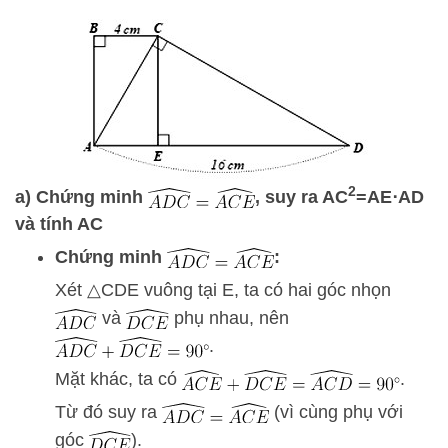
2
a) Chứng minh
, suy ra
A
C
=
A
E
⋅
A
D
và tính
A
C
Chứng minh
:
Xét
△
C
D
E
vuông tại
E
, ta có hai góc nhọn
và
phụ nhau, nên
.
Mặt khác, ta có
.
Từ đó suy ra
(vì cùng phụ với
góc
).