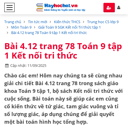
Trang chủ
Tin tức mới
Kiến thức THCS
Trung học CS lớp 9
Môn Toán 9
Giải Toán 9 SGK Kết nối Tri thức tập 1
Bài 4.12 trang 78 Toán 9 tập 1 Kết nối tri thức
Bài 4.12 trang 78 Toán 9 tập
1 Kết nối tri thức
Cập nhật: 11/09/2025
Chào các em! Hôm nay chúng ta sẽ cùng nhau
giải chi tiết
Bài 4.12 trang 78
trong sách giáo
khoa Toán 9 tập 1, bộ sách
Kết nối tri thức với
cuộc sống
. Bài toán này sẽ giúp các em củng
cố kiến thức về
tứ giác
,
tam giác vuông
và
tỉ
số lượng giác
, áp dụng chúng để giải quyết
một bài toán hình học tổng hợp.