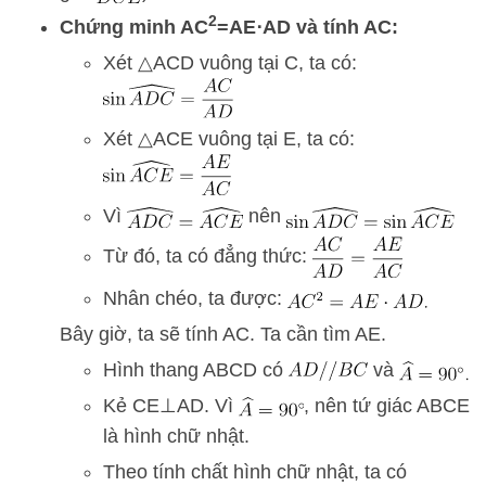
2
Chứng minh
A
C
=
A
E
⋅
A
D
và tính
A
C
:
Xét
△
A
C
D
vuông tại C, ta có:
Xét
△
A
CE
vuông tại E, ta có:
Vì
nên
Từ đó, ta có đẳng thức:
Nhân chéo, ta được:
Bây giờ, ta sẽ tính
A
C
. Ta cần tìm
A
E
.
Hình thang ABCD có
và
Kẻ
CE
⊥
A
D
. Vì
, nên tứ giác
A
BCE
là hình chữ nhật.
Theo tính chất hình chữ nhật, ta có