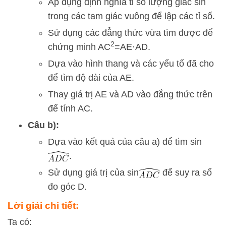
Áp dụng định nghĩa tỉ số lượng giác sin
trong các tam giác vuông để lập các tỉ số.
Sử dụng các đẳng thức vừa tìm được để
2
chứng minh
A
C
=
A
E
⋅
A
D
.
Dựa vào hình thang và các yếu tố đã cho
để tìm độ dài của
A
E
.
Thay giá trị
A
E
và
A
D
vào đẳng thức trên
để tính
A
C
.
Câu b):
Dựa vào kết quả của câu a) để tìm
sin
.
Sử dụng giá trị của
sin
để suy ra số
đo góc D.
Lời giải chi tiết:
Ta có: