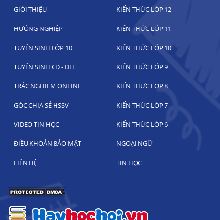
GIỚI THIỆU
KIẾN THỨC LỚP 12
HƯỚNG NGHIỆP
KIẾN THỨC LỚP 11
TUYỂN SINH LỚP 10
KIẾN THỨC LỚP 10
TUYỂN SINH CĐ - ĐH
KIẾN THỨC LỚP 9
TRẮC NGHIỆM ONLINE
KIẾN THỨC LỚP 8
GÓC CHIA SẺ HSSV
KIẾN THỨC LỚP 7
VIDEO TIN HỌC
KIẾN THỨC LỚP 6
ĐIỀU KHOẢN BẢO MẬT
NGOẠI NGỮ
LIÊN HỆ
TIN HỌC