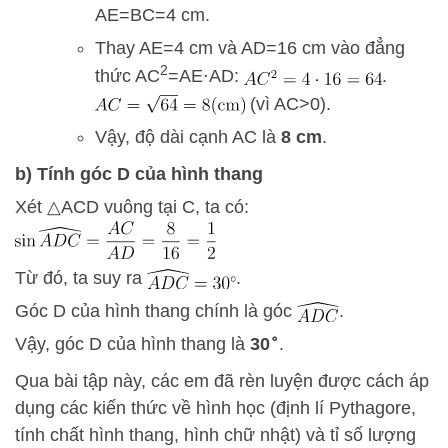
A
E
=
BC
=
4
cm.
Thay
A
E
=
4
cm và
A
D
=
16
cm vào đẳng
2
thức
A
C
=
A
E
⋅
A
D
:
.
(vì
A
C
>
0
).
Vậy, độ dài cạnh AC là
8 cm
.
b) Tính góc D của hình thang
Xét
△
A
C
D
vuông tại C, ta có:
Từ đó, ta suy ra
.
Góc D của hình thang chính là góc
.
∘
Vậy, góc D của hình thang là
3
0
.
Qua bài tập này, các em đã rèn luyện được cách áp
dụng các kiến thức về hình học (định lí Pythagore,
tính chất hình thang, hình chữ nhật) và tỉ số lượng