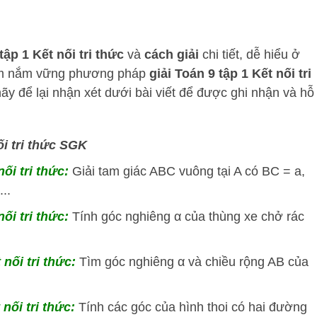
ập 1 Kết nối tri thức
và
cách
giải
chi tiết, dễ hiểu ở
em nắm vững phương pháp
giải Toán 9 tập 1 Kết nối tri
y để lại nhận xét dưới bài viết để được ghi nhận và hỗ
ối tri thức SGK
nối tri thức:
Giải tam giác ABC vuông tại A có BC = a,
..
nối tri thức:
Tính góc nghiêng α của thùng xe chở rác
 nối tri thức:
Tìm góc nghiêng α và chiều rộng AB của
 nối tri thức:
Tính các góc của hình thoi có hai đường