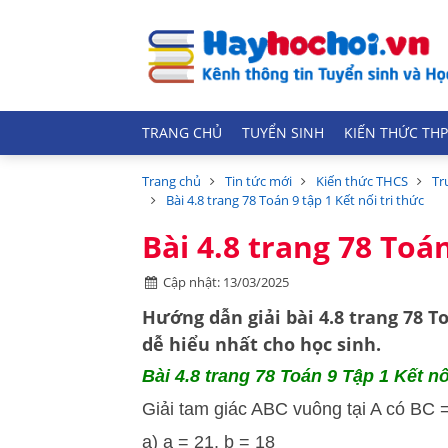
TRANG CHỦ
TUYỂN SINH
KIẾN THỨC THP
Trang chủ
Tin tức mới
Kiến thức THCS
Tr
Bài 4.8 trang 78 Toán 9 tập 1 Kết nối tri thức
Bài 4.8 trang 78 Toán
Cập nhật: 13/03/2025
Hướng dẫn
giải bài 4.8 trang 78 T
dễ hiểu nhất cho học sinh.
Bài 4.8
trang 78 Toán 9 Tập 1 Kết nối
Giải tam giác ABC vuông tại A có BC =
a) a = 21, b = 18