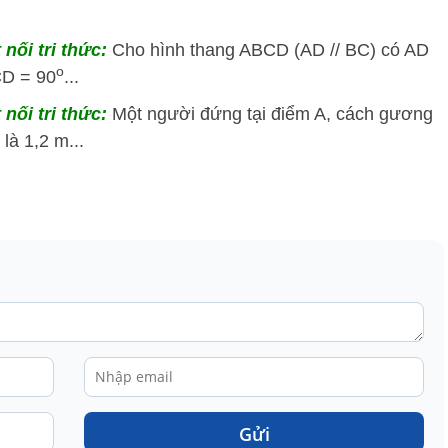
 nối tri thức:
Cho hình thang ABCD (AD // BC) có AD
o
CD = 90
...
 nối tri thức:
Một người đứng tại điểm A, cách gương
là 1,2 m...
Gửi