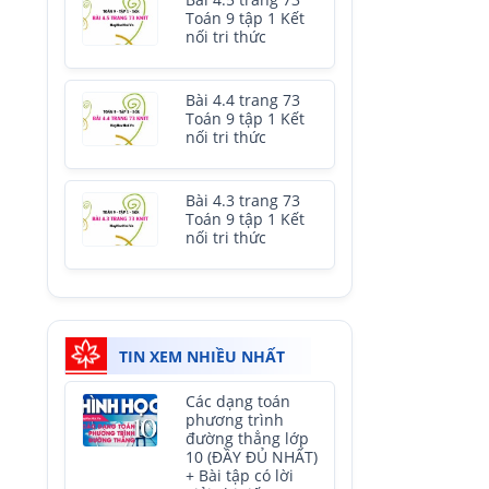
Bài 4.5 trang 73
Toán 9 tập 1 Kết
nối tri thức
Bài 4.4 trang 73
Toán 9 tập 1 Kết
nối tri thức
Bài 4.3 trang 73
Toán 9 tập 1 Kết
nối tri thức
TIN XEM NHIỀU NHẤT
Các dạng toán
phương trình
đường thẳng lớp
10 (ĐẦY ĐỦ NHẤT)
+ Bài tập có lời