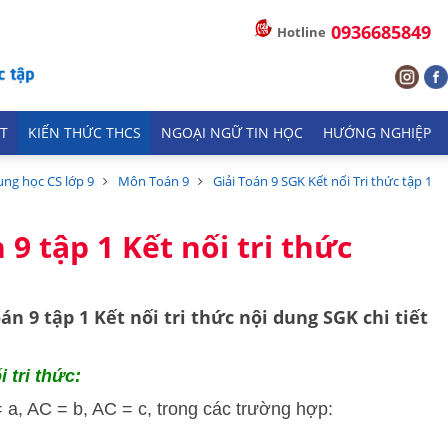
0936685849
Hotline
T
KIẾN THỨC THCS
NGOẠI NGỮ TIN HỌC
HƯỚNG NGHIỆP
ung học CS lớp 9
Môn Toán 9
Giải Toán 9 SGK Kết nối Tri thức tập 1
 9 tập 1 Kết nối tri thức
oán 9 tập 1
Kết nối tri thức
nội dung SGK chi tiết
 tri thức:
 a, AC = b, AC = c, trong các trường hợp: