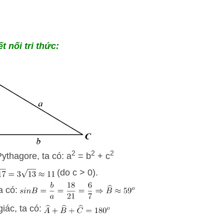
t nối tri thức:
2
2
2
Pythagore, ta có: a
= b
+ c
(do c > 0).
ta có:
iác, ta có: