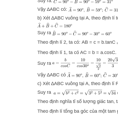
Suy ra:
Vậy ∆ABC có:
b) Xét ∆ABC vuông tại A, theo định lí 
Suy ra
Theo định lí 2, ta có: AB = c = b.tanC
Theo định lí 1, ta có AC = b = a.cosC.
Suy ra
Vậy ∆ABC có
c) Xét ∆ABC vuông tại A, theo định lí 
Suy ra
Theo định nghĩa tỉ số lượng giác tan, 
Theo định lí tổng ba góc của một tam g