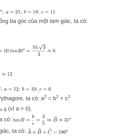
tổng ba góc của một tam giác, ta có:
2
2
2
Pythagore, ta có: a
= b
+ c
(vì a > 0).
ta có:
iác, ta có: