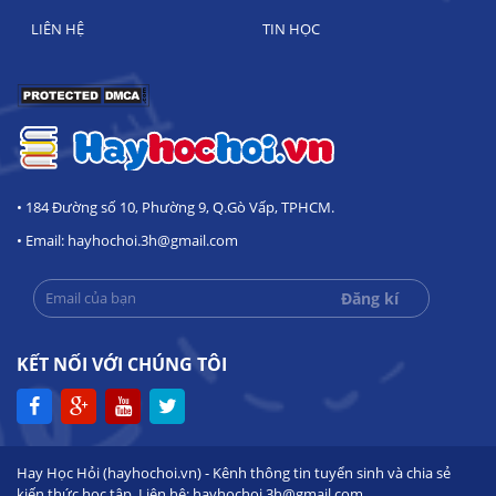
LIÊN HỆ
TIN HỌC
• 184 Đường số 10, Phường 9, Q.Gò Vấp, TPHCM.
• Email: hayhochoi.3h@gmail.com
KẾT NỐI VỚI CHÚNG TÔI
Hay Học Hỏi (hayhochoi.vn) - Kênh thông tin tuyển sinh và chia sẻ
kiến thức học tập. Liên hệ: hayhochoi.3h@gmail.com