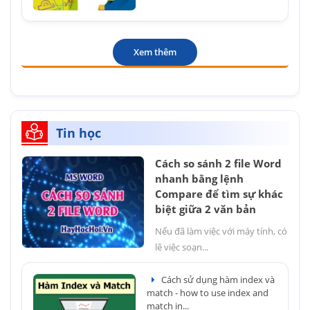
Xem thêm
Tin học
Cách so sánh 2 file Word
nhanh bằng lệnh
Compare để tìm sự khác
biệt giữa 2 văn bản
Nếu đã làm việc với máy tính, có
lẽ việc soạn...
Cách sử dụng hàm index và
match - how to use index and
match in...