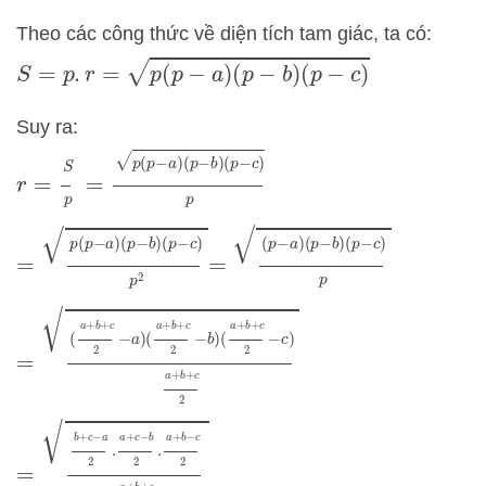
Theo các công thức về diện tích tam giác, ta có:
S
=
p
.
r
=
p
(
p
−
a
)
(
p
−
b
)
(
p
−
c
)
Suy ra:
r
=
S
p
=
p
(
p
−
a
)
(
p
−
b
)
(
p
−
c
)
p
=
(
p
−
a
)
(
p
−
b
)
(
p
−
c
)
p
=
p
(
p
−
a
)
(
p
−
b
)
(
p
−
c
)
p
2
=
(
a
+
b
+
c
2
−
a
)
(
a
+
b
+
c
2
−
b
)
(
a
+
b
+
c
2
−
c
)
a
+
b
+
c
2
=
b
+
c
−
a
2
.
a
+
c
−
b
2
.
a
+
b
−
c
2
a
+
b
+
c
2