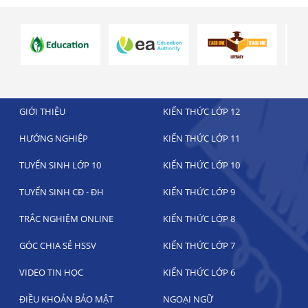
GIỚI THIỆU
KIẾN THỨC LỚP 12
HƯỚNG NGHIỆP
KIẾN THỨC LỚP 11
TUYỂN SINH LỚP 10
KIẾN THỨC LỚP 10
TUYỂN SINH CĐ - ĐH
KIẾN THỨC LỚP 9
TRẮC NGHIỆM ONLINE
KIẾN THỨC LỚP 8
GÓC CHIA SẺ HSSV
KIẾN THỨC LỚP 7
VIDEO TIN HỌC
KIẾN THỨC LỚP 6
ĐIỀU KHOẢN BẢO MẬT
NGOẠI NGỮ