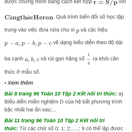
được chứng minh bằng cách kết hợp
với
r
=
S
/
p
C
ô
ng
th
ứ
c
Heron
. Quá trình biến đổi số học tập
ô
ứ
trung vào việc đưa nửa chu vi
và các hiệu
p
về dạng biểu diễn theo độ dài
p
−
a
,
p
−
b
,
p
−
c
1
4
ba cạnh
và rút gọn hằng số
ra khỏi căn
a
,
b
,
c
thức ở mẫu số.
•
Xem thêm
Bài 8 trang 96 Toán 10 Tập 2 Kết nối tri thức:
a)
Biểu diễn miền nghiệm D của hệ bất phương trình
bậc nhất hai ẩn sau:...
Bài 11 trang 96 Toán 10 Tập 2 Kết nối tri
thức:
Từ các chữ số 0; 1; 2;.....; 9 có thể lập được