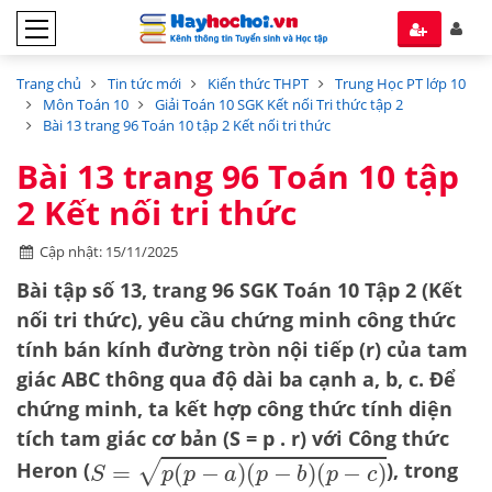
Trang chủ
Tin tức mới
Kiến thức THPT
Trung Học PT lớp 10
Môn Toán 10
Giải Toán 10 SGK Kết nối Tri thức tập 2
Bài 13 trang 96 Toán 10 tập 2 Kết nối tri thức
Bài 13 trang 96 Toán 10 tập
2 Kết nối tri thức
Cập nhật: 15/11/2025
Bài tập số 13, trang 96 SGK Toán 10 Tập 2 (Kết
nối tri thức), yêu cầu chứng minh công thức
tính
bán kính đường tròn nội tiếp
(
r
) của tam
giác
ABC
thông qua độ dài ba cạnh
a, b, c
. Để
chứng minh, ta kết hợp công thức tính diện
tích tam giác cơ bản (
S = p . r
) với
Công thức
S
=
p
(
p
−
a
)
(
p
−
b
)
(
p
−
c
)
Heron
(
), trong