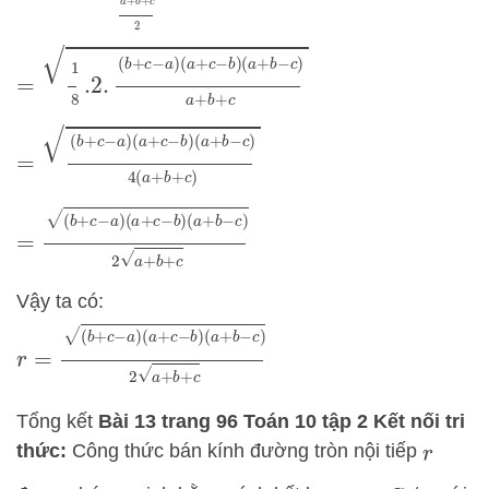
=
1
8
.2
.
(
b
+
c
−
a
)
(
a
+
c
−
b
)
(
a
+
b
−
c
)
a
+
b
+
c
=
(
b
+
c
−
a
)
(
a
+
c
−
b
)
(
a
+
b
−
c
)
4
(
a
+
b
+
c
)
=
(
b
+
c
−
a
)
(
a
+
c
−
b
)
(
a
+
b
−
c
)
2
a
+
b
+
c
Vậy ta có:
r
=
(
b
+
c
−
a
)
(
a
+
c
−
b
)
(
a
+
b
−
c
)
2
a
+
b
+
c
Tổng kết
Bài 13 trang 96 Toán 10 tập 2 Kết nối tri
thức:
Công thức bán kính đường tròn nội tiếp
r