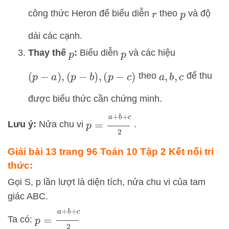
công thức Heron để biểu diễn
theo
và độ
r
p
dài các cạnh.
Thay thế
:
Biểu diễn
và các hiệu
p
p
theo
để thu
(
p
−
a
)
,
(
p
−
b
)
,
(
p
−
c
)
a
,
b
,
c
được biểu thức cần chứng minh.
p
=
a
+
b
+
c
2
Lưu ý:
Nửa chu vi
.
Giải bài 13 trang 96 Toán 10 Tập 2 Kết nối tri
thức:
Gọi S, p lần lượt là diện tích, nửa chu vi của tam
giác ABC.
p
=
a
+
b
+
c
2
Ta có: