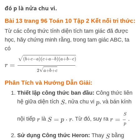
đó
p
là nửa chu vi.
Bài 13 trang 96 Toán 10 Tập 2 Kết nối tri thức:
Từ các công thức tính diện tích tam giác đã được
học, hãy chứng minh rằng, trong tam giác ABC, ta
có
r
=
(
b
+
c
−
a
)
(
c
+
a
−
b
)
(
a
+
b
−
c
)
2
a
+
b
+
c
Phân Tích và Hướng Dẫn Giải:
Thiết lập công thức ban đầu:
Công thức liên
hệ giữa diện tích
, nửa chu vi
, và bán kính
S
p
r
=
S
p
nội tiếp
là
. Từ đó, suy ra
.
r
S
=
p
⋅
r
Sử dụng Công thức Heron:
Thay
bằng
S