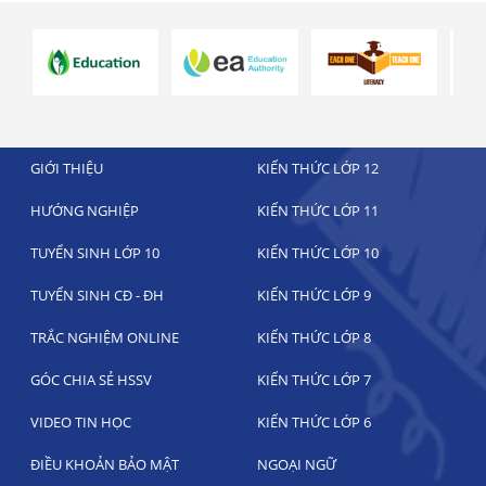
GIỚI THIỆU
KIẾN THỨC LỚP 12
HƯỚNG NGHIỆP
KIẾN THỨC LỚP 11
TUYỂN SINH LỚP 10
KIẾN THỨC LỚP 10
TUYỂN SINH CĐ - ĐH
KIẾN THỨC LỚP 9
TRẮC NGHIỆM ONLINE
KIẾN THỨC LỚP 8
GÓC CHIA SẺ HSSV
KIẾN THỨC LỚP 7
VIDEO TIN HỌC
KIẾN THỨC LỚP 6
ĐIỀU KHOẢN BẢO MẬT
NGOẠI NGỮ