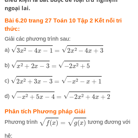
ngoại lai.
Bài 6.20 trang 27 Toán 10 Tập 2 Kết nối tri
thức:
Giải các phương trình sau:
3
x
2
−
4
x
−
1
=
2
x
2
−
4
x
+
3
a)
x
2
+
2
x
−
3
=
−
2
x
2
+
5
b)
2
x
2
+
3
x
−
3
=
−
x
2
−
x
+
1
c)
−
x
2
+
5
x
−
4
=
−
2
x
2
+
4
x
+
2
d)
Phân tích Phương pháp Giải
f
(
x
)
=
g
(
x
)
Phương trình
tương đương với
hệ: