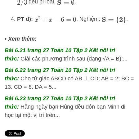
đều bị loại.
.
2
/
3
S
=
∅
PT d):
. Nghiệm:
.
x
2
+
x
−
6
=
0
S
=
{
2
}
•
Xem thêm:
Bài 6.21 trang 27 Toán 10 Tập 2 Kết nối tri
thức:
Giải các phương trình sau (dạng √A = B):...
Bài 6.22 trang 27 Toán 10 Tập 2 Kết nối tri
thức:
Cho tứ giác ABCD có AB ⊥ CD; AB = 2; BC =
13; CD = 8; DA = 5...
Bài 6.23 trang 27 Toán 10 Tập 2 Kết nối tri
thức:
Hằng ngày bạn Hùng đều đón bạn Minh đi
học tại một vị trí trên...