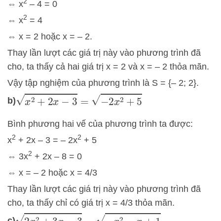
2
⇔ x
– 4 = 0
2
⇔ x
= 4
⇔ x = 2 hoặc x = – 2.
Thay lần lượt các giá trị này vào phương trình đã
cho, ta thấy cả hai giá trị x = 2 và x = – 2 thỏa mãn.
Vậy tập nghiệm của phương trình là S = {– 2; 2}.
x
2
+
2
x
−
3
=
−
2
x
2
+
5
b)
Bình phương hai vế của phương trình ta được:
2
2
x
+ 2x – 3 = – 2x
+ 5
2
⇔ 3x
+ 2x – 8 = 0
⇔ x = – 2 hoặc x = 4/3
Thay lần lượt các giá trị này vào phương trình đã
cho, ta thấy chỉ có giá trị x = 4/3 thỏa mãn.
2
x
2
+
3
x
−
3
=
−
x
2
−
x
+
1
c)