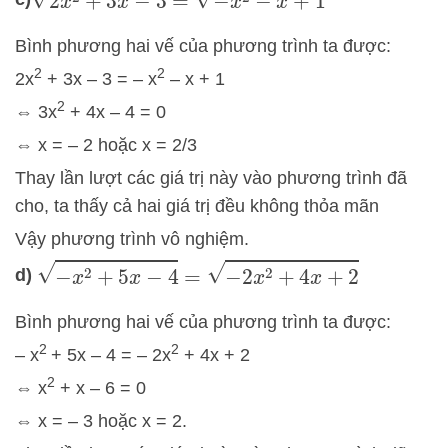
Bình phương hai vế của phương trình ta được:
2
2
2x
+ 3x – 3 = – x
– x + 1
2
⇔ 3x
+ 4x – 4 = 0
⇔ x = – 2 hoặc x = 2/3
Thay lần lượt các giá trị này vào phương trình đã
cho, ta thấy cả hai giá trị đều không thỏa mãn
Vậy phương trình vô nghiệm.
−
x
2
+
5
x
−
4
=
−
2
x
2
+
4
x
+
2
d)
Bình phương hai vế của phương trình ta được:
2
2
– x
+ 5x – 4 = – 2x
+ 4x + 2
2
⇔ x
+ x – 6 = 0
⇔ x = – 3 hoặc x = 2.