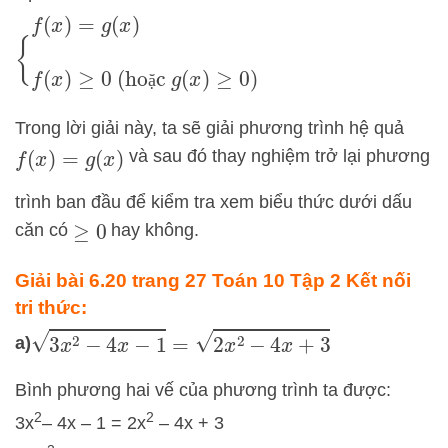
{
f
(
x
)
=
g
(
x
)
f
(
x
)
≥
0
(hoặc
g
(
x
)
≥
0
)
ặ
Trong lời giải này, ta sẽ giải phương trình hệ quả
và sau đó thay nghiệm trở lại phương
f
(
x
)
=
g
(
x
)
trình ban đầu để kiểm tra xem biểu thức dưới dấu
căn có
hay không.
≥
0
Giải bài 6.20 trang 27 Toán 10 Tập 2 Kết nối
tri thức:
3
x
2
−
4
x
−
1
=
2
x
2
−
4
x
+
3
a)
Bình phương hai vế của phương trình ta được:
2
2
3x
– 4x – 1 = 2x
– 4x + 3