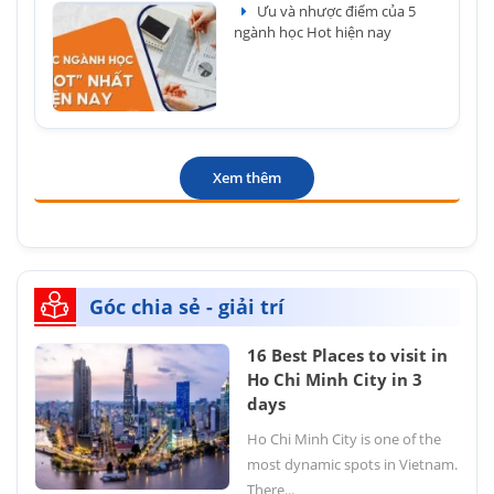
Ưu và nhược điểm của 5
ngành học Hot hiện nay
Xem thêm
Góc chia sẻ - giải trí
16 Best Places to visit in
Ho Chi Minh City in 3
days
Ho Chi Minh City is one of the
most dynamic spots in Vietnam.
There...