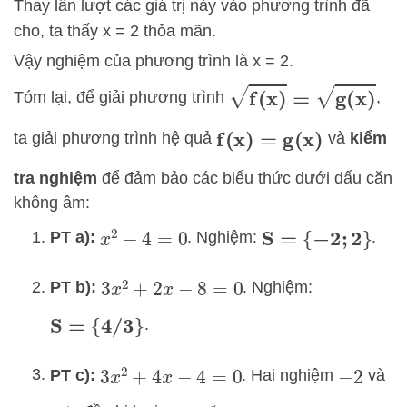
Thay lần lượt các giá trị này vào phương trình đã
cho, ta thấy x = 2 thỏa mãn.
Vậy nghiệm của phương trình là x = 2.
f
(
x
)
=
g
(
x
)
Tóm lại, để giải phương trình
,
ta giải phương trình hệ quả
và
kiểm
f
(
x
)
=
g
(
x
)
tra nghiệm
để đảm bảo các biểu thức dưới dấu căn
không âm:
PT a):
. Nghiệm:
.
x
2
−
4
=
0
S
=
{
−
2
;
2
}
PT b):
. Nghiệm:
3
x
2
+
2
x
−
8
=
0
.
S
=
{
4
/
3
}
PT c):
. Hai nghiệm
và
3
x
2
+
4
x
−
4
=
0
−
2