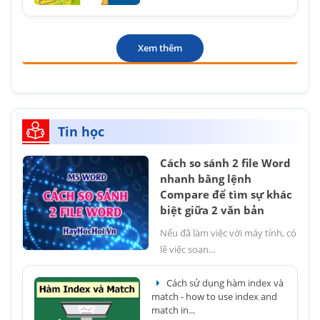
Xem thêm
Tin học
Cách so sánh 2 file Word
nhanh bằng lệnh
Compare để tìm sự khác
biệt giữa 2 văn bản
Nếu đã làm việc với máy tính, có
lẽ việc soạn...
Cách sử dụng hàm index và
match - how to use index and
match in...