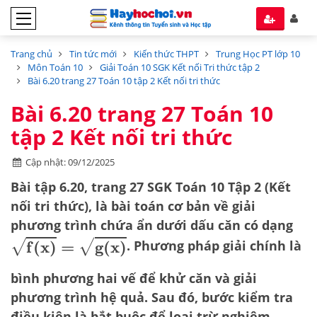
Trang chủ
Tin tức mới
Kiến thức THPT
Trung Học PT lớp 10
Môn Toán 10
Giải Toán 10 SGK Kết nối Tri thức tập 2
Bài 6.20 trang 27 Toán 10 tập 2 Kết nối tri thức
Bài 6.20 trang 27 Toán 10
tập 2 Kết nối tri thức
Cập nhật: 09/12/2025
Bài tập 6.20, trang 27 SGK Toán 10 Tập 2 (Kết
nối tri thức), là bài toán cơ bản về
giải
phương trình chứa ẩn dưới dấu căn
có dạng
f
(
x
)
=
g
(
x
)
. Phương pháp giải chính là
bình phương hai vế
để khử căn và giải
phương trình hệ quả. Sau đó, bước
kiểm tra
điều kiện
là bắt buộc để loại trừ nghiệm