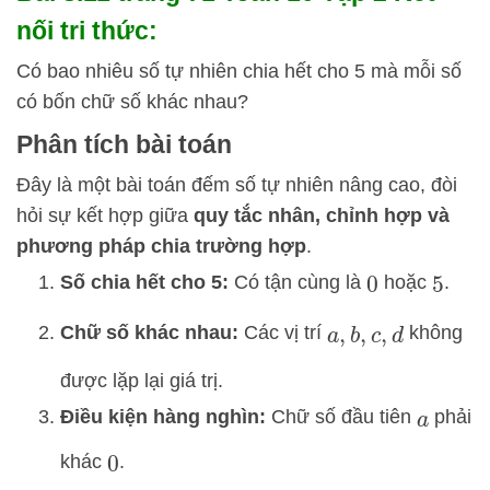
nối tri thức:
Có bao nhiêu số tự nhiên chia hết cho 5 mà mỗi số
có bốn chữ số khác nhau?
Phân tích bài toán
Đây là một bài toán đếm số tự nhiên nâng cao, đòi
hỏi sự kết hợp giữa
quy tắc nhân, chỉnh hợp và
phương pháp chia trường hợp
.
Số chia hết cho 5:
Có tận cùng là
hoặc
.
0
5
Chữ số khác nhau:
Các vị trí
không
a
,
b
,
c
,
d
được lặp lại giá trị.
Điều kiện hàng nghìn:
Chữ số đầu tiên
phải
a
khác
.
0