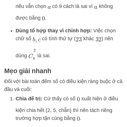
nếu vẫn chọn
có 9 cách là sai vì
không
a
a
được bằng
.
0
Dùng tổ hợp thay vì chỉnh hợp:
Việc chọn
chữ số
có tính thứ tự (
khác
) nên
b
,
c
23
32
C
8
2
dùng
là sai.
Mẹo giải nhanh
Đối với bài toán đếm số có điều kiện ràng buộc ở cả
đầu và cuối:
Chia để trị:
Cứ thấy có số
xuất hiện ở điều
0
kiện chia hết (2, 5, chẵn) thì nên tách riêng
trường hợp tận cùng bằng
.
0