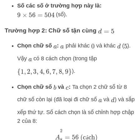
Số các số ở trường hợp này là:
(số).
9
×
56
=
504
Trường hợp 2: Chữ số tận cùng
d
=
5
Chọn chữ số
:
phải khác
và khác
(
).
a
a
0
d
5
Vậy
có 8 cách chọn (trong tập
a
).
{
1
,
2
,
3
,
4
,
6
,
7
,
8
,
9
}
Chọn chữ số
và
:
Ta chọn 2 chữ số từ 8
b
c
chữ số còn lại (đã loại đi chữ số
và
) và sắp
a
d
xếp thứ tự. Số cách chọn là số chỉnh hợp chập
2 của 8:
A
8
2
=
56
(cách)
á