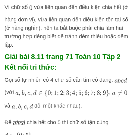
Vì chữ số
vừa liên quan đến điều kiện chia hết (ở
0
hàng đơn vị), vừa liên quan đến điều kiện tồn tại số
(ở hàng nghìn), nên ta bắt buộc phải chia làm hai
trường hợp riêng biệt để tránh đếm thiếu hoặc đếm
lặp.
Giải bài 8.11 trang 71 Toán 10 Tập 2
Kết nối tri thức:
a
b
c
d
Gọi số tự nhiên có 4 chữ số cần tìm có dạng:
(với
,
a
,
b
,
c
,
d
∈
{
0
;
1
;
2
;
3
;
4
;
5
;
6
;
7
;
8
;
9
}
a
≠
0
và
đôi một khác nhau).
a
,
b
,
c
,
d
a
b
c
d
―
Để
chia hết cho 5 thì chữ số tận cùng
.