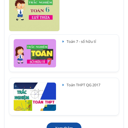
Toán 7 - số hữu tỉ
Toán THPT QG 2017
Xem thêm