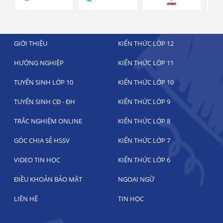
GIỚI THIỆU
KIẾN THỨC LỚP 12
HƯỚNG NGHIỆP
KIẾN THỨC LỚP 11
TUYỂN SINH LỚP 10
KIẾN THỨC LỚP 10
TUYỂN SINH CĐ - ĐH
KIẾN THỨC LỚP 9
TRẮC NGHIỆM ONLINE
KIẾN THỨC LỚP 8
GÓC CHIA SẺ HSSV
KIẾN THỨC LỚP 7
VIDEO TIN HỌC
KIẾN THỨC LỚP 6
ĐIỀU KHOẢN BẢO MẬT
NGOẠI NGỮ
LIÊN HỆ
TIN HỌC