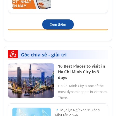
Xem thêm
Góc chia sẻ - giải trí
16 Best Places to visit in
Ho Chi Minh City in 3
days
Ho Chi Minh City is one of the
most dynamic spots in Vietnam.
There...
Mục lục Ngữ Văn 11 Cánh
Diều Tập 2 SGK