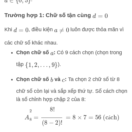
d
∈
{
0
;
5
}
Trường hợp 1: Chữ số tận cùng
d
=
0
Khi
, điều kiện
luôn được thỏa mãn vì
d
=
0
a
≠
0
các chữ số khác nhau.
Chọn chữ số
:
Có 9 cách chọn (chọn trong
a
tập
).
{
1
,
2
,
.
.
.
,
9
}
Chọn chữ số
và
:
Ta chọn 2 chữ số từ 8
b
c
chữ số còn lại và sắp xếp thứ tự. Số cách chọn
là số chỉnh hợp chập 2 của 8:
A
8
2
=
8
!
(
8
−
2
)
!
=
8
×
7
=
56
(cách)
á