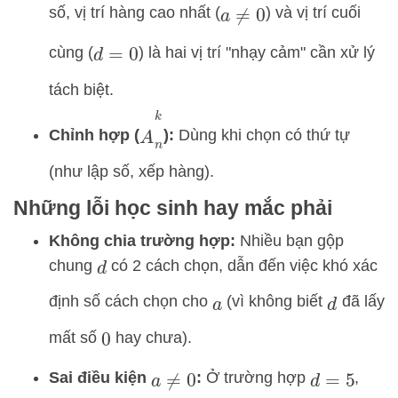
số, vị trí hàng cao nhất (
) và vị trí cuối
a
≠
0
cùng (
) là hai vị trí "nhạy cảm" cần xử lý
d
=
0
tách biệt.
A
n
k
Chỉnh hợp (
):
Dùng khi chọn có thứ tự
(như lập số, xếp hàng).
Những lỗi học sinh hay mắc phải
Không chia trường hợp:
Nhiều bạn gộp
chung
có 2 cách chọn, dẫn đến việc khó xác
d
định số cách chọn cho
(vì không biết
đã lấy
a
d
mất số
hay chưa).
0
Sai điều kiện
:
Ở trường hợp
,
a
≠
0
d
=
5